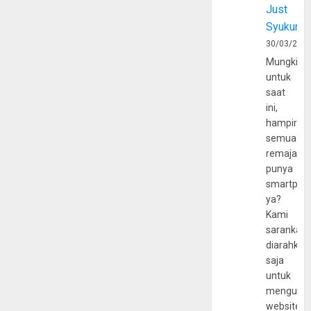
Just
Syukur
30/03/202
Mungkin
untuk
saat
ini,
hampir
semua
remaja
punya
smartpho
ya?
Kami
sarankan,
diarahkan
saja
untuk
mengunju
website