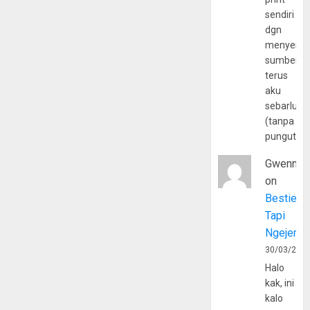
sendiri
dgn
menyerta
sumber
terus
aku
sebarluas
(tanpa
pungutan
Gwenny
on
Bestie
Tapi
Ngejerum
30/03/202
Halo
kak, ini
kalo