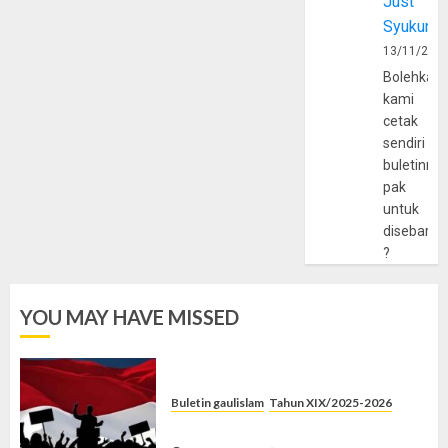
Just
Syukur
13/11/202
Bolehkah
kami
cetak
sendiri
buletinny
pak
untuk
disebarlu
?
YOU MAY HAVE MISSED
Buletin gaulislam
Tahun XIX/2025-2026
Saat Politik Cuma Gimmick