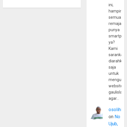
ini,
hampir
semua
remaja
punya
smartpho
ya?
Kami
sarankan,
diarahkan
saja
untuk
mengunju
website
gaulislam
agar…
osolihin
on
No
Ujub,