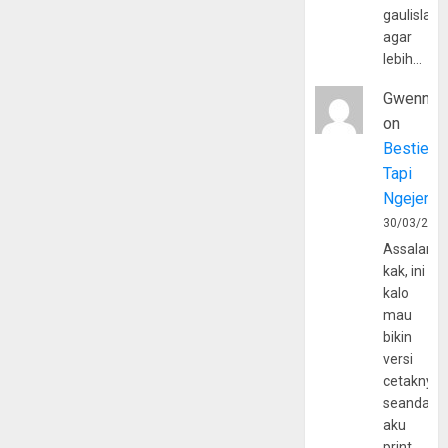
gaulislam
agar
lebih…
Gwenny
on
Bestie
Tapi
Ngejerum
30/03/202
Assalamu
kak, ini
kalo
mau
bikin
versi
cetaknya
seandain
aku
print