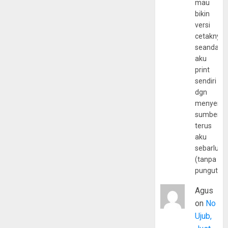
mau
bikin
versi
cetaknya
seandain
aku
print
sendiri
dgn
menyerta
sumber
terus
aku
sebarluas
(tanpa
pungutan
Agus
on
No
Ujub,