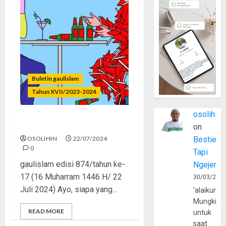
Buletin gaulislam
Tahun XVII/2023-2024
osolihin
Cowok dan Cewek Red Flag
on
OSOLIHIN
22/07/2024
Bestie
0
Tapi
gaulislam edisi 874/tahun ke-
Ngejerum
17 (16 Muharram 1446 H/ 22
30/03/202
Juli 2024) Ayo, siapa yang...
'alaikumu
Mungkin
READ MORE
untuk
saat