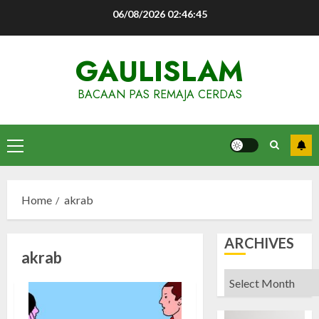
Skip
06/08/2026
02:46:46
to
content
GAULISLAM
BACAAN PAS REMAJA CERDAS
Primary
Menu
Home
akrab
ARCHIVES
akrab
Archives