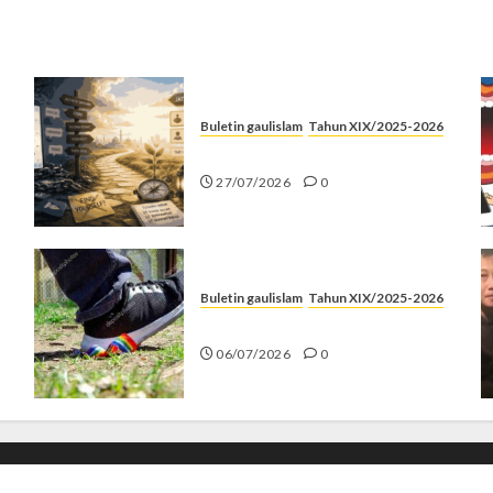
Buletin gaulislam
Tahun XIX/2025-2026
Saatnya Stop “Find Yourself”
27/07/2026
0
Buletin gaulislam
Tahun XIX/2025-2026
Menolak Penyimpangan
06/07/2026
0