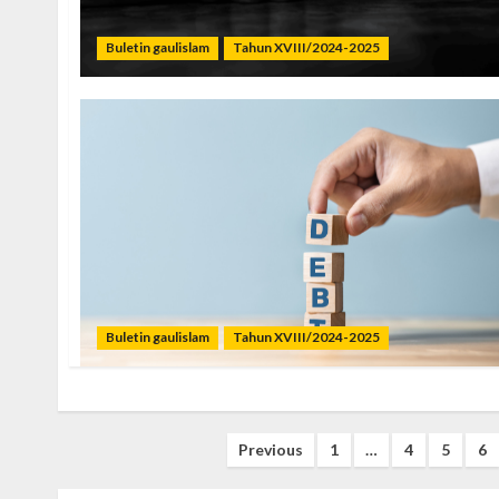
Buletin gaulislam
Tahun XVIII/2024-2025
Buletin gaulislam
Tahun XVIII/2024-2025
Posts
Previous
1
…
4
5
6
pagination