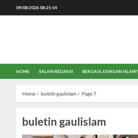
Skip
09/08/2026
08:21:55
to
content
HOME
SALAM REDAKSI
BERGAUL DENGAN ISLAM?
Home
buletin gaulislam
Page 7
buletin gaulislam