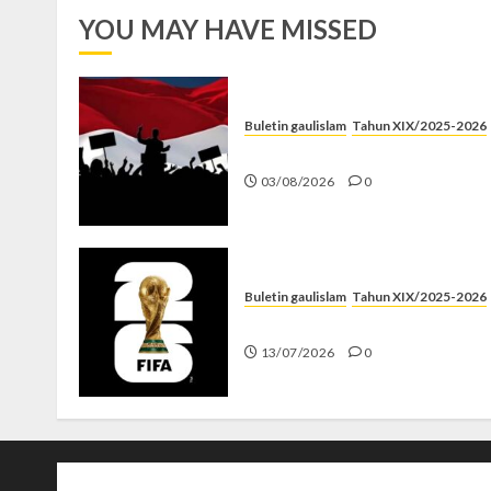
YOU MAY HAVE MISSED
Buletin gaulislam
Tahun XIX/2025-2026
Saat Politik Cuma Gimmick
03/08/2026
0
Buletin gaulislam
Tahun XIX/2025-2026
Piala Dunia dan Jari Netizen
13/07/2026
0