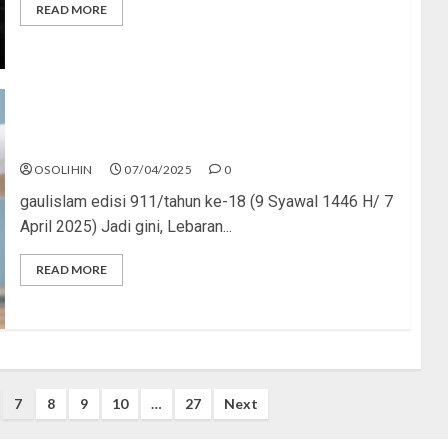
READ MORE
Gengsi Tinggi, Budget Ngepas, Cicilan Numpuk!
OSOLIHIN
07/04/2025
0
gaulislam edisi 911/tahun ke-18 (9 Syawal 1446 H/ 7
April 2025) Jadi gini, Lebaran...
READ MORE
7
8
9
10
…
27
Next