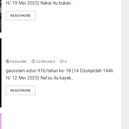
H/ 19 Mei 2025) Nakal itu bukan...
READ MORE
Dari Gairah ke Musibah
OSOLIHIN
12/05/2025
0
gaulislam edisi 916/tahun ke-18 (14 Dzulqa’dah 1446
H/ 12 Mei 2025) Nafsu itu kayak...
READ MORE
Remaja Gagal Arah