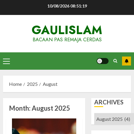
Skip
10/08/2026
08:51:20
to
content
GAULISLAM
BACAAN PAS REMAJA CERDAS
Primary
Menu
Home
2025
August
ARCHIVES
Month:
August 2025
Archives