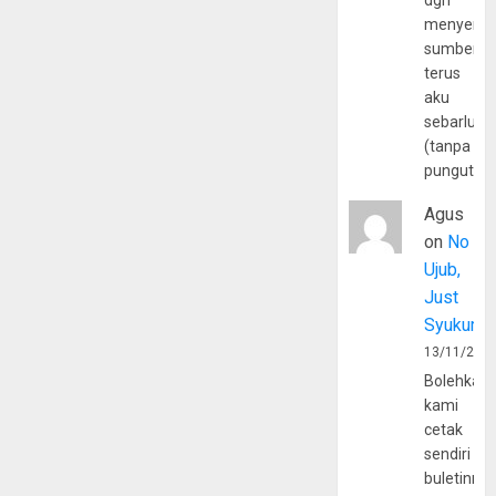
dgn
menyerta
sumber
terus
aku
sebarluas
(tanpa
pungutan
Agus
on
No
Ujub,
Just
Syukur
13/11/202
Bolehkah
kami
cetak
sendiri
buletinny