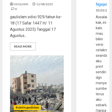
Ngejerum
OSOLIHIN
11/08/2025
0
30/03/202
gaulislam edisi 929/tahun ke-
Assalamu
kak, ini
18 (17 Safar 1447 H/ 11
kalo
Agustus 2025) Tanggal 17
mau
Agustus...
bikin
versi
READ MORE
cetaknya
seandain
aku
print
sendiri
dgn
menyerta
sumber
terus
aku
sebarluas
Buletin gaulislam
(tanpa