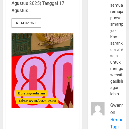
Agustus 2025) Tanggal 17
semua
Agustus...
remaja
punya
READ MORE
smartpho
ya?
Kami
sarankan,
diarahkan
saja
untuk
mengunju
website
gaulislam
agar
Buletin gaulislam
lebih…
Tahun XVIII/2024-2025
Gwenny
on
Bestie
Merdeka Raga, Terjajah
Jiwa
Tapi