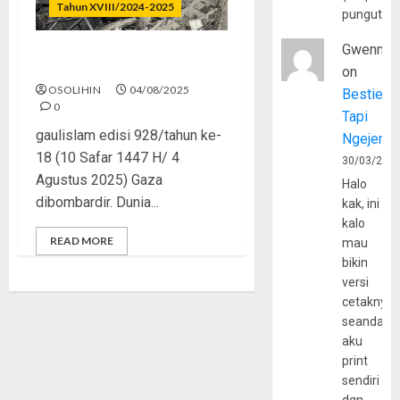
Tahun XVIII/2024-2025
pungutan
Gwenny
Dunia Diam, Gaza Berjuang
on
OSOLIHIN
04/08/2025
Bestie
0
Tapi
gaulislam edisi 928/tahun ke-
Ngejerum
18 (10 Safar 1447 H/ 4
30/03/202
Agustus 2025) Gaza
Halo
dibombardir. Dunia...
kak, ini
kalo
READ MORE
mau
bikin
versi
cetaknya
seandain
aku
print
sendiri