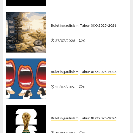
Buletin gaulislam
Tahun XIX/2025-2026
Saatnya Stop “Find Yourself”
27/07/2026
0
Buletin gaulislam
Tahun XIX/2025-2026
Kenapa Harus Ghibah?
20/07/2026
0
Buletin gaulislam
Tahun XIX/2025-2026
Piala Dunia dan Jari Netizen