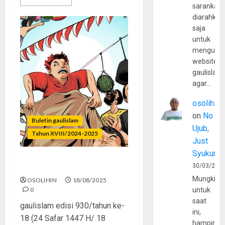
sarankan,
diarahkan
saja
untuk
mengunju
website
gaulislam
agar…
osolihin
on
No
Buletin gaulislam
Ujub,
Tahun XVIII/2024-2025
Just
Syukur
Merdeka Tapi Bohongan
30/03/202
Mungkin
OSOLIHIN
18/08/2025
0
untuk
saat
gaulislam edisi 930/tahun ke-
ini,
18 (24 Safar 1447 H/ 18
hampir