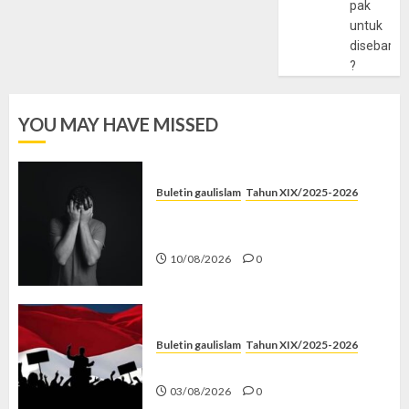
pak
untuk
disebarlu
?
YOU MAY HAVE MISSED
Buletin gaulislam
Tahun XIX/2025-2026
Syahwat Menghempaskan, Islam
Menyelamatkan
10/08/2026
0
Buletin gaulislam
Tahun XIX/2025-2026
Saat Politik Cuma Gimmick
03/08/2026
0