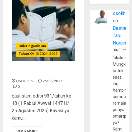
osolihin
on
Bestie
Tapi
Ngejerum
Buletin gaulislam
30/03/202
Tahun XVIII/2024-2025
'alaikumu
Mungkin
untuk
Muslim Full Version
saat
OSOLIHIN
25/08/2025
ini,
0
hampir
gaulislam edisi 931/tahun ke-
semua
18 (1 Rabiul Awwal 1447 H/
remaja
punya
25 Agustus 2025) Kayaknya
smartpho
kamu...
ya?
Kami
READ MORE