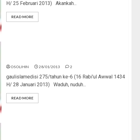
H/ 25 Februari 2013) Akankah...
READ MORE
Narsis Nggak Bikin Eksis
OSOLIHIN
28/01/2013
2
gaulislamedisi 275/tahun ke-6 (16 Rabi’ul Awwal 1434
H/ 28 Januari 2013) Waduh, nuduh...
READ MORE
Emang Gaya, Kalo Ditato?