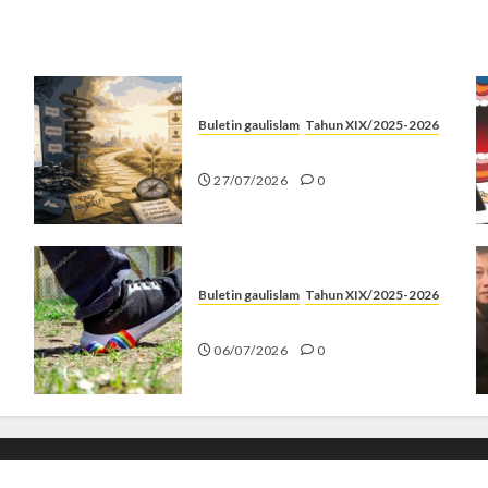
Buletin gaulislam
Tahun XIX/2025-2026
Saatnya Stop “Find Yourself”
27/07/2026
0
Buletin gaulislam
Tahun XIX/2025-2026
Menolak Penyimpangan
06/07/2026
0