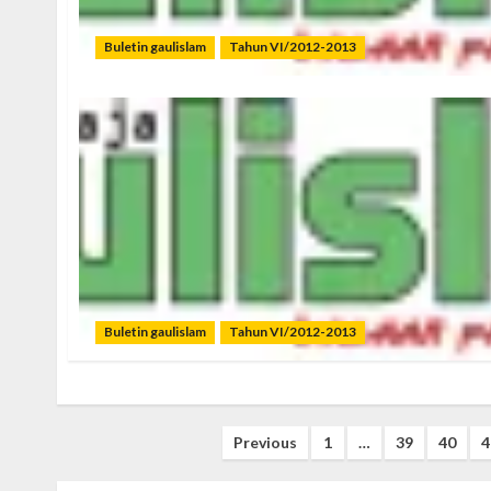
Buletin gaulislam
Tahun VI/2012-2013
Buletin gaulislam
Tahun VI/2012-2013
Posts
Previous
1
…
39
40
4
pagination