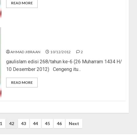
READ MORE
Jangan Jadi Cewek Cengeng
AHMAD JIBRAAN
10/12/2012
2
gaulislam edisi 268/tahun ke-6 (26 Muharram 1434 H/
10 Desember 2012) Cengeng itu...
READ MORE
1
42
43
44
45
46
Next