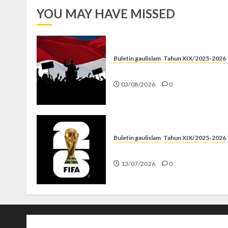
YOU MAY HAVE MISSED
Buletin gaulislam
Tahun XIX/2025-2026
Saat Politik Cuma Gimmick
03/08/2026
0
Buletin gaulislam
Tahun XIX/2025-2026
Piala Dunia dan Jari Netizen
13/07/2026
0