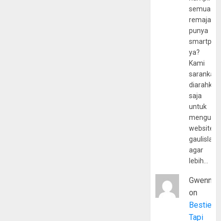
semua
remaja
punya
smartpho
ya?
Kami
sarankan,
diarahkan
saja
untuk
mengunju
website
gaulislam
agar
lebih…
Gwenny
on
Bestie
Tapi