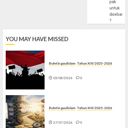
pak
untuk
disebarlu
?
YOU MAY HAVE MISSED
Buletin gaulislam
Tahun XIX/2025-2026
Saat Politik Cuma Gimmick
03/08/2026
0
Buletin gaulislam
Tahun XIX/2025-2026
Saatnya Stop “Find Yourself”
27/07/2026
0