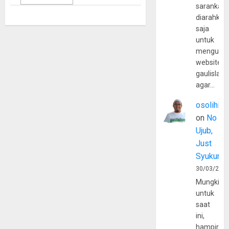
sarankan,
diarahkan
saja
untuk
mengunju
website
gaulislam
agar…
osolihin
on
No
Ujub,
Just
Syukur
30/03/202
Mungkin
untuk
saat
ini,
hampir