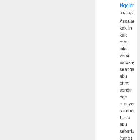
Ngejerum
30/03/202
Assalamu
kak, ini
kalo
mau
bikin
versi
cetaknya
seandain
aku
print
sendiri
dgn
menyerta
sumber
terus
aku
sebarluas
(tanpa