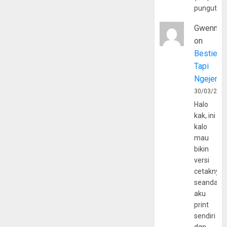
pungutan
Gwenny
on
Bestie
Tapi
Ngejerum
30/03/202
Halo
kak, ini
kalo
mau
bikin
versi
cetaknya
seandain
aku
print
sendiri