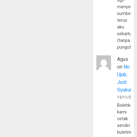
dgn
menyerta
sumber
terus
aku
sebarluas
(tanpa
pungutan
Agus
on
No
Ujub,
Just
Syukur
13/11/202
Bolehkah
kami
cetak
sendiri
buletinny