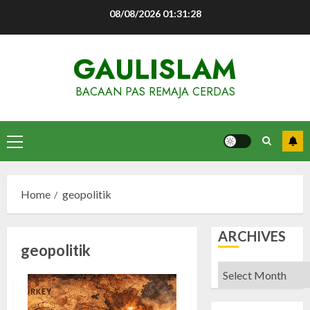
Skip
08/08/2026
01:31:29
to
content
GAULISLAM
BACAAN PAS REMAJA CERDAS
Primary
Menu
Home
geopolitik
ARCHIVES
geopolitik
Archives