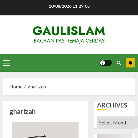
Skip
10/08/2026
11:29:05
to
content
GAULISLAM
BACAAN PAS REMAJA CERDAS
Primary
Menu
Home
gharizah
ARCHIVES
gharizah
Archives