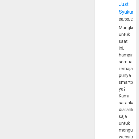
Just
Syukur
30/03/202
Mungkin
untuk
saat
ini,
hampir
semua
remaja
punya
smartpho
ya?
Kami
sarankan,
diarahkan
saja
untuk
mengunju
website