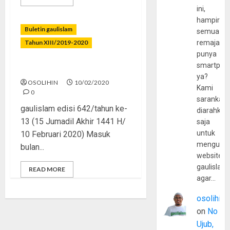
ini,
hampir
Buletin gaulislam
semua
Tahun XIII/2019-2020
remaja
punya
smartpho
Cinta Tapi Jangan Gila
ya?
OSOLIHIN
10/02/2020
Kami
0
sarankan,
gaulislam edisi 642/tahun ke-
diarahkan
13 (15 Jumadil Akhir 1441 H/
saja
untuk
10 Februari 2020) Masuk
mengunju
bulan...
website
gaulislam
READ MORE
agar…
osolihin
on
No
Ujub,