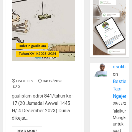
Buletin gaulislam
Tahun XVII/2023-2024
osolihin
Lelah Mengejar Dunia
on
OSOLIHIN
04/12/2023
Bestie
0
Tapi
gaulislam edisi 841/tahun ke-
Ngejerum
17 (20 Jumadal Awwal 1445
30/03/202
H/ 4 Desember 2023) Dunia
'alaikumu
dikejar...
Mungkin
untuk
saat
READ MORE