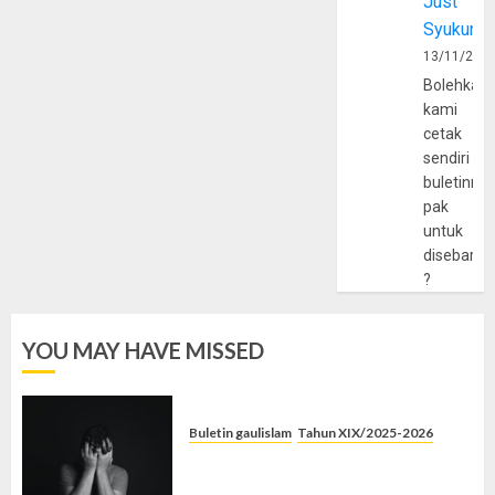
Just
Syukur
13/11/202
Bolehkah
kami
cetak
sendiri
buletinny
pak
untuk
disebarlu
?
YOU MAY HAVE MISSED
Buletin gaulislam
Tahun XIX/2025-2026
Syahwat Menghempaskan, Islam
Menyelamatkan