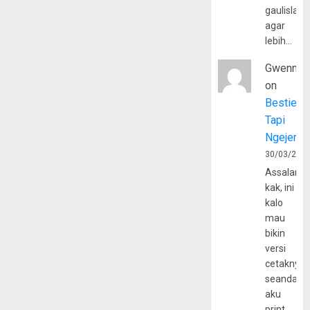
gaulislam
agar
lebih…
Gwenny
on
Bestie
Tapi
Ngejerum
30/03/202
Assalamu
kak, ini
kalo
mau
bikin
versi
cetaknya
seandain
aku
print