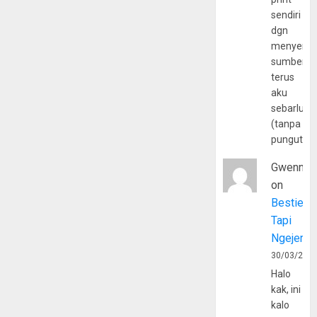
sendiri
dgn
menyerta
sumber
terus
aku
sebarluas
(tanpa
pungutan
Gwenny
on
Bestie
Tapi
Ngejerum
30/03/202
Halo
kak, ini
kalo