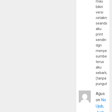
mau
bikin
versi
cetaknya
seandain
aku
print
sendiri
dgn
menyerta
sumber
terus
aku
sebarluas
(tanpa
pungutan
Agus
on
No
Ujub,