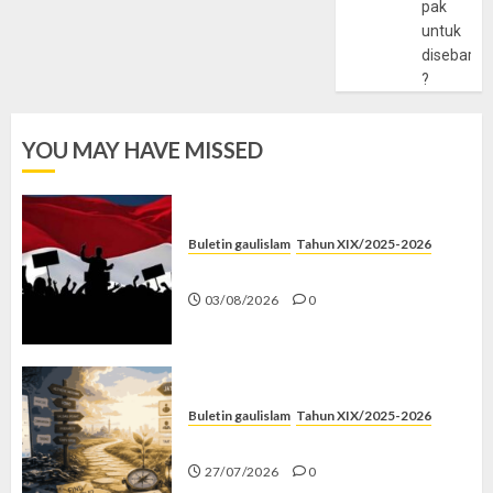
pak
untuk
disebarlu
?
YOU MAY HAVE MISSED
Buletin gaulislam
Tahun XIX/2025-2026
Saat Politik Cuma Gimmick
03/08/2026
0
Buletin gaulislam
Tahun XIX/2025-2026
Saatnya Stop “Find Yourself”
27/07/2026
0