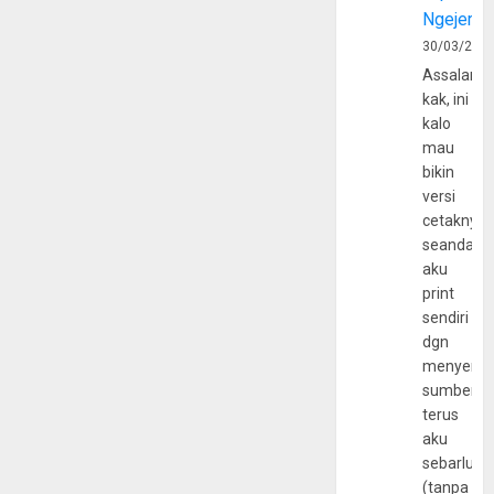
Ngejerum
30/03/202
Assalamu
kak, ini
kalo
mau
bikin
versi
cetaknya
seandain
aku
print
sendiri
dgn
menyerta
sumber
terus
aku
sebarluas
(tanpa