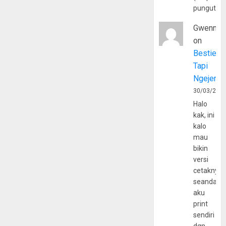
pungutan
Gwenny
on
Bestie
Tapi
Ngejerum
30/03/202
Halo
kak, ini
kalo
mau
bikin
versi
cetaknya
seandain
aku
print
sendiri