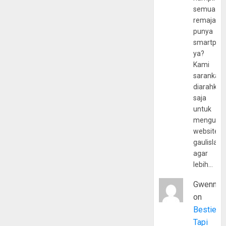
semua
remaja
punya
smartpho
ya?
Kami
sarankan,
diarahkan
saja
untuk
mengunju
website
gaulislam
agar
lebih…
Gwenny
on
Bestie
Tapi