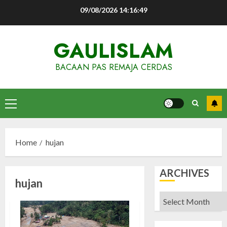
Skip
09/08/2026
14:16:50
to
content
GAULISLAM
BACAAN PAS REMAJA CERDAS
Primary
Menu
Home
hujan
ARCHIVES
hujan
Archives