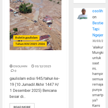
osolihin
on
Bestie
Tapi
Ngejerum
Buletin gaulislam
30/03/202
Tahun XIX/2025-2026
'alaikumu
Mungkin
untuk
Babat Hutan, Banjir Datang
saat
OSOLIHIN
01/12/2025
ini,
0
hampir
gaulislam edisi 945/tahun ke-
semua
19 (10 Jumadil Akhir 1447 H/
remaja
punya
1 Desember 2025) Bencana
smartpho
besar di...
ya?
Kami
READ MORE