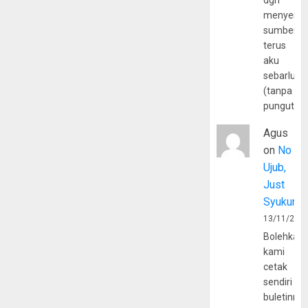
dgn
menyerta
sumber
terus
aku
sebarluas
(tanpa
pungutan
Agus
on
No
Ujub,
Just
Syukur
13/11/202
Bolehkah
kami
cetak
sendiri
buletinny