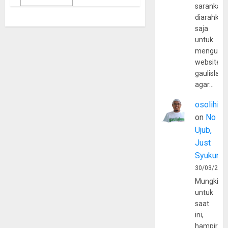
sarankan,
diarahkan
saja
untuk
mengunju
website
gaulislam
agar…
osolihin
on
No
Ujub,
Just
Syukur
30/03/202
Mungkin
untuk
saat
ini,
hampir