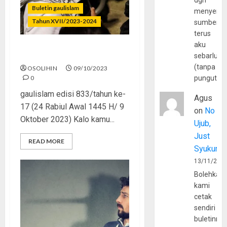
dgn
Buletin gaulislam
menyerta
Tahun XVII/2023-2024
sumber
terus
aku
By Islam We’re Family
sebarluas
(tanpa
OSOLIHIN
09/10/2023
0
pungutan
gaulislam edisi 833/tahun ke-
Agus
17 (24 Rabiul Awal 1445 H/ 9
on
No
Oktober 2023) Kalo kamu...
Ujub,
Just
READ MORE
Syukur
13/11/202
Bolehkah
kami
cetak
sendiri
buletinny