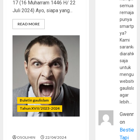
17 (16 Muharram 1446 H/ 22
semua
Juli 2024) Ayo, siapa yang...
remaja
punya
READ MORE
smartpho
ya?
Kami
sarankan,
diarahkan
saja
untuk
mengunju
website
gaulislam
agar
Buletin gaulislam
lebih…
Tahun XVII/2023-2024
Gwenny
on
Jangan Melawan Tuhan
Bestie
Tapi
OSOLIHIN
22/04/2024