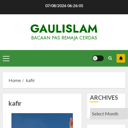
Skip
07/08/2026
06:26:06
to
content
GAULISLAM
BACAAN PAS REMAJA CERDAS
Primary
Menu
Home
kafir
ARCHIVES
kafir
Archives