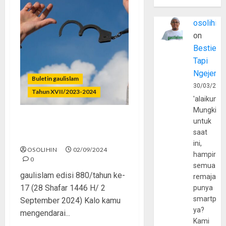
osolihin
on
Bestie
Tapi
Ngejerum
Buletin gaulislam
30/03/202
Tahun XVII/2023-2024
'alaikumu
Mungkin
untuk
Kebebasan Tanpa Agama?
saat
Bahaya!
ini,
OSOLIHIN
02/09/2024
hampir
0
semua
gaulislam edisi 880/tahun ke-
remaja
17 (28 Shafar 1446 H/ 2
punya
smartpho
September 2024) Kalo kamu
ya?
mengendarai...
Kami