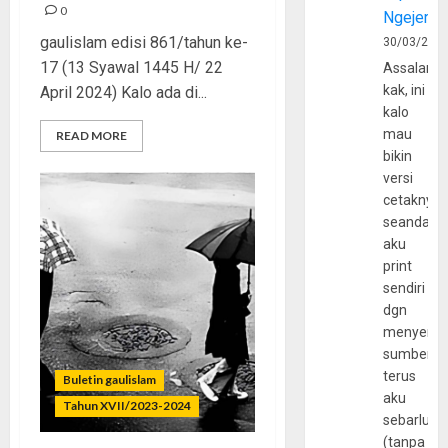
0
Ngejerum
gaulislam edisi 861/tahun ke-
30/03/202
17 (13 Syawal 1445 H/ 22
Assalamu
kak, ini
April 2024) Kalo ada di...
kalo
mau
READ MORE
bikin
versi
cetaknya
seandain
aku
print
sendiri
dgn
menyerta
sumber
terus
Buletin gaulislam
aku
Tahun XVII/2023-2024
sebarluas
(tanpa