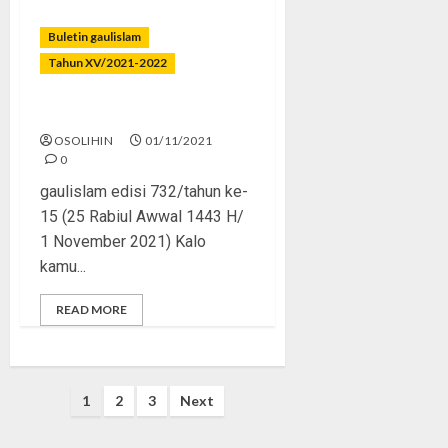
Buletin gaulislam
Tahun XV/2021-2022
Jangan Murtad!
OSOLIHIN
01/11/2021
0
gaulislam edisi 732/tahun ke-
15 (25 Rabiul Awwal 1443 H/
1 November 2021) Kalo
kamu...
READ MORE
Posts
1
2
3
Next
pagination