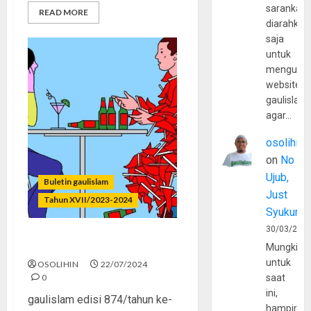
sarankan,
READ MORE
diarahkan
saja
untuk
mengunju
website
gaulislam
agar…
osolihin
on
No
Ujub,
Buletin gaulislam
Just
Tahun XVII/2023-2024
Syukur
30/03/202
Cowok dan Cewek Red Flag
Mungkin
untuk
OSOLIHIN
22/07/2024
0
saat
ini,
gaulislam edisi 874/tahun ke-
hampir