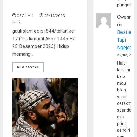
pungutan
Ini Jalanku, Itu Jalanmu
OSOLIHIN
25/12/2023
Gwenny
0
on
gaulislam edisi 844/tahun ke-
Bestie
17 (12 Jumadil Akhir 1445 H/
Tapi
25 Desember 2023) Hidup
Ngejerum
memang...
30/03/202
Halo
READ MORE
kak, ini
kalo
mau
bikin
versi
cetaknya
seandain
aku
print
sendiri