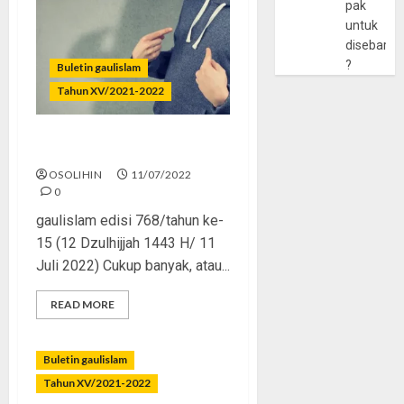
pak
untuk
disebarlu
?
Buletin gaulislam
Tahun XV/2021-2022
Muslim Tapi Tak Islami
OSOLIHIN
11/07/2022
0
gaulislam edisi 768/tahun ke-
15 (12 Dzulhijjah 1443 H/ 11
Juli 2022) Cukup banyak, atau...
READ MORE
Buletin gaulislam
Tahun XV/2021-2022