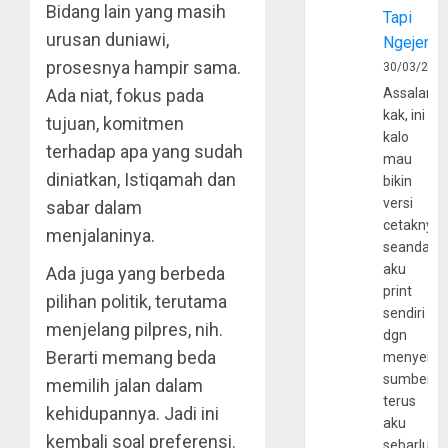
Bidang lain yang masih
Tapi
urusan duniawi,
Ngejerum
prosesnya hampir sama.
30/03/202
Assalamu
Ada niat, fokus pada
kak, ini
tujuan, komitmen
kalo
terhadap apa yang sudah
mau
diniatkan, Istiqamah dan
bikin
versi
sabar dalam
cetaknya
menjalaninya.
seandain
aku
Ada juga yang berbeda
print
pilihan politik, terutama
sendiri
menjelang pilpres, nih.
dgn
Berarti memang beda
menyerta
sumber
memilih jalan dalam
terus
kehidupannya. Jadi ini
aku
kembali soal preferensi.
sebarluas