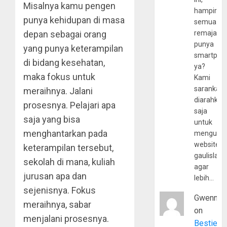
Misalnya kamu pengen
hampir
punya kehidupan di masa
semua
remaja
depan sebagai orang
punya
yang punya keterampilan
smartpho
di bidang kesehatan,
ya?
maka fokus untuk
Kami
sarankan,
meraihnya. Jalani
diarahkan
prosesnya. Pelajari apa
saja
saja yang bisa
untuk
menghantarkan pada
mengunju
website
keterampilan tersebut,
gaulislam
sekolah di mana, kuliah
agar
jurusan apa dan
lebih…
sejenisnya. Fokus
Gwenny
meraihnya, sabar
on
menjalani prosesnya.
Bestie