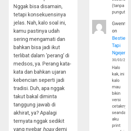
(tanpa
Nggak bisa disamain,
pungutan
tetapi konsekuensinya
jelas. Nah, kalo soal ini,
Gwenny
kamu pastinya udah
on
Bestie
sering mengamati dan
Tapi
bahkan bisa jadi ikut
Ngejerum
terlibat dalam ‘perang’ di
30/03/202
medsos, ya. Perang kata-
Halo
kata dan bahkan ujaran
kak, ini
kebencian seperti jadi
kalo
mau
tradisi. Duh, apa nggak
bikin
takut bakal diminta
versi
tanggung jawab di
cetaknya
akhirat, ya? Apalagi
seandain
aku
ternyata nggak sedikit
print
yang nyebar
hoax
demi