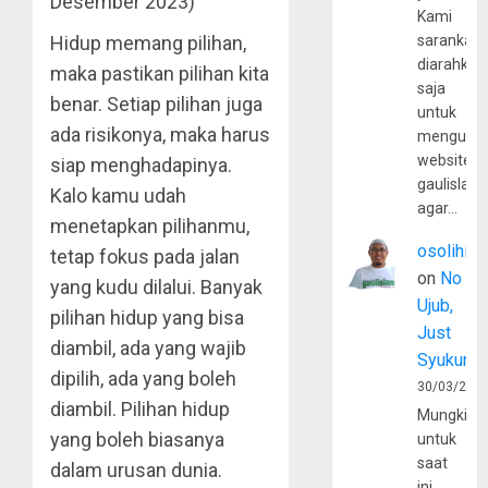
Desember 2023)
Kami
sarankan,
Hidup memang pilihan,
diarahkan
maka pastikan pilihan kita
saja
benar. Setiap pilihan juga
untuk
ada risikonya, maka harus
mengunju
website
siap menghadapinya.
gaulislam
Kalo kamu udah
agar…
menetapkan pilihanmu,
osolihin
tetap fokus pada jalan
on
No
yang kudu dilalui. Banyak
Ujub,
pilihan hidup yang bisa
Just
diambil, ada yang wajib
Syukur
dipilih, ada yang boleh
30/03/202
diambil. Pilihan hidup
Mungkin
yang boleh biasanya
untuk
saat
dalam urusan dunia.
ini,