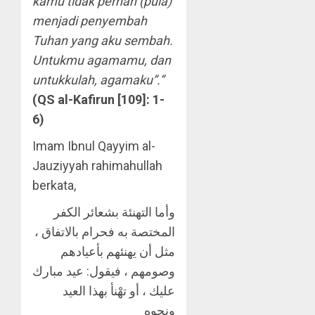
kamu tidak pernah (pula)
menjadi penyembah
Tuhan yang aku sembah.
Untukmu agamamu, dan
untukkulah, agamaku”.”
(QS al-Kafirun [109]: 1-
6)
Imam Ibnul Qayyim al-
Jauziyyah rahimahullah
berkata,
وأما التهنئة بشعائر الكفر
المختصة به فحرام بالاتفاق ،
مثل أن يهنئهم بأعيادهم
وصومهم ، فيقول: عيد مبارك
عليك ، أو تهْنأ بهذا العيد
ونحوه