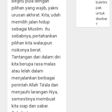
Begitu pula dengan
buletinny
pilihan yang wajib, yakni
pak
untuk
urusan akhirat. Kita, udah
disebarlu
memilih jalan hidup
?
sebagai Muslim. Itu
sebabnya, pertahankan
pilihan kita walaupun
risikonya berat.
Tantangan dari dalam diri
kita berupa rasa malas
atau lelah dalam
menjalankan berbagai
perintah Allah Ta’ala dan
menjauhi larangan-Nya,
semestinya membuat
kita siap dan sabar.