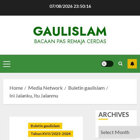
Skip
07/08/2026
23:50:17
to
content
GAULISLAM
BACAAN PAS REMAJA CERDAS
Primary
Menu
Home
Media Network
Buletin gaulislam
Ini Jalanku, Itu Jalanmu
ARCHIVES
Buletin gaulislam
Archives
Tahun XVII/2023-2024