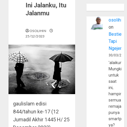
Ini Jalanku, Itu
Jalanmu
osolihin
on
OSOLIHIN
Bestie
25/12/2023
Tapi
Ngejerum
30/03/202
'alaikumu
Mungkin
untuk
saat
ini,
hampir
semua
gaulislam
edisi
remaja
844/tahun ke-17 (12
punya
smartpho
Jumadil Akhir 1445 H/ 25
ya?