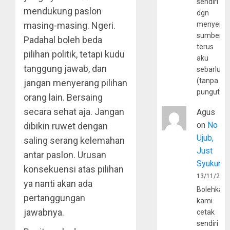
sendiri
mendukung paslon
dgn
menyerta
masing-masing. Ngeri.
sumber
Padahal boleh beda
terus
pilihan politik, tetapi kudu
aku
tanggung jawab, dan
sebarluas
(tanpa
jangan menyerang pilihan
pungutan
orang lain. Bersaing
secara sehat aja. Jangan
Agus
on
No
dibikin ruwet dengan
Ujub,
saling serang kelemahan
Just
antar paslon. Urusan
Syukur
konsekuensi atas pilihan
13/11/202
ya nanti akan ada
Bolehkah
pertanggungan
kami
jawabnya.
cetak
sendiri