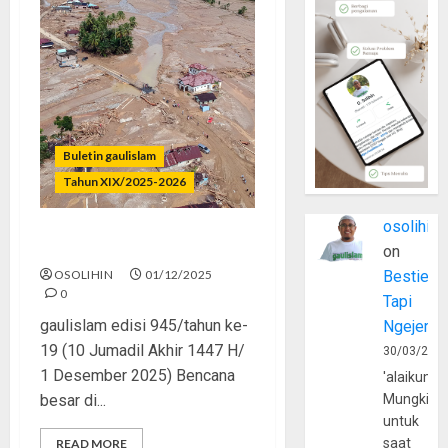
Buletin gaulislam
Tahun XIX/2025-2026
osolihin
Babat Hutan, Banjir Datang
on
OSOLIHIN
01/12/2025
Bestie
0
Tapi
gaulislam edisi 945/tahun ke-
Ngejerum
19 (10 Jumadil Akhir 1447 H/
30/03/202
1 Desember 2025) Bencana
'alaikumu
besar di...
Mungkin
untuk
saat
READ MORE