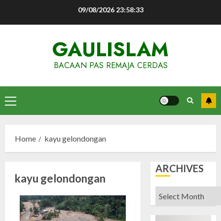
Skip
09/08/2026
23:58:33
to
content
GAULISLAM
BACAAN PAS REMAJA CERDAS
Primary
Menu
Home
kayu gelondongan
ARCHIVES
kayu gelondongan
Archives