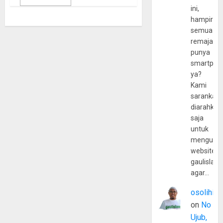
ini,
hampir
semua
remaja
punya
smartpho
ya?
Kami
sarankan,
diarahkan
saja
untuk
mengunju
website
gaulislam
agar…
osolihin
on
No
Ujub,