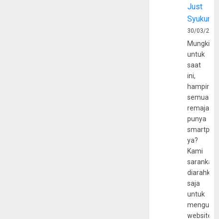
Just
Syukur
30/03/202
Mungkin
untuk
saat
ini,
hampir
semua
remaja
punya
smartpho
ya?
Kami
sarankan,
diarahkan
saja
untuk
mengunju
website