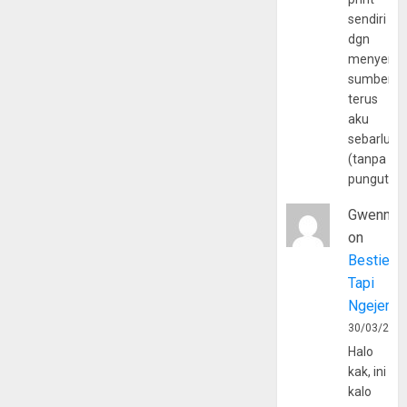
sendiri
dgn
menyerta
sumber
terus
aku
sebarluas
(tanpa
pungutan
Gwenny
on
Bestie
Tapi
Ngejerum
30/03/202
Halo
kak, ini
kalo