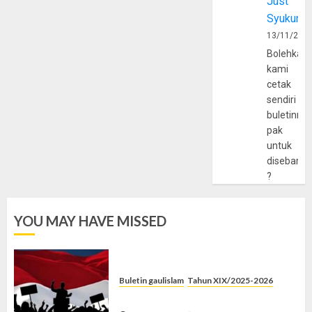
Just
Syukur
13/11/202
Bolehkah
kami
cetak
sendiri
buletinny
pak
untuk
disebarlu
?
YOU MAY HAVE MISSED
Buletin gaulislam
Tahun XIX/2025-2026
Saat Politik Cuma Gimmick