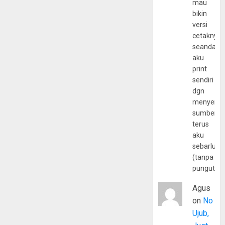
mau
bikin
versi
cetaknya
seandain
aku
print
sendiri
dgn
menyerta
sumber
terus
aku
sebarluas
(tanpa
pungutan
Agus
on
No
Ujub,