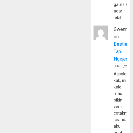
gaulislam
agar
lebih…
Gwenny
on
Bestie
Tapi
Ngejerum
30/03/202
Assalamu
kak, ini
kalo
mau
bikin
versi
cetaknya
seandain
aku
print