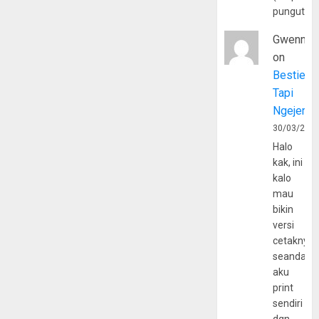
pungutan
Gwenny
on
Bestie
Tapi
Ngejerum
30/03/202
Halo
kak, ini
kalo
mau
bikin
versi
cetaknya
seandain
aku
print
sendiri