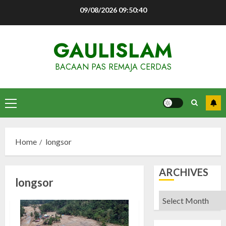
Skip
09/08/2026
09:50:41
to
content
GAULISLAM
BACAAN PAS REMAJA CERDAS
Primary
Menu
Home
longsor
ARCHIVES
longsor
Archives