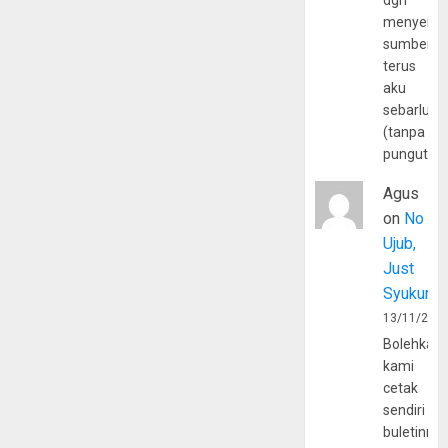
dgn
menyerta
sumber
terus
aku
sebarluas
(tanpa
pungutan
Agus
on
No
Ujub,
Just
Syukur
13/11/202
Bolehkah
kami
cetak
sendiri
buletinny