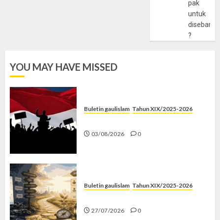
pak
untuk
disebarlu
?
YOU MAY HAVE MISSED
Buletin gaulislam
Tahun XIX/2025-2026
Saat Politik Cuma Gimmick
03/08/2026
0
Buletin gaulislam
Tahun XIX/2025-2026
Saatnya Stop “Find Yourself”
27/07/2026
0