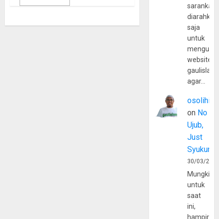
sarankan,
diarahkan
saja
untuk
mengunju
website
gaulislam
agar…
osolihin
on
No
Ujub,
Just
Syukur
30/03/202
Mungkin
untuk
saat
ini,
hampir