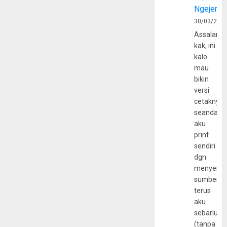
Ngejerum
30/03/202
Assalamu
kak, ini
kalo
mau
bikin
versi
cetaknya
seandain
aku
print
sendiri
dgn
menyerta
sumber
terus
aku
sebarluas
(tanpa