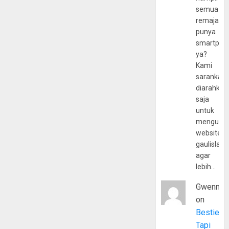
semua
remaja
punya
smartpho
ya?
Kami
sarankan,
diarahkan
saja
untuk
mengunju
website
gaulislam
agar
lebih…
Gwenny
on
Bestie
Tapi