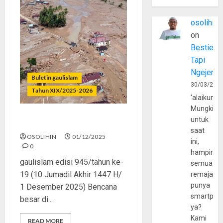
osolihin
on
Bestie
Tapi
Ngejerum
Buletin gaulislam
30/03/202
Tahun XIX/2025-2026
'alaikumu
Mungkin
untuk
Babat Hutan, Banjir Datang
saat
OSOLIHIN
01/12/2025
ini,
0
hampir
gaulislam edisi 945/tahun ke-
semua
19 (10 Jumadil Akhir 1447 H/
remaja
punya
1 Desember 2025) Bencana
smartpho
besar di...
ya?
Kami
READ MORE