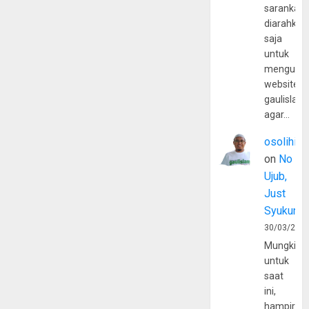
sarankan,
diarahkan
saja
untuk
mengunju
website
gaulislam
agar…
osolihin
on
No
Ujub,
Just
Syukur
30/03/202
Mungkin
untuk
saat
ini,
hampir