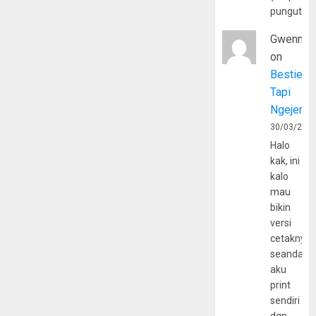
pungutan
Gwenny
on
Bestie
Tapi
Ngejerum
30/03/202
Halo
kak, ini
kalo
mau
bikin
versi
cetaknya
seandain
aku
print
sendiri