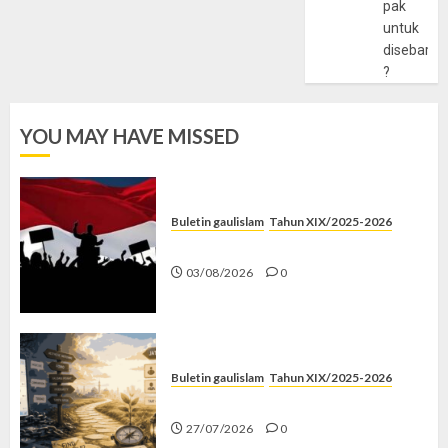
pak
untuk
disebarlu
?
YOU MAY HAVE MISSED
Buletin gaulislam
Tahun XIX/2025-2026
Saat Politik Cuma Gimmick
03/08/2026
0
Buletin gaulislam
Tahun XIX/2025-2026
Saatnya Stop “Find Yourself”
27/07/2026
0