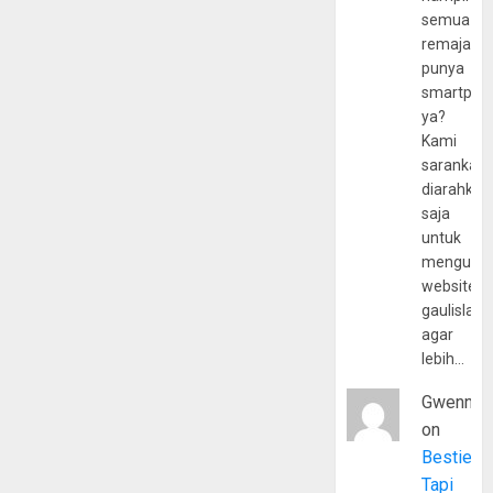
semua
remaja
punya
smartpho
ya?
Kami
sarankan,
diarahkan
saja
untuk
mengunju
website
gaulislam
agar
lebih…
Gwenny
on
Bestie
Tapi