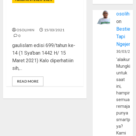
osolihin
Hasadmu Membakar
on
Amalmu
Bestie
OSOLIHIN
15/03/2021
0
Tapi
Ngejerum
gaulislam edisi 699/tahun ke-
30/03/202
14 (1 Sya’ban 1442 H/ 15
'alaikumu
Maret 2021) Kalo diperhatiiin
Mungkin
sih,...
untuk
saat
READ MORE
ini,
hampir
semua
remaja
punya
smartpho
ya?
Kami