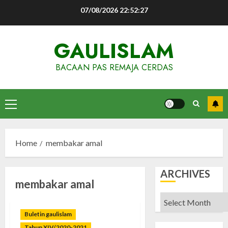
Skip
07/08/2026
22:52:27
to
content
GAULISLAM
BACAAN PAS REMAJA CERDAS
Primary
Menu
Home
membakar amal
ARCHIVES
membakar amal
Archives
Buletin gaulislam
Tahun XIV/2020-2021