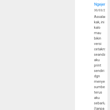
Ngejerum
30/03/202
Assalamu
kak, ini
kalo
mau
bikin
versi
cetaknya
seandain
aku
print
sendiri
dgn
menyerta
sumber
terus
aku
sebarluas
(tanpa