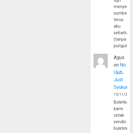
dgn
menyerta
sumber
terus
aku
sebarluas
(tanpa
pungutan
Agus
on
No
Ujub,
Just
Syukur
13/11/202
Bolehkah
kami
cetak
sendiri
buletinny