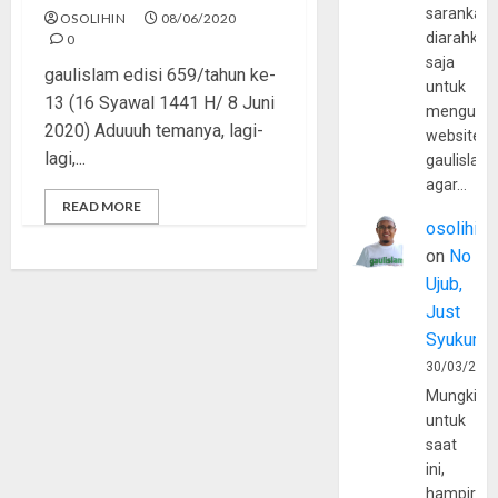
sarankan,
OSOLIHIN
08/06/2020
diarahkan
0
saja
gaulislam edisi 659/tahun ke-
untuk
13 (16 Syawal 1441 H/ 8 Juni
mengunju
2020) Aduuuh temanya, lagi-
website
lagi,...
gaulislam
agar…
READ MORE
osolihin
on
No
Ujub,
Just
Syukur
30/03/202
Mungkin
untuk
saat
ini,
hampir