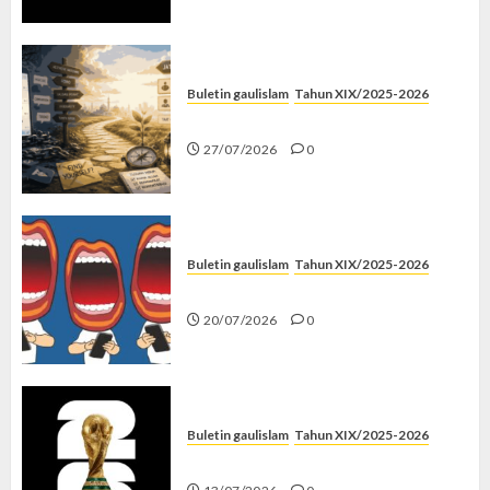
Buletin gaulislam
Tahun XIX/2025-2026
Saatnya Stop “Find Yourself”
27/07/2026
0
Buletin gaulislam
Tahun XIX/2025-2026
Kenapa Harus Ghibah?
20/07/2026
0
Buletin gaulislam
Tahun XIX/2025-2026
Piala Dunia dan Jari Netizen