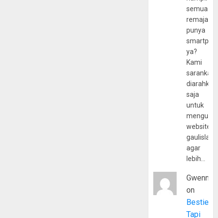
semua
remaja
punya
smartpho
ya?
Kami
sarankan,
diarahkan
saja
untuk
mengunju
website
gaulislam
agar
lebih…
Gwenny
on
Bestie
Tapi