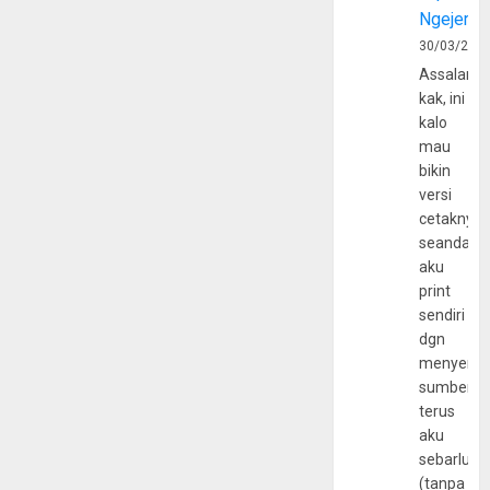
Ngejerum
30/03/202
Assalamu
kak, ini
kalo
mau
bikin
versi
cetaknya
seandain
aku
print
sendiri
dgn
menyerta
sumber
terus
aku
sebarluas
(tanpa