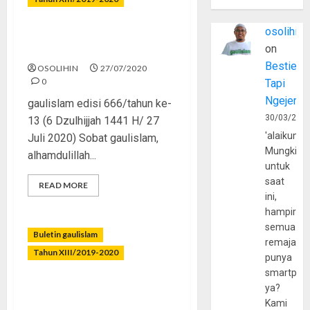
osolihin
Qurban, Korban, dan
on
Dikorbankan
Bestie
OSOLIHIN
27/07/2020
0
Tapi
Ngejerum
gaulislam edisi 666/tahun ke-
30/03/202
13 (6 Dzulhijjah 1441 H/ 27
'alaikumu
Juli 2020) Sobat gaulislam,
Mungkin
alhamdulillah...
untuk
saat
READ MORE
ini,
hampir
semua
Buletin gaulislam
remaja
Tahun XIII/2019-2020
punya
smartpho
Plandemic, Sebuah
ya?
Konspirasi?
Kami