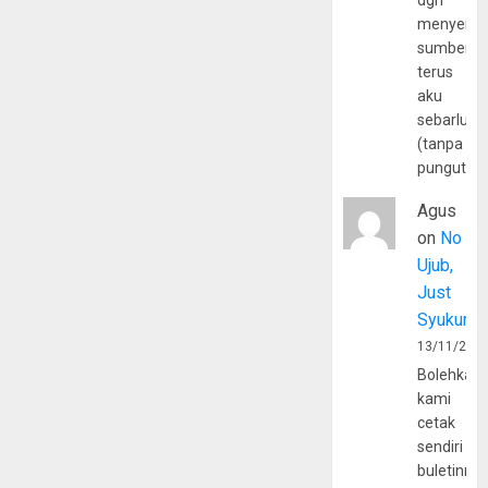
dgn
menyerta
sumber
terus
aku
sebarluas
(tanpa
pungutan
Agus
on
No
Ujub,
Just
Syukur
13/11/202
Bolehkah
kami
cetak
sendiri
buletinny