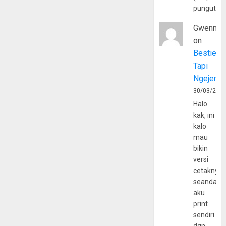
pungutan
Gwenny
on
Bestie
Tapi
Ngejerum
30/03/202
Halo
kak, ini
kalo
mau
bikin
versi
cetaknya
seandain
aku
print
sendiri