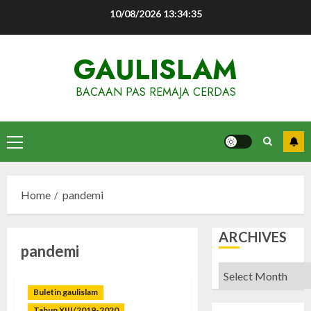
Skip
10/08/2026
13:34:35
to
content
GAULISLAM
BACAAN PAS REMAJA CERDAS
Primary
Menu
Home
pandemi
ARCHIVES
pandemi
Archives
Buletin gaulislam
Tahun XIII/2019-2020