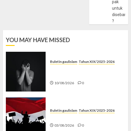
pak
untuk
disebarlu
?
YOU MAY HAVE MISSED
Buletin gaulislam
Tahun XIX/2025-2026
Syahwat Menghempaskan, Islam
Menyelamatkan
10/08/2026
0
Buletin gaulislam
Tahun XIX/2025-2026
Saat Politik Cuma Gimmick
03/08/2026
0