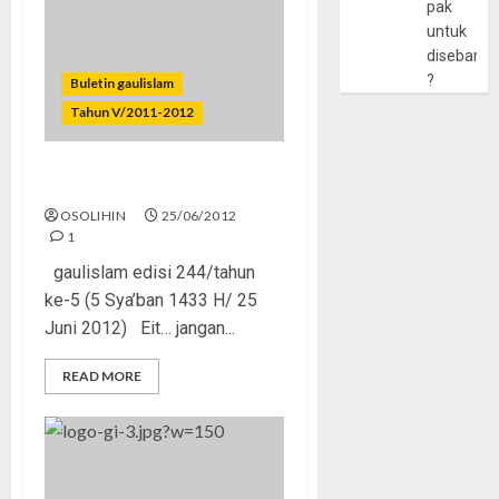
pak
untuk
disebarlu
?
Buletin gaulislam
Tahun V/2011-2012
“Kondom Bu Menkes”
OSOLIHIN
25/06/2012
1
gaulislam edisi 244/tahun
ke-5 (5 Sya’ban 1433 H/ 25
Juni 2012) Eit… jangan...
READ MORE