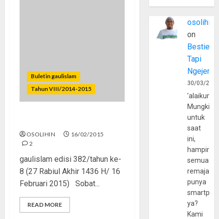
osolihin
on
Bestie
Tapi
Ngejerum
Buletin gaulislam
30/03/202
Tahun VIII/2014-2015
'alaikumu
Mungkin
untuk
Nggak Ada Pacaran Sehat!
saat
OSOLIHIN
16/02/2015
ini,
2
hampir
gaulislam edisi 382/tahun ke-
semua
8 (27 Rabiul Akhir 1436 H/ 16
remaja
punya
Februari 2015) Sobat...
smartpho
ya?
READ MORE
Kami