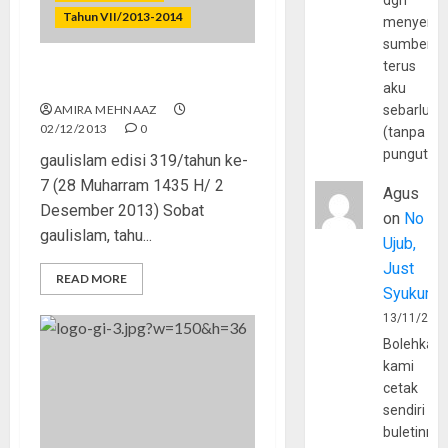
dgn
Tahun VII/2013-2014
menyerta
sumber
terus
Cara Jitu Cegah HIV/AIDS
aku
AMIRA MEHNAAZ
sebarluas
02/12/2013
0
(tanpa
pungutan
gaulislam edisi 319/tahun ke-
7 (28 Muharram 1435 H/ 2
Agus
Desember 2013) Sobat
on
No
gaulislam, tahu...
Ujub,
Just
READ MORE
Syukur
13/11/202
Bolehkah
kami
cetak
sendiri
buletinny