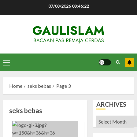
Skip
07/08/2026
08:46:22
to
content
GAULISLAM
BACAAN PAS REMAJA CERDAS
Primary
Menu
Home
seks bebas
Page 3
ARCHIVES
seks bebas
Archives