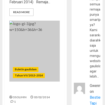
Februari 2014) Remaja...
semua
remaja
READ MORE
punya
smartpho
ya?
Kami
sarankan,
diarahkan
saja
untuk
mengunju
website
gaulislam
Buletin gaulislam
agar
Tahun VII/2013-2014
lebih…
Gwenny
Cinta Tanpa Maksiat
on
Bestie
OSOLIHIN
03/02/2014
1
Tapi