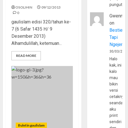
pungutan
OSOLIHIN
09/12/2013
0
Gwenny
gaulislam edisi 320/tahun ke-
on
7 (6 Safar 1435 H/ 9
Bestie
Desember 2013)
Tapi
Alhamdulillah, ketemuan...
Ngejerum
30/03/202
READ MORE
Halo
kak, ini
kalo
mau
bikin
versi
cetaknya
seandain
aku
print
sendiri
Buletin gaulislam