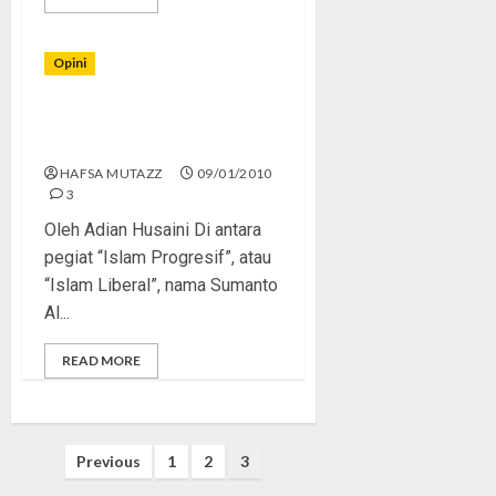
Opini
“Islam Progresif” dan Seks
Bebas
HAFSA MUTAZZ
09/01/2010
3
Oleh Adian Husaini Di antara
pegiat “Islam Progresif”, atau
“Islam Liberal”, nama Sumanto
Al...
READ MORE
Posts
Previous
1
2
3
pagination