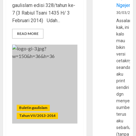
gaulislam edisi 328/tahun ke-
Ngejerum
7 (3 Rabiul Tsani 1435 H/ 3
30/03/202
Februari 2014) Udah...
Assalamu
kak, ini
READ MORE
kalo
mau
bikin
versi
cetaknya
seandain
aku
print
sendiri
dgn
menyerta
sumber
Buletin gaulislam
terus
Tahun VII/2013-2014
aku
sebarluas
(tanpa
Mengubur Liberalisme