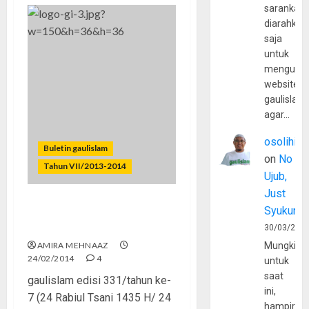
sarankan,
diarahkan
saja
untuk
mengunju
website
gaulislam
agar…
osolihin
Buletin gaulislam
on
No
Tahun VII/2013-2014
Ujub,
Just
Syukur
Ingat! Pacaran Itu
Berbahaya
30/03/202
AMIRA MEHNAAZ
Mungkin
24/02/2014
4
untuk
saat
gaulislam edisi 331/tahun ke-
ini,
7 (24 Rabiul Tsani 1435 H/ 24
hampir