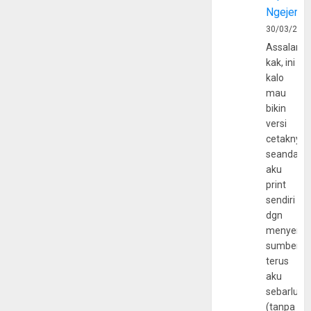
Ngejerum
30/03/202
Assalamu
kak, ini
kalo
mau
bikin
versi
cetaknya
seandain
aku
print
sendiri
dgn
menyerta
sumber
terus
aku
sebarluas
(tanpa