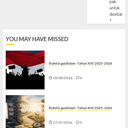
pak
untuk
disebarlu
?
YOU MAY HAVE MISSED
Buletin gaulislam
Tahun XIX/2025-2026
Saat Politik Cuma Gimmick
03/08/2026
0
Buletin gaulislam
Tahun XIX/2025-2026
Saatnya Stop “Find Yourself”
27/07/2026
0