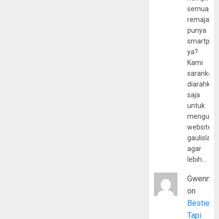
semua
remaja
punya
smartpho
ya?
Kami
sarankan,
diarahkan
saja
untuk
mengunju
website
gaulislam
agar
lebih…
Gwenny
on
Bestie
Tapi