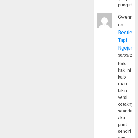
pungutan
Gwenny
on
Bestie
Tapi
Ngejerum
30/03/202
Halo
kak, ini
kalo
mau
bikin
versi
cetaknya
seandain
aku
print
sendiri