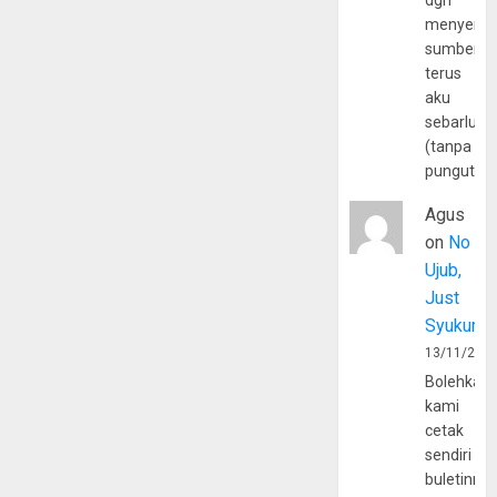
dgn
menyerta
sumber
terus
aku
sebarluas
(tanpa
pungutan
Agus
on
No
Ujub,
Just
Syukur
13/11/202
Bolehkah
kami
cetak
sendiri
buletinny