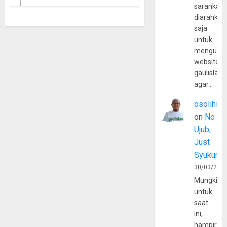
sarankan,
diarahkan
saja
untuk
mengunju
website
gaulislam
agar…
osolihin
on
No
Ujub,
Just
Syukur
30/03/202
Mungkin
untuk
saat
ini,
hampir