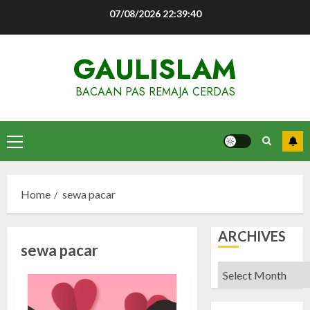
Skip
07/08/2026
22:39:41
to
content
GAULISLAM
BACAAN PAS REMAJA CERDAS
Primary
Menu
Home
sewa pacar
ARCHIVES
sewa pacar
Archives