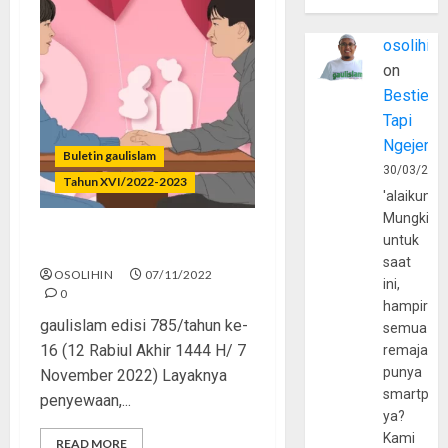
osolihin
on
Bestie
Tapi
Ngejerum
Buletin gaulislam
30/03/202
Tahun XVI/2022-2023
'alaikumu
Mungkin
untuk
Pacar Kontrak Bikin Cekak
saat
OSOLIHIN
07/11/2022
ini,
0
hampir
gaulislam edisi 785/tahun ke-
semua
16 (12 Rabiul Akhir 1444 H/ 7
remaja
punya
November 2022) Layaknya
smartpho
penyewaan,...
ya?
Kami
READ MORE