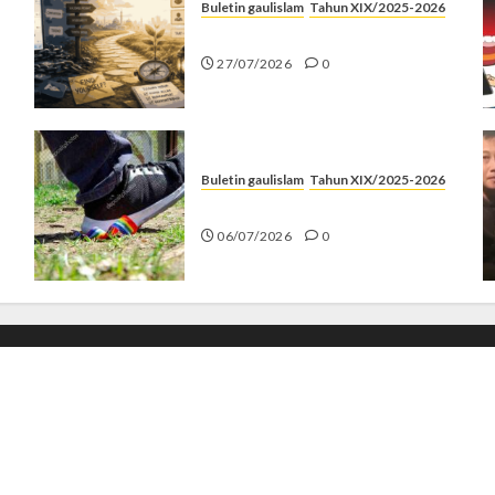
Buletin gaulislam
Tahun XIX/2025-2026
Saatnya Stop “Find Yourself”
27/07/2026
0
Buletin gaulislam
Tahun XIX/2025-2026
Menolak Penyimpangan
06/07/2026
0