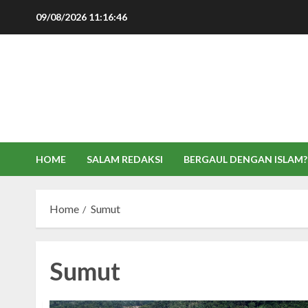
Skip
09/08/2026
11:16:46
to
content
HOME
SALAM REDAKSI
BERGAUL DENGAN ISLAM?
Home
Sumut
Sumut