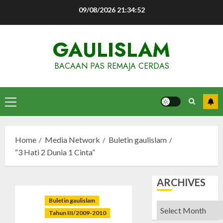
Skip
09/08/2026
21:34:53
to
content
GAULISLAM
BACAAN PAS REMAJA CERDAS
Primary
Menu
Home
Media Network
Buletin gaulislam
“3 Hati 2 Dunia 1 Cinta”
ARCHIVES
Buletin gaulislam
Archives
Tahun III/2009-2010