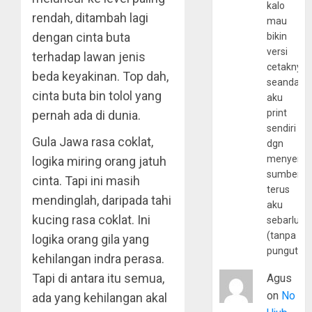
kalo
rendah, ditambah lagi
mau
dengan cinta buta
bikin
versi
terhadap lawan jenis
cetaknya
beda keyakinan. Top dah,
seandain
cinta buta bin tolol yang
aku
print
pernah ada di dunia.
sendiri
Gula Jawa rasa coklat,
dgn
menyerta
logika miring orang jatuh
sumber
cinta. Tapi ini masih
terus
mendinglah, daripada tahi
aku
kucing rasa coklat. Ini
sebarluas
(tanpa
logika orang gila yang
pungutan
kehilangan indra perasa.
Tapi di antara itu semua,
Agus
on
No
ada yang kehilangan akal