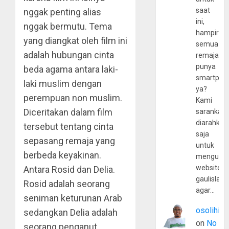
saat
nggak penting alias
ini,
nggak bermutu. Tema
hampir
yang diangkat oleh film ini
semua
adalah hubungan cinta
remaja
punya
beda agama antara laki-
smartpho
laki muslim dengan
ya?
perempuan non muslim.
Kami
Diceritakan dalam film
sarankan,
diarahkan
tersebut tentang cinta
saja
sepasang remaja yang
untuk
berbeda keyakinan.
mengunju
website
Antara Rosid dan Delia.
gaulislam
Rosid adalah seorang
agar…
seniman keturunan Arab
osolihin
sedangkan Delia adalah
on
No
seorang penganut