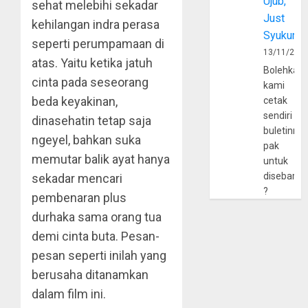
Ujub,
sehat melebihi sekadar
Just
kehilangan indra perasa
Syukur
seperti perumpamaan di
13/11/202
atas. Yaitu ketika jatuh
Bolehkah
cinta pada seseorang
kami
beda keyakinan,
cetak
sendiri
dinasehatin tetap saja
buletinny
ngeyel, bahkan suka
pak
memutar balik ayat hanya
untuk
disebarlu
sekadar mencari
?
pembenaran plus
durhaka sama orang tua
demi cinta buta. Pesan-
pesan seperti inilah yang
berusaha ditanamkan
dalam film ini.