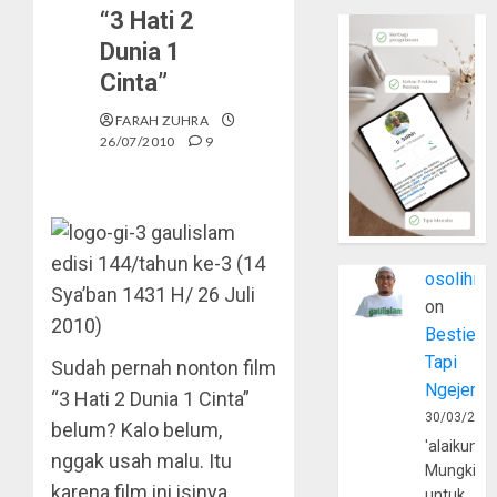
“3 Hati 2
Dunia 1
Cinta”
FARAH ZUHRA
26/07/2010
9
gaulislam
edisi 144/tahun ke-3 (14
osolihin
Sya’ban 1431 H/ 26 Juli
on
2010)
Bestie
Tapi
Sudah pernah nonton film
Ngejerum
“3 Hati 2 Dunia 1 Cinta”
30/03/202
belum? Kalo belum,
'alaikumu
nggak usah malu. Itu
Mungkin
karena film ini isinya
untuk