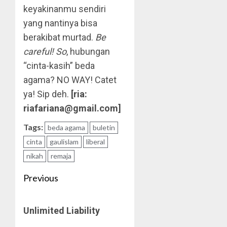
keyakinanmu sendiri
yang nantinya bisa
berakibat murtad.
Be
careful! So
, hubungan
“cinta-kasih” beda
agama? NO WAY! Catet
ya! Sip deh.
[ria:
riafariana@gmail.com]
Tags:
beda agama
buletin
cinta
gaulislam
liberal
nikah
remaja
Post
Previous
navigation
Previous
Unlimited Liability
post: