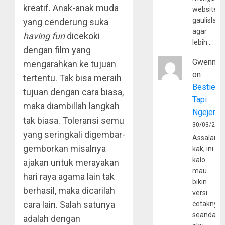
kreatif. Anak-anak muda
website
gaulislam
yang cenderung suka
agar
having fun
dicekoki
lebih…
dengan film yang
Gwenny
mengarahkan ke tujuan
on
tertentu. Tak bisa meraih
Bestie
tujuan dengan cara biasa,
Tapi
maka diambillah langkah
Ngejerum
tak biasa. Toleransi semu
30/03/202
yang seringkali digembar-
Assalamu
gemborkan misalnya
kak, ini
kalo
ajakan untuk merayakan
mau
hari raya agama lain tak
bikin
berhasil, maka dicarilah
versi
cara lain. Salah satunya
cetaknya
seandain
adalah dengan