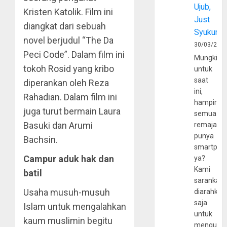
Ujub,
Kristen Katolik. Film ini
Just
diangkat dari sebuah
Syukur
novel berjudul “The Da
30/03/202
Peci Code”. Dalam film ini
Mungkin
tokoh Rosid yang kribo
untuk
saat
diperankan oleh Reza
ini,
Rahadian. Dalam film ini
hampir
juga turut bermain Laura
semua
Basuki dan Arumi
remaja
punya
Bachsin.
smartpho
Campur aduk hak dan
ya?
Kami
batil
sarankan,
Usaha musuh-musuh
diarahkan
saja
Islam untuk mengalahkan
untuk
kaum muslimin begitu
mengunju