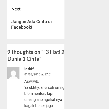
Next
Next
Jangan Ada Cinta di
post:
Facebook!
9 thoughts on “
“3 Hati 2
Dunia 1 Cinta”
”
lathif
01/08/2010 at 17:51
Aswrwb.
Ya ukhtiy, ane seh emng
blom nonton, tapi
emang ane ngeliat nya
kagak bener juga