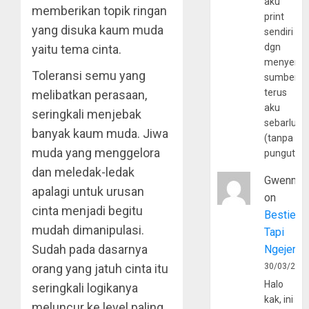
aku
memberikan topik ringan
print
yang disuka kaum muda
sendiri
dgn
yaitu tema cinta.
menyerta
Toleransi semu yang
sumber
terus
melibatkan perasaan,
aku
seringkali menjebak
sebarluas
banyak kaum muda. Jiwa
(tanpa
muda yang menggelora
pungutan
dan meledak-ledak
Gwenny
apalagi untuk urusan
on
cinta menjadi begitu
Bestie
mudah dimanipulasi.
Tapi
Sudah pada dasarnya
Ngejerum
orang yang jatuh cinta itu
30/03/202
Halo
seringkali logikanya
kak, ini
meluncur ke level paling