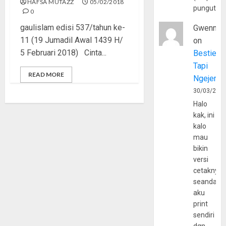
HAFSA MUTAZZ
05/02/2018
pungutan
0
gaulislam edisi 537/tahun ke-
Gwenny
11 (19 Jumadil Awal 1439 H/
on
5 Februari 2018) Cinta...
Bestie
Tapi
READ MORE
Ngejerum
30/03/202
Halo
kak, ini
kalo
mau
bikin
versi
cetaknya
seandain
aku
print
sendiri