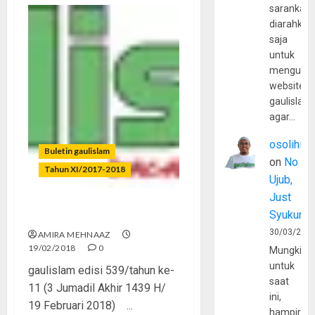
sarankan,
diarahkan
saja
untuk
mengunju
website
gaulislam
agar…
osolihin
Buletin gaulislam
on
No
Tahun XI/2017-2018
Ujub,
Just
Syukur
Santri Jatuh Cinta
30/03/202
AMIRA MEHNAAZ
19/02/2018
0
Mungkin
untuk
gaulislam edisi 539/tahun ke-
saat
11 (3 Jumadil Akhir 1439 H/
ini,
19 Februari 2018) ...
hampir