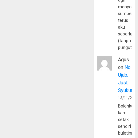
dgn
menyerta
sumber
terus
aku
sebarluas
(tanpa
pungutan
Agus
on
No
Ujub,
Just
Syukur
13/11/202
Bolehkah
kami
cetak
sendiri
buletinny