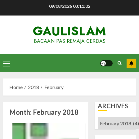
Skip
09/08/2026
03:11:02
to
content
GAULISLAM
BACAAN PAS REMAJA CERDAS
Primary
Menu
Home
2018
February
ARCHIVES
Month:
February 2018
Archives