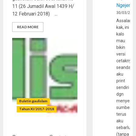
Ngejerum
11 (26 Jumadil Awal 1439 H/
30/03/202
12 Februari 2018) ...
Assalamu
READ MORE
kak, ini
kalo
mau
bikin
versi
cetaknya
seandain
aku
print
sendiri
dgn
menyerta
Buletin gaulislam
sumber
Tahun XI/2017-2018
terus
aku
sebarluas
Cinta Tanpa Cela
(tanpa