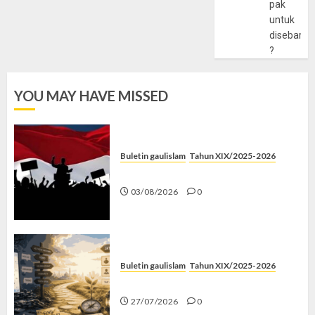
pak
untuk
disebarlu
?
YOU MAY HAVE MISSED
Buletin gaulislam
Tahun XIX/2025-2026
Saat Politik Cuma Gimmick
03/08/2026
0
Buletin gaulislam
Tahun XIX/2025-2026
Saatnya Stop “Find Yourself”
27/07/2026
0