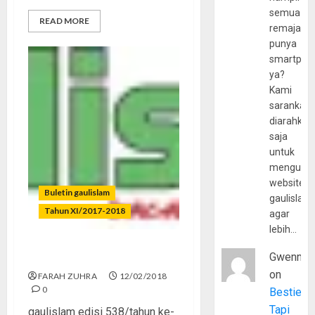
semua
READ MORE
remaja
punya
smartpho
ya?
Kami
sarankan,
diarahkan
saja
untuk
mengunju
website
Buletin gaulislam
gaulislam
Tahun XI/2017-2018
agar
lebih…
Gwenny
Petaka Valentine’s Day
on
FARAH ZUHRA
12/02/2018
0
Bestie
Tapi
gaulislam edisi 538/tahun ke-