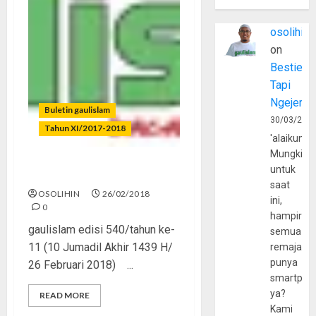
osolihin
on
Bestie
Tapi
Ngejerum
Buletin gaulislam
30/03/202
Tahun XI/2017-2018
'alaikumu
Mungkin
untuk
Pelakor Jadi Kesohor
saat
OSOLIHIN
26/02/2018
ini,
0
hampir
gaulislam edisi 540/tahun ke-
semua
11 (10 Jumadil Akhir 1439 H/
remaja
punya
26 Februari 2018) ...
smartpho
ya?
READ MORE
Kami