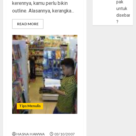
pak
kerennya, kamu perlu bikin
untuk
outline. Alasannya, kerangka...
disebarlu
?
READ MORE
Tips Menulis
Jadi Peneliti Kecil-kecilan
HASNA HAWWA
03/10/2007