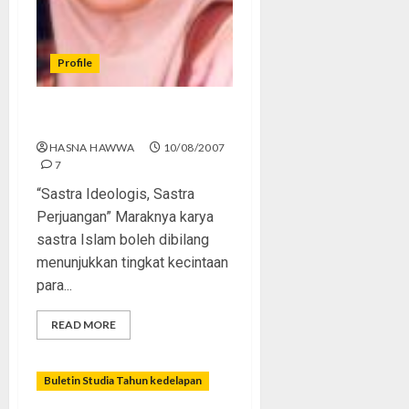
Profile
Ria Fariana
HASNA HAWWA
10/08/2007
7
“Sastra Ideologis, Sastra
Perjuangan” Maraknya karya
sastra Islam boleh dibilang
menunjukkan tingkat kecintaan
para...
READ MORE
Buletin Studia Tahun kedelapan