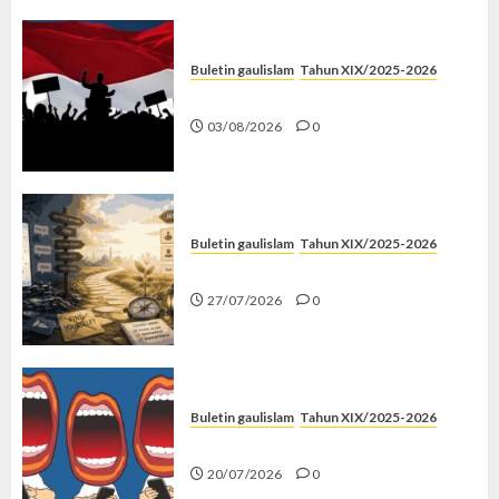
Buletin gaulislam
Tahun XIX/2025-2026
Saat Politik Cuma Gimmick
03/08/2026
0
Buletin gaulislam
Tahun XIX/2025-2026
Saatnya Stop “Find Yourself”
27/07/2026
0
Buletin gaulislam
Tahun XIX/2025-2026
Kenapa Harus Ghibah?
20/07/2026
0