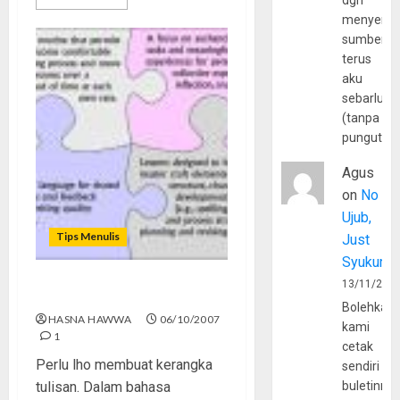
dgn
menyerta
sumber
terus
aku
sebarluas
(tanpa
pungutan
Agus
on
No
Ujub,
Tips Menulis
Just
Syukur
13/11/202
Membuat Kerangka Tulisan
Bolehkah
HASNA HAWWA
06/10/2007
kami
1
cetak
Perlu lho membuat kerangka
sendiri
tulisan. Dalam bahasa
buletinny