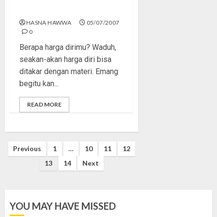
Gals, Berapa Harga Dirimu?
HASNA HAWWA
05/07/2007
0
Berapa harga dirimu? Waduh,
seakan-akan harga diri bisa
ditakar dengan materi. Emang
begitu kan...
READ MORE
Posts
Previous
1
…
10
11
12
pagination
13
14
Next
YOU MAY HAVE MISSED