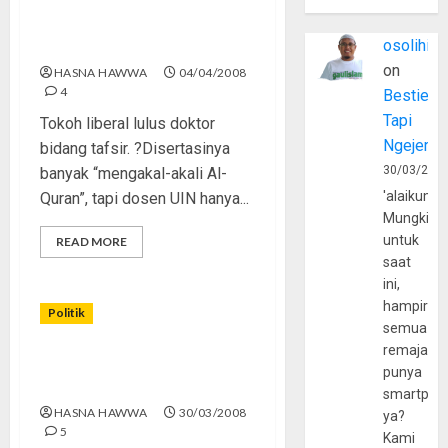
“Tragedi Keilmuan di UIN
osolihin
Jakarta”
on
HASNA HAWWA
04/04/2008
4
Bestie
Tapi
Tokoh liberal lulus doktor
Ngejerum
bidang tafsir. ?Disertasinya
30/03/202
banyak “mengakal-akali Al-
'alaikumu
Quran”, tapi dosen UIN hanya...
Mungkin
untuk
READ MORE
saat
ini,
hampir
Politik
semua
remaja
Pemilu dalam Pandangan
punya
Islam [3/4]
smartpho
HASNA HAWWA
30/03/2008
ya?
5
Kami