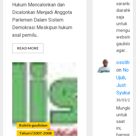
sarankan,
Hukum Mencalonkan dan
diarahkan
Dicalonkan Menjadi Anggota
saja
Parlemen Dalam Sistem
untuk
Demokrasi Meskipun hukum
mengunju
asal pemilu...
website
gaulislam
READ MORE
agar…
osolihin
on
No
Ujub,
Just
Syukur
30/03/202
Mungkin
untuk
saat
Buletin gaulislam
ini,
Tahun I/2007-2008
hampir