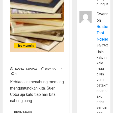
pungutan
Gwenny
on
Bestie
Tapi
Ngejerum
Tips Menulis
30/03/202
Halo
kak, ini
Menabung Kosa Kata
kalo
mau
HASNA HAWWA
08/10/2007
1
bikin
versi
Kebiasaan menabung memang
cetaknya
menguntungkan kita. Suer.
seandain
Coba aja kalo tiap hari kita
aku
nabung uang...
print
sendiri
READ MORE