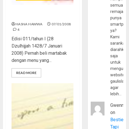
semua
remaja
Bukan Remaja Biasa
punya
HASNA HAWWA
07/01/2008
smartpho
4
ya?
Kami
Edisi 011/tahun I (28
sarankan,
Dzulhijjah 1428/7 Januari
diarahkan
2008) Pernah beli martabak
saja
dengan menu yang...
untuk
mengunju
READ MORE
website
gaulislam
agar
lebih…
Gwenny
on
Bestie
Tapi