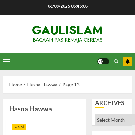
Skip
06/08/2026
06:46:06
to
content
GAULISLAM
BACAAN PAS REMAJA CERDAS
Primary
Menu
Home
Hasna Hawwa
Page 13
ARCHIVES
Hasna Hawwa
Archives
Opini