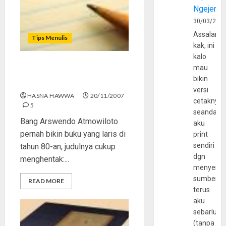
Ngejerum
30/03/202
Assalamu
Tips Menulis
kak, ini
kalo
mau
Menulis Fiksi, Mengasah
bikin
Kepekaan
versi
HASNA HAWWA
20/11/2007
cetaknya
5
seandain
Bang Arswendo Atmowiloto
aku
pernah bikin buku yang laris di
print
sendiri
tahun 80-an, judulnya cukup
dgn
menghentak:...
menyerta
sumber
READ MORE
terus
aku
sebarluas
(tanpa