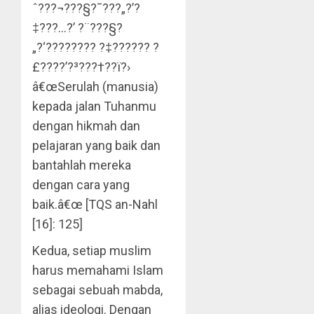
ˆ???¬???§?¯???„?’?
‡???…?’ ?¨???§?
„?‘???????? ?‡?????? ?
£???­?’?³???†??ï?›
â€œSerulah (manusia)
kepada jalan Tuhanmu
dengan hikmah dan
pelajaran yang baik dan
bantahlah mereka
dengan cara yang
baik.â€œ [TQS an-Nahl
[16]: 125]
Kedua, setiap muslim
harus memahami Islam
sebagai sebuah mabda,
alias ideologi. Dengan