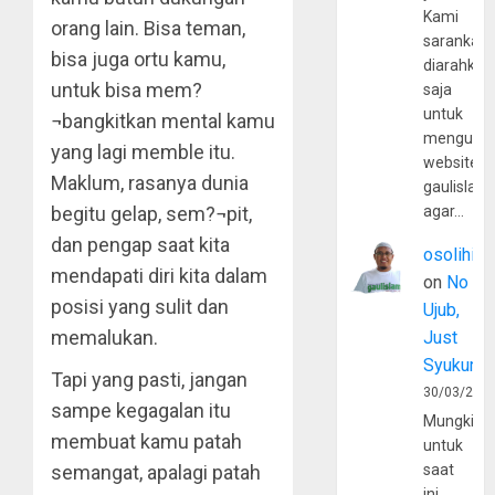
Kami
orang lain. Bisa teman,
sarankan,
bisa juga ortu kamu,
diarahkan
untuk bisa mem?
saja
untuk
¬bangkitkan mental kamu
mengunju
yang lagi memble itu.
website
Maklum, rasanya dunia
gaulislam
begitu gelap, sem?¬pit,
agar…
dan pengap saat kita
osolihin
mendapati diri kita dalam
on
No
posisi yang sulit dan
Ujub,
memalukan.
Just
Syukur
Tapi yang pasti, jangan
30/03/202
sampe kegagalan itu
Mungkin
membuat kamu patah
untuk
semangat, apalagi patah
saat
ini,