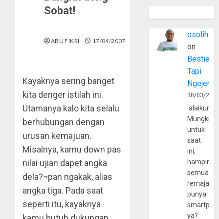
Sobat!
osolihin
ABU FIKRI
17/04/2007
on
Bestie
Tapi
Kayaknya sering banget
Ngejerum
kita denger istilah ini.
30/03/202
Utamanya kalo kita selalu
'alaikumu
Mungkin
berhubungan dengan
untuk
urusan kemajuan.
saat
Misalnya, kamu down pas
ini,
nilai ujian dapet angka
hampir
semua
dela?¬pan ngakak, alias
remaja
angka tiga. Pada saat
punya
seperti itu, kayaknya
smartpho
ya?
kamu butuh dukungan