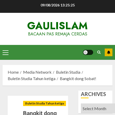
Skip
09/08/2026
13:25:26
to
content
GAULISLAM
BACAAN PAS REMAJA CERDAS
Primary
Menu
Home
Media Network
Buletin Studia
Buletin Studia Tahun ketiga
Bangkit dong Sobat!
ARCHIVES
Buletin Studia Tahun ketiga
Archives
Bangkit dong