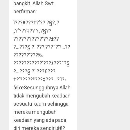
bangkit. Allah Swt.
berfirman:
ï???¥???†?‘?? ?§?„?
„?‘???‡?? ?„?§??
???????????‘???±??
?…???§ ?¨???‚???ˆ?’?…??
?­?????‘???‰
???????????‘???±???ˆ?§
?…???§ ?¨???£???
†?’?????³???‡???…?’ï?›
â€œSesungguhnya Allah
tidak mengubah keadaan
sesuatu kaum sehingga
mereka mengubah
keadaan yang ada pada
diri mereka sendiri.â€?