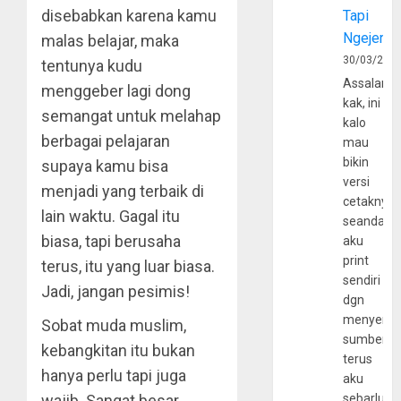
disebabkan karena kamu
Tapi
Ngejerum
malas belajar, maka
30/03/202
tentunya kudu
Assalamu
menggeber lagi dong
kak, ini
semangat untuk melahap
kalo
berbagai pelajaran
mau
bikin
supaya kamu bisa
versi
menjadi yang terbaik di
cetaknya
lain waktu. Gagal itu
seandain
biasa, tapi berusaha
aku
print
terus, itu yang luar biasa.
sendiri
Jadi, jangan pesimis!
dgn
menyerta
Sobat muda muslim,
sumber
kebangkitan itu bukan
terus
hanya perlu tapi juga
aku
wajib. Sangat besar
sebarluas