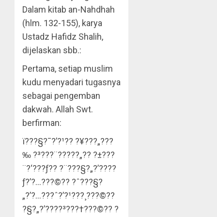
Dalam kitab an-Nahdhah
(hlm. 132-155), karya
Ustadz Hafidz Shalih,
dijelaskan sbb.:
Pertama, setiap muslim
kudu menyadari tugasnya
sebagai pengemban
dakwah. Allah Swt.
berfirman:
ï???§?¯?’?¹?? ?¥???„???
‰ ?³???¨?????„?? ?±???
¨?‘???ƒ?? ?¨???§?„?’?­???
ƒ?’?…???©?? ?ˆ???§?
„?’?…???ˆ?’?¹???¸???©??
?§?„?’?­???³???†???©?? ?