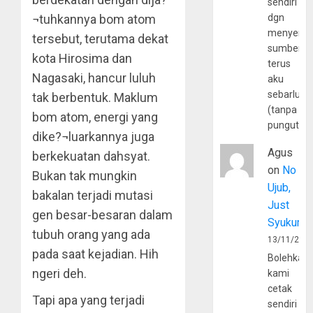
sendiri
¬tuhkannya bom atom
dgn
menyerta
tersebut, terutama dekat
sumber
kota Hirosima dan
terus
Nagasaki, hancur luluh
aku
sebarluas
tak berbentuk. Maklum
(tanpa
bom atom, energi yang
pungutan
dike?¬luarkannya juga
Agus
berkekuatan dahsyat.
on
No
Bukan tak mungkin
Ujub,
bakalan terjadi mutasi
Just
gen besar-besaran dalam
Syukur
tubuh orang yang ada
13/11/202
pada saat kejadian. Hih
Bolehkah
ngeri deh.
kami
cetak
Tapi apa yang terjadi
sendiri