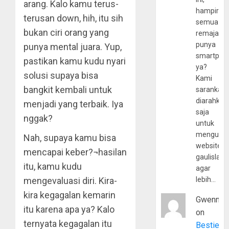
arang. Kalo kamu terus-
hampir
terusan down, hih, itu sih
semua
bukan ciri orang yang
remaja
punya
punya mental juara. Yup,
smartpho
pastikan kamu kudu nyari
ya?
solusi supaya bisa
Kami
bangkit kembali untuk
sarankan,
diarahkan
menjadi yang terbaik. Iya
saja
nggak?
untuk
mengunju
Nah, supaya kamu bisa
website
mencapai keber?¬hasilan
gaulislam
itu, kamu kudu
agar
mengevaluasi diri. Kira-
lebih…
kira kegagalan kemarin
Gwenny
itu karena apa ya? Kalo
on
ternyata kegagalan itu
Bestie