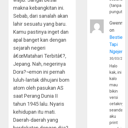
(tanpa
makna kebangkitan ini.
pungutan
Sebab, dari sanalah akan
Gwenny
lahir sesuatu yang baru.
on
Kamu pastinya inget dan
Bestie
apal banget kan dengan
Tapi
sejarah negeri
Ngejerum
â€œMatahari Terbitâ€?,
30/03/202
Jepang. Nah, negerinya
Halo
Dora?¬emon ini pernah
kak, ini
kalo
luluh-lantak dihujani bom
mau
atom oleh pasukan AS
bikin
saat Perang Dunia II
versi
tahun 1945 lalu. Nyaris
cetaknya
seandain
kehidupan itu mati.
aku
Daerah-daerah yang
print
berdekatan dengan dija?