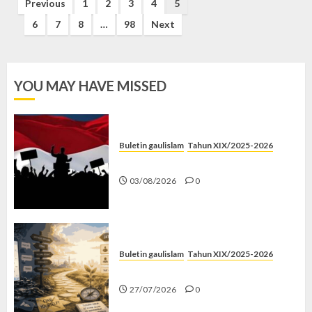
Posts
Previous
1
2
3
4
5
pagination
6
7
8
…
98
Next
YOU MAY HAVE MISSED
Buletin gaulislam
Tahun XIX/2025-2026
Saat Politik Cuma Gimmick
03/08/2026
0
Buletin gaulislam
Tahun XIX/2025-2026
Saatnya Stop “Find Yourself”
27/07/2026
0