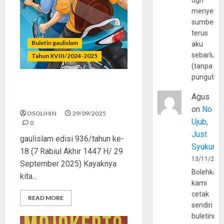
dgn
menyerta
sumber
terus
Buletin gaulislam
aku
sebarluas
Tahun XVIII/2024-2025
(tanpa
pungutan
Remaja Bertakwa Nggak
Agus
Brutal
on
No
OSOLIHIN
29/09/2025
Ujub,
0
Just
gaulislam edisi 936/tahun ke-
Syukur
18 (7 Rabiul Akhir 1447 H/ 29
13/11/202
September 2025) Kayaknya
Bolehkah
kita...
kami
cetak
READ MORE
sendiri
buletinny