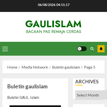
Skip
06/08/2026
04:51:18
to
content
GAULISLAM
BACAAN PAS REMAJA CERDAS
Primary
Menu
Home
Media Network
Buletin gaulislam
Page 5
ARCHIVES
Buletin gaulislam
Archives
Buletin GAUL Islam