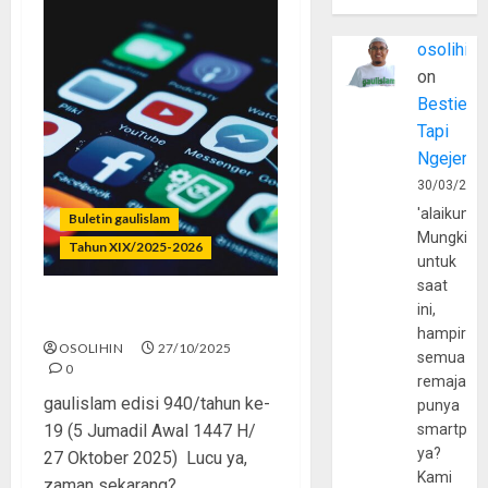
osolihin
on
Bestie
Tapi
Ngejerum
30/03/202
'alaikumu
Buletin gaulislam
Mungkin
Tahun XIX/2025-2026
untuk
saat
ini,
Dunia Terbalik di Layar Kecil
hampir
OSOLIHIN
27/10/2025
semua
0
remaja
gaulislam edisi 940/tahun ke-
punya
19 (5 Jumadil Awal 1447 H/
smartpho
ya?
27 Oktober 2025) Lucu ya,
Kami
zaman sekarang?...