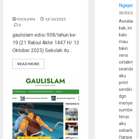
Ngejerum
Tewas di Ruang Kelas
30/03/202
OSOLIHIN
13/10/2025
Assalamu
0
kak, ini
gaulislam edisi 938/tahun ke-
kalo
mau
19 (21 Rabiul Akhir 1447 H/ 13
bikin
Oktober 2025) Sekolah itu...
versi
cetaknya
READ MORE
seandain
aku
print
sendiri
dgn
menyerta
sumber
terus
aku
sebarluas
(tanpa