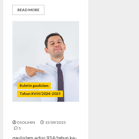
READ MORE
Buletin gaulislam
Tahun XVIII/2024-2025
No Ujub, Just Syukur
OSOLIHIN
15/09/2025
5
gaulislam edisi 934/tahun ke-