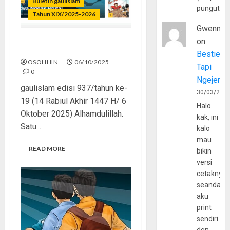
Buletin gaulislam
pungutan
Tahun XIX/2025-2026
Gwenny
on
Awet Muda, Awet Dakwah
Bestie
OSOLIHIN
06/10/2025
Tapi
0
Ngejerum
gaulislam edisi 937/tahun ke-
30/03/202
19 (14 Rabiul Akhir 1447 H/ 6
Halo
Oktober 2025) Alhamdulillah.
kak, ini
Satu...
kalo
mau
READ MORE
bikin
versi
cetaknya
seandain
aku
print
sendiri