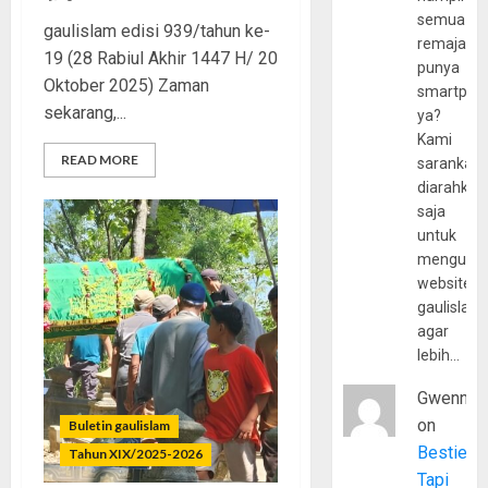
semua
gaulislam edisi 939/tahun ke-
remaja
19 (28 Rabiul Akhir 1447 H/ 20
punya
Oktober 2025) Zaman
smartpho
sekarang,...
ya?
Kami
READ MORE
sarankan,
diarahkan
saja
untuk
mengunju
website
gaulislam
agar
lebih…
Gwenny
on
Buletin gaulislam
Bestie
Tahun XIX/2025-2026
Tapi