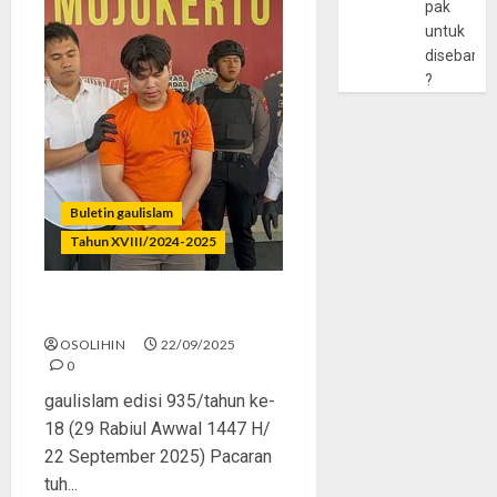
pak
untuk
disebarlu
?
Buletin gaulislam
Tahun XVIII/2024-2025
Dari Sayang Jadi Ngeri
OSOLIHIN
22/09/2025
0
gaulislam edisi 935/tahun ke-
18 (29 Rabiul Awwal 1447 H/
22 September 2025) Pacaran
tuh...