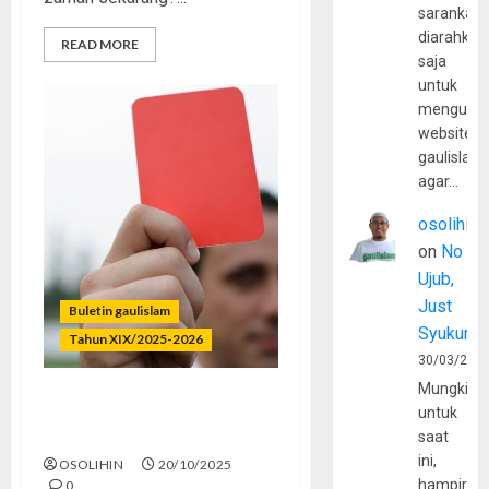
sarankan,
diarahkan
READ MORE
saja
untuk
mengunju
website
gaulislam
agar…
osolihin
on
No
Ujub,
Just
Buletin gaulislam
Syukur
Tahun XIX/2025-2026
30/03/202
Mungkin
Ditegur Baper, Dibiarkan
untuk
Barbar
saat
ini,
OSOLIHIN
20/10/2025
hampir
0