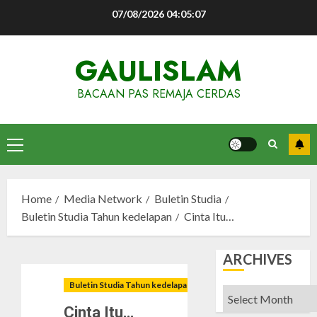
Skip
07/08/2026
04:05:08
to
content
GAULISLAM
BACAAN PAS REMAJA CERDAS
Primary
Menu
Home
Media Network
Buletin Studia
Buletin Studia Tahun kedelapan
Cinta Itu…
ARCHIVES
Buletin Studia Tahun kedelapan
Archives
Cinta Itu…