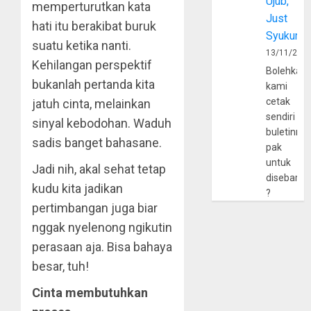
Ujub,
memperturutkan kata
Just
hati itu berakibat buruk
Syukur
suatu ketika nanti.
13/11/202
Kehilangan perspektif
Bolehkah
bukanlah pertanda kita
kami
cetak
jatuh cinta, melainkan
sendiri
sinyal kebodohan. Waduh
buletinny
sadis banget bahasane.
pak
untuk
Jadi nih, akal sehat tetap
disebarlu
kudu kita jadikan
?
pertimbangan juga biar
nggak nyelenong ngikutin
perasaan aja. Bisa bahaya
besar, tuh!
Cinta membutuhkan