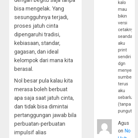
kalo
bisa mengelak. Yang
mau
bikin
sesungguhnya terjadi,
versi
proses jatuh cinta
cetaknya
dipengaruhi tradisi,
seandain
kebiasaan, standar,
aku
print
gagasan, dan ideal
sendiri
kelompok dari mana kita
dgn
berasal.
menyerta
sumber
Nol besar pula kalau kita
terus
merasa boleh berbuat
aku
apa saja saat jatuh cinta,
sebarluas
(tanpa
dan tidak bisa dimintai
pungutan
pertanggungan jawab bila
Agus
perbuatan-perbuatan
on
No
impulsif alias