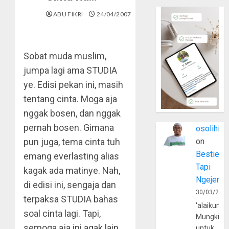
ABU FIKRI
24/04/2007
Sobat muda muslim,
jumpa lagi ama STUDIA
ye. Edisi pekan ini, masih
tentang cinta. Moga aja
nggak bosen, dan nggak
pernah bosen. Gimana
osolihin
pun juga, tema cinta tuh
on
Bestie
emang everlasting alias
Tapi
kagak ada matinye. Nah,
Ngejerum
di edisi ini, sengaja dan
30/03/202
terpaksa STUDIA bahas
'alaikumu
soal cinta lagi. Tapi,
Mungkin
semoga aja ini agak lain.
untuk