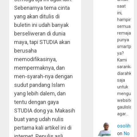
saat
Sebenarnya tema cinta
ini,
yang akan ditulis di
hampir
buletin ini udah banyak
semua
berseliweran di dunia
remaja
punya
maya, tapi STUDIA akan
smartpho
berusaha
ya?
memodifikasinya,
Kami
sarankan,
mempermaknya, dan
diarahkan
men-syarah-nya dengan
saja
sudut pandang Islam
untuk
yang lebih dalem, dan
mengunju
website
tentu dengan gaya
gaulislam
STUDIA dong ya. Makasih
agar…
buat yang udah nulis
osolihin
pertama kali artikel ini di
on
No
internet. Penulis asli