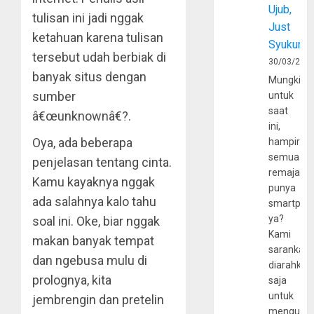
Ujub,
tulisan ini jadi nggak
Just
ketahuan karena tulisan
Syukur
tersebut udah berbiak di
30/03/202
banyak situs dengan
Mungkin
sumber
untuk
saat
â€œunknownâ€?.
ini,
Oya, ada beberapa
hampir
semua
penjelasan tentang cinta.
remaja
Kamu kayaknya nggak
punya
ada salahnya kalo tahu
smartpho
ya?
soal ini. Oke, biar nggak
Kami
makan banyak tempat
sarankan,
dan ngebusa mulu di
diarahkan
prolognya, kita
saja
untuk
jembrengin dan pretelin
mengunju