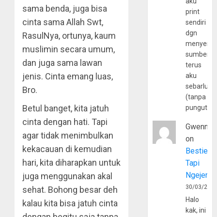
aku
sama benda, juga bisa
print
cinta sama Allah Swt,
sendiri
dgn
RasulNya, ortunya, kaum
menyerta
muslimin secara umum,
sumber
dan juga sama lawan
terus
jenis. Cinta emang luas,
aku
sebarluas
Bro.
(tanpa
Betul banget, kita jatuh
pungutan
cinta dengan hati. Tapi
Gwenny
agar tidak menimbulkan
on
kekacauan di kemudian
Bestie
hari, kita diharapkan untuk
Tapi
Ngejerum
juga menggunakan akal
30/03/202
sehat. Bohong besar deh
Halo
kalau kita bisa jatuh cinta
kak, ini
dengan begitu saja tanpa