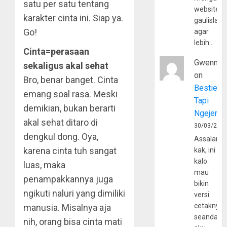
satu per satu tentang
website
karakter cinta ini. Siap ya.
gaulislam
Go!
agar
lebih…
Cinta=perasaan
Gwenny
sekaligus akal sehat
on
Bro, benar banget. Cinta
Bestie
emang soal rasa. Meski
Tapi
demikian, bukan berarti
Ngejerum
akal sehat ditaro di
30/03/202
dengkul dong. Oya,
Assalamu
karena cinta tuh sangat
kak, ini
kalo
luas, maka
mau
penampakkannya juga
bikin
ngikuti naluri yang dimiliki
versi
cetaknya
manusia. Misalnya aja
seandain
nih, orang bisa cinta mati