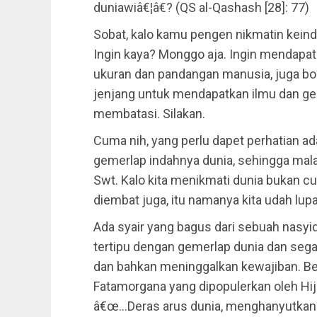
duniawiâ€¦â€? (QS al-Qashash [28]: 77)
Sobat, kalo kamu pengen nikmatin keinda
Ingin kaya? Monggo aja. Ingin mendapat
ukuran dan pandangan manusia, juga bol
jenjang untuk mendapatkan ilmu dan gel
membatasi. Silakan.
Cuma nih, yang perlu dapet perhatian ad
gemerlap indahnya dunia, sehingga malah
Swt. Kalo kita menikmati dunia bukan cu
diembat juga, itu namanya kita udah lupa 
Ada syair yang bagus dari sebuah nasyi
tertipu dengan gemerlap dunia dan sega
dan bahkan meninggalkan kewajiban. Begi
Fatamorgana yang dipopulerkan oleh Hij
â€œ…Deras arus dunia, menghanyutkan 