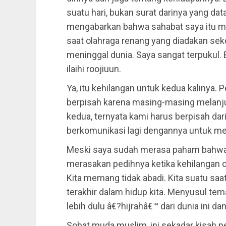
suatu hari, bukan surat darinya yang dat
mengabarkan bahwa sahabat saya itu m
saat olahraga renang yang diadakan sek
meninggal dunia. Saya sangat terpukul. B
ilaihi roojiuun.
Ya, itu kehilangan untuk kedua kalinya.
berpisah karena masing-masing melanju
kedua, ternyata kami harus berpisah dari
berkomunikasi lagi dengannya untuk m
Meski saya sudah merasa paham bahwa ke
merasakan pedihnya ketika kehilangan ora
Kita memang tidak abadi. Kita suatu s
terakhir dalam hidup kita. Menyusul tem
lebih dulu â€?hijrahâ€™ dari dunia ini 
Sobat muda muslim, ini sekadar kisah p