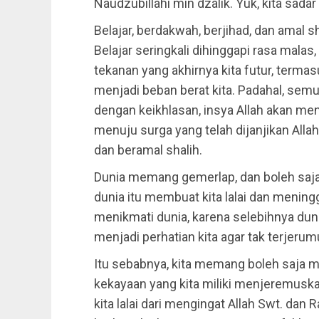
Naudzubillahi min dzalik. Yuk, kita sadar d
Belajar, berdakwah, berjihad, dan amal s
Belajar seringkali dihinggapi rasa mal
tekanan yang akhirnya kita futur, termas
menjadi beban berat kita. Padahal, semua
dengan keikhlasan, insya Allah akan men
menuju surga yang telah dijanjikan Al
dan beramal shalih.
Dunia memang gemerlap, dan boleh saja 
dunia itu membuat kita lalai dan mening
menikmati dunia, karena selebihnya duni
menjadi perhatian kita agar tak terjeru
Itu sebabnya, kita memang boleh saja m
kekayaan yang kita miliki menjeremusk
kita lalai dari mengingat Allah Swt. dan