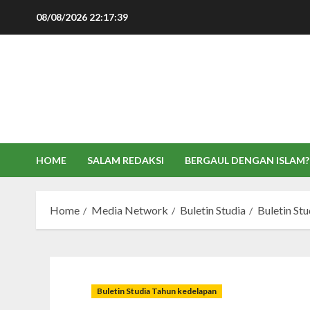
Skip
08/08/2026
22:17:40
to
content
HOME
SALAM REDAKSI
BERGAUL DENGAN ISLAM?
Home
Media Network
Buletin Studia
Buletin St
Buletin Studia Tahun kedelapan