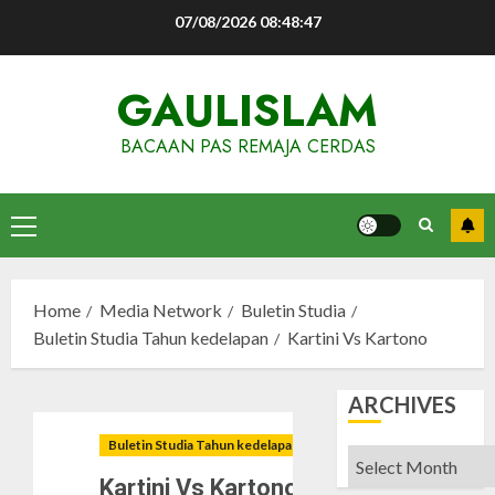
Skip
07/08/2026
08:48:48
to
content
GAULISLAM
BACAAN PAS REMAJA CERDAS
Primary
Menu
Home
Media Network
Buletin Studia
Buletin Studia Tahun kedelapan
Kartini Vs Kartono
ARCHIVES
Buletin Studia Tahun kedelapan
Archives
Kartini Vs Kartono