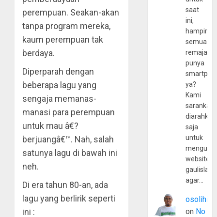
saat
perempuan. Seakan-akan
ini,
tanpa program mereka,
hampir
kaum perempuan tak
semua
berdaya.
remaja
punya
Diperparah dengan
smartpho
beberapa lagu yang
ya?
Kami
sengaja memanas-
sarankan,
manasi para perempuan
diarahkan
untuk mau â€?
saja
untuk
berjuangâ€™. Nah, salah
mengunju
satunya lagu di bawah ini
website
neh.
gaulislam
agar…
Di era tahun 80-an, ada
lagu yang berlirik seperti
osolihin
ini :
on
No