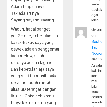
website
Adam tanpa hawa
gaulislam
Tak ada artinya
agar
Sayang sayang sayang
lebih…
Waduh, hapal banget
Gwenny
yah? Hehe, kebetulan aja
on
Bestie
kakak-kakak saya yang
Tapi
cewek adalah penggemar
Ngejerum
lagu melow, salah
30/03/202
satunya adalah lagu ini.
Assalamu
Dan kebetulan aja saya
kak, ini
yang saat itu masih pake
kalo
mau
seragam putih merah
bikin
alias SD teringat dengan
versi
lirik ini. Coba deh kamu
cetaknya
tanya ke mamamu yang
seandain