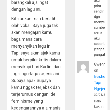
aku
barangkali aja ingat
print
dengan lagu ini.
sendiri
dgn
Kita bukan mau berlatih
menyerta
olah vokal. Saya juga tak
sumber
akan mengajari kamu
terus
aku
bagaimana cara
sebarluas
menyanyikan lagu ini.
(tanpa
Tapi saya akan ajak kamu
pungutan
untuk berpikir kritis dalam
Gwenny
menyikapi hari Kartini dan
on
juga lagu-lagu sejenis ini.
Bestie
Supaya apa? Supaya
Tapi
kamu nggak terjebak dan
Ngejerum
terjerumus dengan ide
30/03/202
feminisme yang
Halo
kak, ini
kedengarannya aja manis