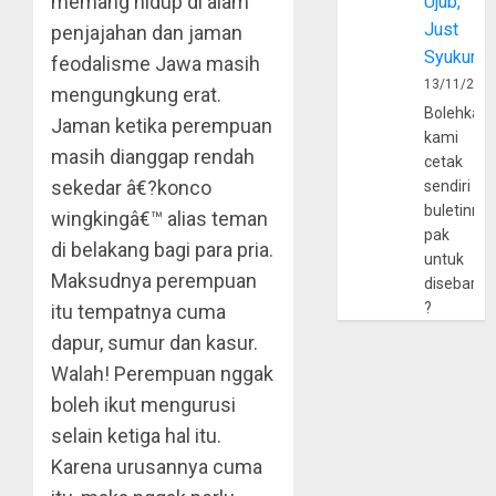
memang hidup di alam
Ujub,
Just
penjajahan dan jaman
Syukur
feodalisme Jawa masih
13/11/202
mengungkung erat.
Bolehkah
Jaman ketika perempuan
kami
masih dianggap rendah
cetak
sekedar â€?konco
sendiri
buletinny
wingkingâ€™ alias teman
pak
di belakang bagi para pria.
untuk
Maksudnya perempuan
disebarlu
?
itu tempatnya cuma
dapur, sumur dan kasur.
Walah! Perempuan nggak
boleh ikut mengurusi
selain ketiga hal itu.
Karena urusannya cuma