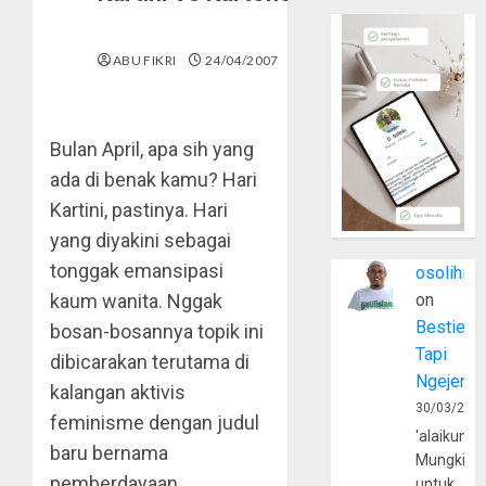
ABU FIKRI
24/04/2007
Bulan April, apa sih yang
ada di benak kamu? Hari
Kartini, pastinya. Hari
yang diyakini sebagai
tonggak emansipasi
osolihin
kaum wanita. Nggak
on
Bestie
bosan-bosannya topik ini
Tapi
dibicarakan terutama di
Ngejerum
kalangan aktivis
30/03/202
feminisme dengan judul
'alaikumu
baru bernama
Mungkin
pemberdayaan
untuk