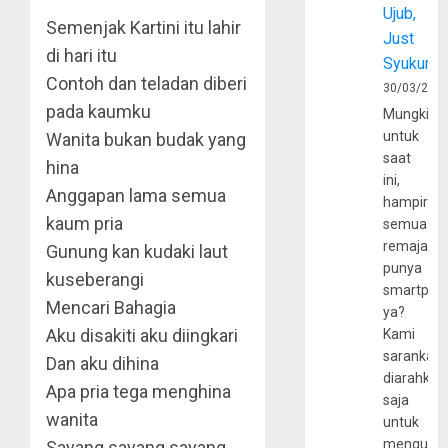
Ujub,
Semenjak Kartini itu lahir
Just
di hari itu
Syukur
Contoh dan teladan diberi
30/03/202
pada kaumku
Mungkin
untuk
Wanita bukan budak yang
saat
hina
ini,
Anggapan lama semua
hampir
kaum pria
semua
remaja
Gunung kan kudaki laut
punya
kuseberangi
smartpho
Mencari Bahagia
ya?
Aku disakiti aku diingkari
Kami
sarankan,
Dan aku dihina
diarahkan
Apa pria tega menghina
saja
wanita
untuk
mengunju
Sayang sayang sayang