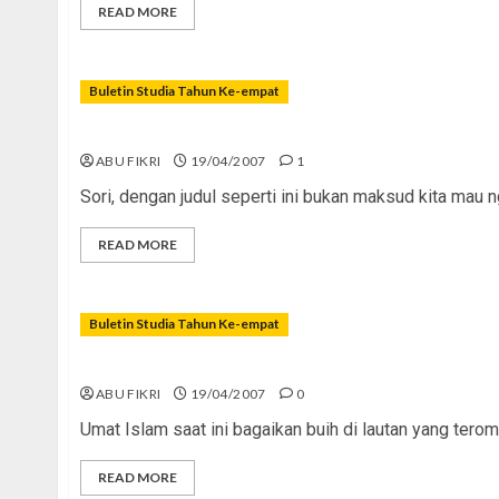
READ MORE
Buletin Studia Tahun Ke-empat
Pacaran? Huahaha… Kuno!
ABU FIKRI
19/04/2007
1
Sori, dengan judul seperti ini bukan maksud kita mau 
READ MORE
Buletin Studia Tahun Ke-empat
Membangunkan Sang ‘Raksasa’
ABU FIKRI
19/04/2007
0
Umat Islam saat ini bagaikan buih di lautan yang ter
READ MORE