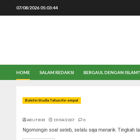
Skip
07/08/2026
05:03:45
to
content
HOME
SALAM REDAKSI
BERGAUL DENGAN ISLAM?
Buletin Studia Tahun Ke-empat
Mengintip Dunia Seleb
ABU FIKRI
19/04/2007
0
Ngomongin soal seleb, selalu saja menarik. Tingkah lak