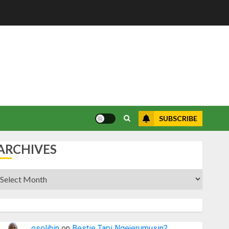
SUBSCRIBE
ARCHIVES
rchives
osolihin
on
Bestie Tapi Ngejerumusin?