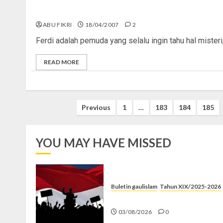
Tahayul Wajib Digusur!
ABU FIKRI
18/04/2007
2
Ferdi adalah pemuda yang selalu ingin tahu hal misteri
READ MORE
Posts
Previous
1
…
183
184
185
pagination
YOU MAY HAVE MISSED
Buletin gaulislam
Tahun XIX/2025-2026
Saat Politik Cuma Gimmick
03/08/2026
0