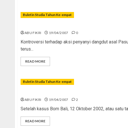
Buletin Studia Tahun Ke-empat
Inul, ‘Sang Fenomena’
ABU FIKRI
19/04/2007
0
Kontroversi terhadap aksi penyanyi dangdut asal Pas
terus...
READ MORE
Buletin Studia Tahun Ke-empat
Remaja Militan, Idaman Umat
ABU FIKRI
19/04/2007
2
Setelah kasus Bom Bali, 12 Oktober 2002, atau satu tah
READ MORE