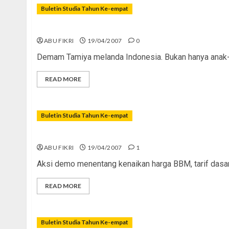
Buletin Studia Tahun Ke-empat
â€œTamiyaâ€ Yang Menggoda
ABU FIKRI
19/04/2007
0
Demam Tamiya melanda Indonesia. Bukan hanya anak-a
READ MORE
Buletin Studia Tahun Ke-empat
Remaja Sadar Politik? Kudu!
ABU FIKRI
19/04/2007
1
Aksi demo menentang kenaikan harga BBM, tarif dasar lis
READ MORE
Buletin Studia Tahun Ke-empat