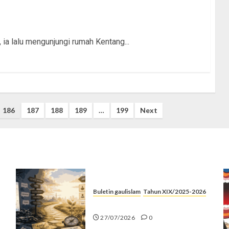
, ia lalu mengunjungi rumah Kentang...
186
187
188
189
…
199
Next
Buletin gaulislam
Tahun XIX/2025-2026
Saatnya Stop “Find Yourself”
27/07/2026
0