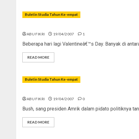
Buletin Studia Tahun Ke-empat
Cinta Yang Ternoda
ABU FIKRI
19/04/2007
1
Beberapa hari lagi Valentineâ€™s Day. Banyak di antara
READ MORE
Buletin Studia Tahun Ke-empat
Jangan Biarkan Irak Terkoyak!
ABU FIKRI
19/04/2007
0
Bush, sang presiden Amrik dalam pidato politiknya tan
READ MORE