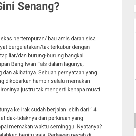
Sini Senang?
bekas pertempuran/ bau amis darah sisa
t bergeletakan/tak terkubur dengan
tap liar/dan burung-burung bangkai
apan Bang Iwan Fals dalam lagunya,
ng dan akibatnya. Sebuah pernyataan yang
ang dikobarkan hampir selalu memakan
 ironinya justru tak mengerti kenapa musti
nya ke Irak sudah berjalan lebih dari 14
tidak-tidaknya dari perkiraan yang
sampai memakan waktu seminggu. Nyatanya?
kalahkan begitu saja. Perlawan pecah di