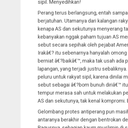
sipil. Menyedihkan!
Perang terus berlangsung, entah sampai 
berjatuhan. Utamanya dari kalangan raky
kenapa AS dan sekutunya menyerang tan
kebanyakan nggak paham tujuan AS menj
sebut secara sepihak oleh pejabat Am
Irakâ€? itu sebenarnya hanyalah omong
berniat â€?baikâ€™, maka tak usah ada p
lapangan, yang terjadi justru sebalik
peluru untuk rakyat sipil, karena dinil
sebut sebagai â€?bom bunuh diriâ€™ itu.
tempur merasa sah untuk melakukan pem
AS dan sekutunya, tak kenal kompromi. 
Gelombang protes antiperang pun masih 
antaranya berakhir dengan bentrokan d
Bagusnya, sebagian kaum muslimin di sek