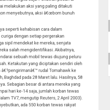
i melakukan aksi yang paling ditakuti
tagon menyebutnya, aksi â€œbom bunuh
ya seperti kehabisan cara dalam
 curiga dengan setiap pergerakan
ga sipil mendekat ke mereka, senjata
eka salah mengidentifikasi. Akibatnya,
ndarai sebuah mobil tewas diujung peluru
ah. Ketakutan yang diciptakan sendiri oleh
h â€?pengirimanâ€™ rudal Tomahawk ke
h, Baghdad pada 28 Maret lalu. Hasilnya, 58
ya. Sebagian besar di antara mereka yang
pai hari ke-14 saja, jumlah korban tewas
Malam TV7, mengutip Reuters, 2 April 2003).
nyebutkan, ada 550 korban tewas rakyat