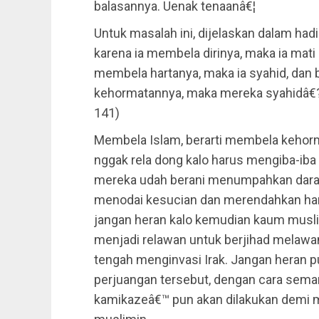
balasannya. Uenak tenaanâ€¦
Untuk masalah ini, dijelaskan dalam had
karena ia membela dirinya, maka ia mati
membela hartanya, maka ia syahid, dan
kehormatannya, maka mereka syahidâ€? (
141)
Membela Islam, berarti membela kehorma
nggak rela dong kalo harus mengiba-iba 
mereka udah berani menumpahkan dara
menodai kesucian dan merendahkan harga
jangan heran kalo kemudian kaum muslim
menjadi relawan untuk berjihad melawa
tengah menginvasi Irak. Jangan heran pula
perjuangan tersebut, dengan cara sema
kamikazeâ€™ pun akan dilakukan demi