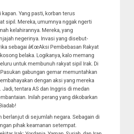
kapan. Yang pasti, korban terus
at sipil. Mereka, umumnya nggak ngerti
ah kelahirannya. Mereka, yang
ajah negerinya. Invasi yang disebut-
erika sebagai â€œAksi Pembebasan Rakyat
 kosong belaka. Logikanya, kalo memang
eluru untuk membunuh rakyat sipil Irak. Di
nya. Pasukan gabungan gemar memuntahkan
ai membahayakan dengan aksi yang mereka
 Jadi, tentara AS dan Inggris di medan
bantaian. Inilah perang yang dikobarkan
Biadab!
berlanjut di sejumlah negara. Sebagain di
engan pihak keamanan setempat.
itar Irak; Yordania, Yaman, Suriah, dan Iran