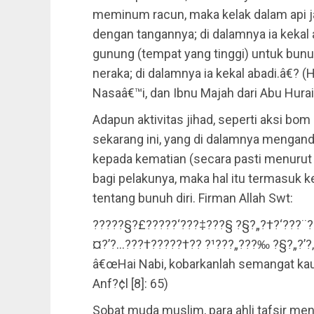
meminum racun, maka kelak dalam api 
dengan tangannya; di dalamnya ia kekal 
gunung (tempat yang tinggi) untuk bunuh 
neraka; di dalamnya ia kekal abadi.â€? (
Nasaâ€™i, dan Ibnu Majah dari Abu Huraira
Adapun aktivitas jihad, seperti aksi bom 
sekarang ini, yang di dalamnya mengan
kepada kematian (secara pasti menurut 
bagi pelakunya, maka hal itu termasuk k
tentang bunuh diri. Firman Allah Swt:
?????§?£?????‘???‡???§ ?§?„?†?‘???¨??
¤?’?…???†?????†?? ?¹???„???‰ ?§?„?’?
â€œHai Nabi, kobarkanlah semangat ka
Anf?¢l [8]: 65)
Sobat muda muslim, para ahli tafsir m