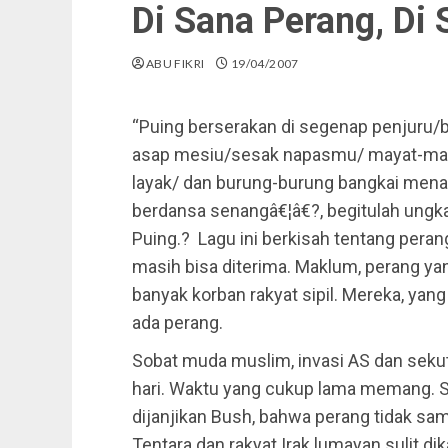
Di Sana Perang, Di 
ABU FIKRI
19/04/2007
“Puing berserakan di segenap penjuru/
asap mesiu/sesak napasmu/ mayat-maya
layak/ dan burung-burung bangkai mena
berdansa senangâ€¦â€?, begitulah ungk
Puing.? Lagu ini berkisah tentang pera
masih bisa diterima. Maklum, perang y
banyak korban rakyat sipil. Mereka, yang
ada perang.
Sobat muda muslim, invasi AS dan sekutu
hari. Waktu yang cukup lama memang. Se
dijanjikan Bush, bahwa perang tidak 
Tentara dan rakyat Irak lumayan sulit di