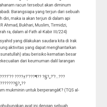
jahanam racun tersebut akan diminum
abadi. Barangsiapa yang terjun dari sebuah
diri, maka ia akan terjun di dalam api
HR Ahmad, Bukhari, Muslim, Tirmidzi,
h ra, dalam al-Fath al-Kabir III/224)
syahid yang dilakukan saudara kita di Irak
dung aktivitas yang dapat menghantarkan
sunatullah) atau berisiko kematian besar
ekecualian dari keumuman dalil larangan
???‘?? ?­???±?‘???¶?? ?§?„?’?…???
‚???????§?„??
um mukminin untuk berperangâ€? (TQS al-
enghubungkan ayat ini dengan sebuah