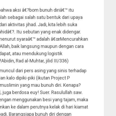
ahwa aksi â€?bom bunuh diriâ€™ itu
alah sebagai salah satu bentuk dari upaya
ri aktivitas jihad. Jadi, kita lebih suka
dâ€?. Itu sebutan yang enak didengar.
ri menurut syaraâ€™ adalah â€œMencurahkan
 Allah, baik langsung maupun dengan cara
apat, atau mendukung logistik
Abidin, Rad al-Muhtar, jilid III/336)
uncul dari pers asing yang sinis terhadap
n kalo dipiki-piki (ikutan Project P
m muslimin yang mau bunuh diri. Kenapa?
l, juga berdosa euy! Suer. Rasulullah saw.
dengan menggunakan besi yang tajam, maka
mkan ke dalam perutnya kelak di hari kiamat
badi. Barangsiapa bunuh diri dengan