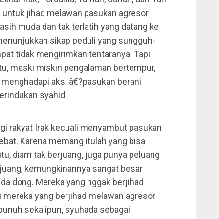
 untuk jihad melawan pasukan agresor
sih muda dan tak terlatih yang datang ke
 menunjukkan sikap peduli yang sungguh-
at tidak mengirimkan tentaranya. Tapi
itu, meski miskin pengalaman bertempur,
l menghadapi aksi â€?pasukan berani
erindukan syahid.
agi rakyat Irak kecuali menyambut pasukan
bat. Karena memang itulah yang bisa
gitu, diam tak berjuang, juga punya peluang
berjuang, kemungkinannya sangat besar
beda dong. Mereka yang nggak berjihad
agi mereka yang berjihad melawan agresor
Terbunuh sekalipun, syuhada sebagai