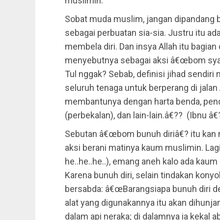
muslimin.
Sobat muda muslim, jangan dipandang b
sebagai perbuatan sia-sia. Justru itu ad
membela diri. Dan insya Allah itu bagian da
menyebutnya sebagai aksi â€œbom syahi
Tul nggak? Sebab, definisi jihad sendi
seluruh tenaga untuk berperang di jalan
membantunya dengan harta benda, pend
(perbekalan), dan lain-lain.â€?? (Ibnu â€?
Sebutan â€œbom bunuh diriâ€? itu kan m
aksi berani matinya kaum muslimin. Lagia
he..he..he..), emang aneh kalo ada kau
Karena bunuh diri, selain tindakan konyo
bersabda: â€œBarangsiapa bunuh diri 
alat yang digunakannya itu akan dihunja
dalam api neraka; di dalamnya ia kekal a