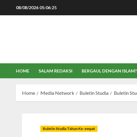
Skip
08/08/2026
05:06:25
to
content
HOME
SALAM REDAKSI
BERGAUL DENGAN ISLAM?
Home
Media Network
Buletin Studia
Buletin St
Buletin Studia Tahun Ke-empat