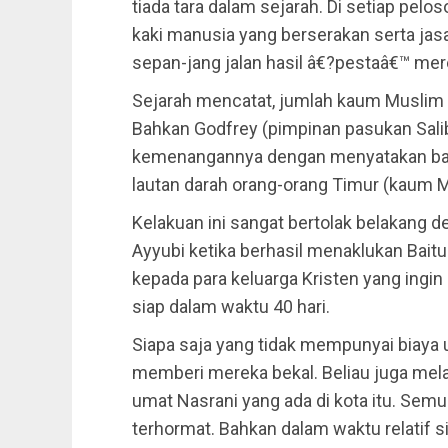
tiada tara dalam sejarah. Di setiap pelos
kaki manusia yang berserakan serta ja
sepan-jang jalan hasil â€?pestaâ€™ me
Sejarah mencatat, jumlah kaum Muslim y
Bahkan Godfrey (pimpinan pasukan Salib
kemenangannya dengan menyatakan ba
lautan darah orang-orang Timur (kaum M
Kelakuan ini sangat bertolak belakang d
Ayyubi ketika berhasil menaklukan Bai
kepada para keluarga Kristen yang ingin 
siap dalam waktu 40 hari.
Siapa saja yang tidak mempunyai biaya 
memberi mereka bekal. Beliau juga mel
umat Nasrani yang ada di kota itu. Sem
terhormat. Bahkan dalam waktu relatif 