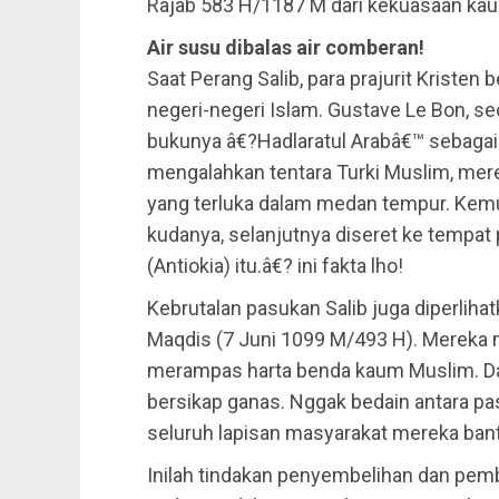
Rajab 583 H/1187 M dari kekuasaan kau
Air susu dibalas air comberan!
Saat Perang Salib, para prajurit Kristen 
negeri-negeri Islam. Gustave Le Bon, seo
bukunya â€?Hadlaratul Arabâ€™ sebagai b
mengalahkan tentara Turki Muslim, mer
yang terluka dalam medan tempur. Kemu
kudanya, selanjutnya diseret ke tempat
(Antiokia) itu.â€? ini fakta lho!
Kebrutalan pasukan Salib juga diperlih
Maqdis (7 Juni 1099 M/493 H). Mereka
merampas harta benda kaum Muslim. D
bersikap ganas. Nggak bedain antara pas
seluruh lapisan masyarakat mereka bant
Inilah tindakan penyembelihan dan pem