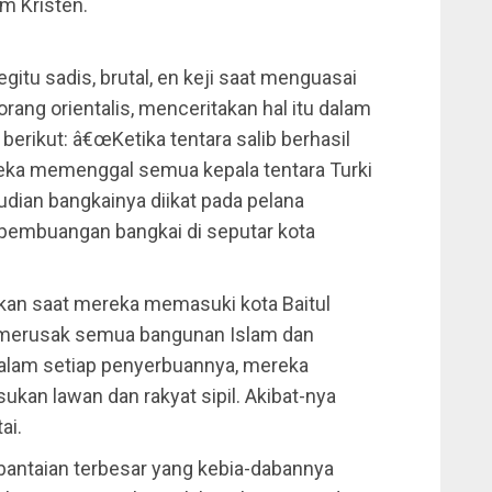
m Kristen.
begitu sadis, brutal, en keji saat menguasai
rang orientalis, menceritakan hal itu dalam
erikut: â€œKetika tentara salib berhasil
eka memenggal semua kepala tentara Turki
dian bangkainya diikat pada pelana
 pembuangan bangkai di seputar kota
atkan saat mereka memasuki kota Baitul
 merusak semua bangunan Islam dan
alam setiap penyerbuannya, mereka
ukan lawan dan rakyat sipil. Akibat-nya
ai.
bantaian terbesar yang kebia-dabannya