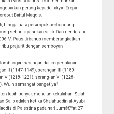
abkan Paus Urbanus II memerintahkan
gobarkan perang kepada rakyat Eropa
ebut Baitul Maqdis.
wati, hingga para perampok berbondong-
bung sebagai pasukan salib. Dan genderang
 1096 M, Paus Urbanus memberangkatkan
0 ribu prajurit dengan semboyan
gelombangan serangan dalam perjalanan
an II (1147-1149), serangan III (1189-
an V (1218-1221), serang-an VI (1228-
4). Wuih semangat banget ya?
-ten lebih banyak menelan kekalahan. Salah
an Salib adalah ketika Shalahuddin al-Ayubi
aqdis di Palestina pada hari Jumâ€™at 27