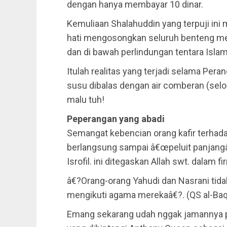
dengan hanya membayar 10 dinar.
Kemuliaan Shalahuddin yang terpuji ini
hati mengosongkan seluruh benteng me
dan di bawah perlindungan tentara Islam
Itulah realitas yang terjadi selama Peran
susu dibalas dengan air comberan (selo
malu tuh!
Peperangan yang abadi
Semangat kebencian orang kafir terhad
berlangsung sampai â€œpeluit panjangâ€
Isrofil. ini ditegaskan Allah swt. dalam f
â€?Orang-orang Yahudi dan Nasrani tida
mengikuti agama merekaâ€?. (QS al-Baqa
Emang sekarang udah nggak jamannya pe