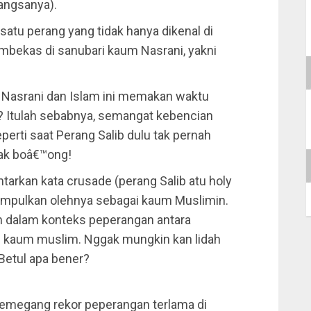
bangsanya).
satu perang yang tidak hanya dikenal di
embekas di sanubari kaum Nasrani, yakni
t Nasrani dan Islam ini memakan waktu
? Itulah sebabnya, semangat kebencian
erti saat Perang Salib dulu tak pernah
agak boâ€™ong!
tarkan kata crusade (perang Salib atu holy
impulkan olehnya sebagai kaum Muslimin.
an dalam konteks peperangan antara
n kaum muslim. Nggak mungkin kan lidah
 Betul apa bener?
emegang rekor peperangan terlama di