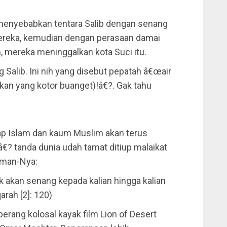
 menyebabkan tentara Salib dengan senang
reka, kemudian dengan perasaan damai
, mereka meninggalkan kota Suci itu.
g Salib. Ini nih yang disebut pepatah â€œair
kan yang kotor buanget)!â€?. Gak tahu
ap Islam dan kaum Muslim akan terus
? tanda dunia udah tamat ditiup malaikat
irman-Nya:
k akan senang kepada kalian hingga kalian
rah [2]: 120)
rang kolosal kayak film Lion of Desert