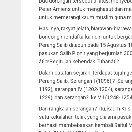
Dua dorongan tersebut di atas, menyeb
Peter Amiens untuk menghasut dan men
untuk memerangi kaum muslim guna mer
Hasilnya, rakyat jelata, biarawan-biara
bondong mendaftarkan diri untuk berga
Perang Salib ditabuh pada 15 Agustus
pasukan Salib Pionir yang berjumlah 30
â€œBegitulah kehendak Tuhanâ€?.
Dalam catatan sejarah, terdapat tujuh 
Perang Salib. Serangan I (1096),? Serang
1192), serangan IV (1202-1204), serang
1229), dan serangan? ke VII (1248-125
Dari rangkaian serangan? itu, kaum Kris
satu kekalahan telak yang dialami pasuk
berhasil membebaskan kembali Baitul M