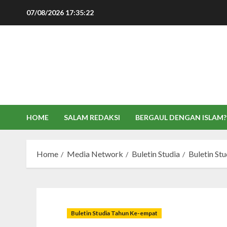
Skip
07/08/2026
17:35:23
to
content
HOME
SALAM REDAKSI
BERGAUL DENGAN ISLAM?
Home
Media Network
Buletin Studia
Buletin St
Buletin Studia Tahun Ke-empat