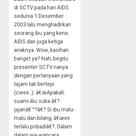
di SCTV pada hari AIDS
sedunia 1 Desember
2003 lalu menghadirkan
seorang ibu yang kena
AIDS dan juga ketiga
anaknya. Wow, kasihan
banget ya? Nah, begitu
presenter SCTV nanya
dengan pertanyaan yang
tajam tak bertepi
(cieee..): â€œApakah
suami ibu suka â€?
jajanâ€™?â€? Si ibu malu-
malu dan bilang, â€œini
terlalu pribadiâ€?. Dalam
dalam wa-wancara