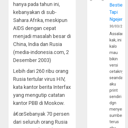
hanya pada tahun ini,
Bestie
kebanyakan di sub-
Tapi
Ngejerum
Sahara Afrika, meskipun
30/03/202
AIDS dengan cepat
Assalamu
menjadi masalah besar di
kak, ini
China, India dan Rusia
kalo
(media-indonesia.com, 2
mau
bikin
Desember 2003)
versi
Lebih dari 260 ribu orang
cetaknya
seandain
Rusia tertular virus HIV,
aku
kata kantor berita Interfax
print
yang mengutip catatan
sendiri
kantor PBB di Moskow.
dgn
menyerta
â€œSebanyak 70 persen
sumber
dari seluruh orang Rusia
terus