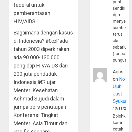
print
federal untuk
sendiri
pemberantasan
dgn
HIV/AIDS.
menyerta
sumber
Bagaimana dengan kasus
terus
di Indonesia? â€œPada
aku
sebarluas
tahun 2003 diperkirakan
(tanpa
ada 90.000-130.000
pungutan
pengidap HIV/AIDS dari
Agus
200 juta penduduk
on
No
Indonesia,â€? ujar
Ujub,
Menteri Kesehatan
Just
Achmad Sujudi dalam
Syukur
jumpa pers penutupan
13/11/202
Konferensi Tingkat
Bolehkah
Menteri Asia Timur dan
kami
cetak
Pasifik Keenam