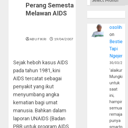
Perang Semesta
Melawan AIDS
osolihin
on
ABU FIKRI
19/04/2007
Bestie
Tapi
Ngejerum
Sejak heboh kasus AIDS
30/03/202
pada tahun 1981, kini
'alaikumu
Mungkin
AIDS tercatat sebagai
untuk
penyakit yang ikut
saat
menyumbang angka
ini,
kematian bagi umat
hampir
semua
manusia. Bahkan dalam
remaja
laporan UNAIDS (Badan
punya
PBB untuk program AIDS
smartpho