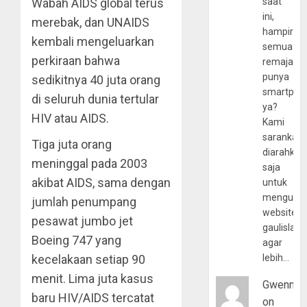
Wabah AIDS global terus
saat
ini,
merebak, dan UNAIDS
hampir
kembali mengeluarkan
semua
perkiraan bahwa
remaja
punya
sedikitnya 40 juta orang
smartpho
di seluruh dunia tertular
ya?
HIV atau AIDS.
Kami
sarankan,
Tiga juta orang
diarahkan
meninggal pada 2003
saja
akibat AIDS, sama dengan
untuk
mengunju
jumlah penumpang
website
pesawat jumbo jet
gaulislam
Boeing 747 yang
agar
kecelakaan setiap 90
lebih…
menit. Lima juta kasus
Gwenny
baru HIV/AIDS tercatat
on