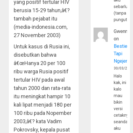
aku
yang positif tertular HIV
sebarluas
berusia 15-29 tahun,â€?
(tanpa
tambah pejabat itu
pungutan
(media-indonesia.com,
Gwenny
27 November 2003)
on
Untuk kasus di Rusia ini,
Bestie
Tapi
disebutkan bahwa
Ngejerum
â€œHanya 20 per 100
30/03/202
ribu warga Rusia positif
Halo
tertular HIV pada awal
kak, ini
tahun 2000 dan rata-rata
kalo
itu meningkat hampir 10
mau
bikin
kali lipat menjadi 180 per
versi
100 ribu pada Nopember
cetaknya
2003,â€? kata Vadim
seandain
aku
Pokrovsky, kepala pusat