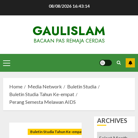
Skip
08/08/2026
16:43:15
to
content
GAULISLAM
BACAAN PAS REMAJA CERDAS
Primary
Menu
Home
Media Network
Buletin Studia
Buletin Studia Tahun Ke-empat
Perang Semesta Melawan AIDS
ARCHIVES
Buletin Studia Tahun Ke-empat
Archives