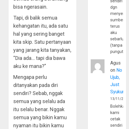
sendiri
bisa ngerasain.
dgn
menyerta
Tapi, di balik semua
sumber
kehangatan itu, ada satu
terus
aku
hal yang sering banget
sebarluas
kita skip. Satu pertanyaan
(tanpa
yang jarang kita tanyakan,
pungutan
“Dia ada… tapi dia bawa
Agus
aku ke mana?”
on
No
Mengapa perlu
Ujub,
Just
ditanyakan pada diri
Syukur
sendiri? Sebab, nggak
13/11/202
semua yang selalu ada
Bolehkah
itu selalu benar. Nggak
kami
semua yang bikin kamu
cetak
nyaman itu bikin kamu
sendiri