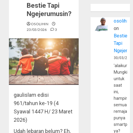
Bestie Tapi
Ngejerumusin?
osolihin
OSOLIHIN
on
23/03/2026
3
Bestie
Tapi
Ngejerum
30/03/202
'alaikumu
Mungkin
untuk
saat
ini,
gaulislam
edisi
hampir
961/tahun ke-19 (4
semua
Syawal 1447 H/ 23 Maret
remaja
punya
2026)
smartpho
Udah lebaran belum? Eh,
ya?