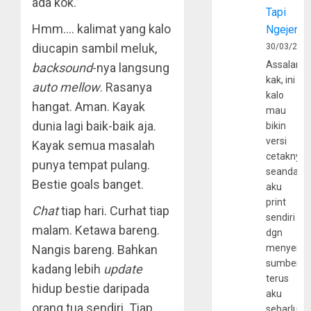
ada kok.”
Tapi
Hmm…. kalimat yang kalo
Ngejerum
diucapin sambil meluk,
30/03/202
Assalamu
backsound
-nya langsung
kak, ini
auto mellow
. Rasanya
kalo
hangat. Aman. Kayak
mau
dunia lagi baik-baik aja.
bikin
versi
Kayak semua masalah
cetaknya
punya tempat pulang.
seandain
Bestie goals banget.
aku
print
Chat
tiap hari. Curhat tiap
sendiri
malam. Ketawa bareng.
dgn
Nangis bareng. Bahkan
menyerta
sumber
kadang lebih
update
terus
hidup bestie daripada
aku
orang tua sendiri. Tiap
sebarluas