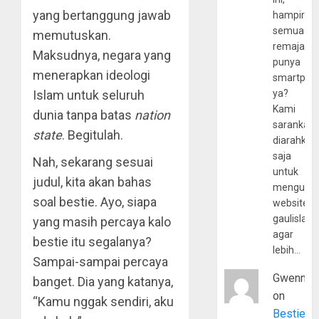
yang bertanggung jawab
hampir
semua
memutuskan.
remaja
Maksudnya, negara yang
punya
menerapkan ideologi
smartpho
Islam untuk seluruh
ya?
Kami
dunia tanpa batas
nation
sarankan,
state
. Begitulah.
diarahkan
saja
Nah, sekarang sesuai
untuk
judul, kita akan bahas
mengunju
soal bestie. Ayo, siapa
website
gaulislam
yang masih percaya kalo
agar
bestie itu segalanya?
lebih…
Sampai-sampai percaya
Gwenny
banget. Dia yang katanya,
on
“Kamu nggak sendiri, aku
Bestie