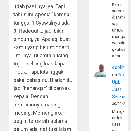
Kami
udah pastinya, ya. Tapi
sarankan,
tahun ini ‘spesial’ karena
diarahkan
tanggal 1 Syawalnya ada
saja
3. Hadeuuh… jadi bikin
untuk
mengunju
bingung, ya. Apalagi buat
website
kamu yang belum ngerti
gaulislam
ilmunya. Dijamin pusing
agar…
tujuh keliling luas kapal
osolihin
induk. Tapi, kita nggak
on
No
bakal bahas itu. Biarlah itu
Ujub,
jadi ‘kenangan’ di banyak
Just
kepala. Dengan
Syukur
penilaiannya masing-
30/03/202
Mungkin
masing. Memang akan
untuk
begini terus sih selama
saat
belum ada institusi Islam
ini,