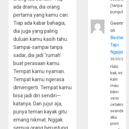
(tanpa
ada drama, dia orang
pungutan
pertama yang kamu cari.
Tiap ada kabar bahagia,
Gwenny
on
dia juga yang paling
Bestie
duluan kamu kasih tahu.
Tapi
Sampai-sampai tanpa
Ngejerum
sadar, dia jadi ‘rumah’
30/03/202
buat perasaan kamu.
Halo
Tempat kamu nyaman.
kak, ini
Tempat kamu ngerasa
kalo
mau
dimengerti. Tempat kamu
bikin
bisa jadi diri sendiri—
versi
katanya. Dan jujur aja,
cetaknya
punya teman kayak gitu
seandain
aku
emang nikmat. Nggak
print
semua orang beruntung