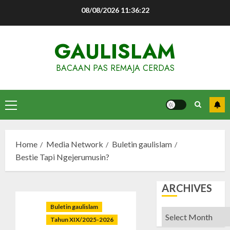
Skip
08/08/2026
11:36:23
to
content
GAULISLAM
BACAAN PAS REMAJA CERDAS
Primary
Menu
Home
Media Network
Buletin gaulislam
Bestie Tapi Ngejerumusin?
ARCHIVES
Buletin gaulislam
Archives
Tahun XIX/2025-2026