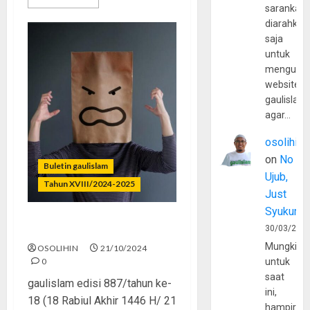
sarankan,
diarahkan
saja
untuk
mengunju
website
gaulislam
agar…
osolihin
on
No
Buletin gaulislam
Ujub,
Tahun XVIII/2024-2025
Just
Syukur
Jaga Mulut, Jaga Martabat
30/03/202
Mungkin
OSOLIHIN
21/10/2024
0
untuk
saat
gaulislam edisi 887/tahun ke-
ini,
18 (18 Rabiul Akhir 1446 H/ 21
hampir