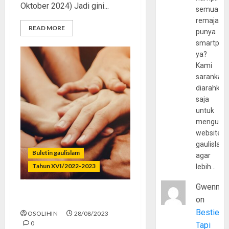
Oktober 2024) Jadi gini...
semua
remaja
READ MORE
punya
smartpho
ya?
Kami
sarankan,
diarahkan
saja
untuk
mengunju
website
gaulislam
Buletin gaulislam
agar
Tahun XVI/2022-2023
lebih…
Gwenny
on
Nguatin, Jangan Nyiutin!
Bestie
OSOLIHIN
28/08/2023
0
Tapi