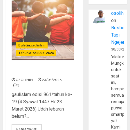
osolihin
on
Bestie
Tapi
Ngejerum
Buletin gaulislam
30/03/202
Tahun XIX/2025-2026
'alaikumu
Mungkin
untuk
Bestie Tapi Ngejerumusin?
saat
OSOLIHIN
23/03/2026
ini,
3
hampir
gaulislam edisi 961/tahun ke-
semua
19 (4 Syawal 1447 H/ 23
remaja
punya
Maret 2026) Udah lebaran
smartpho
belum?...
ya?
Kami
READ MORE