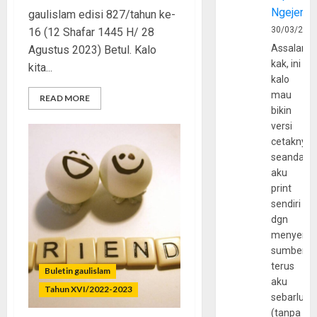
Ngejerum
gaulislam edisi 827/tahun ke-
30/03/202
16 (12 Shafar 1445 H/ 28
Assalamu
Agustus 2023) Betul. Kalo
kak, ini
kita...
kalo
mau
READ MORE
bikin
versi
cetaknya
seandain
aku
print
sendiri
dgn
menyerta
sumber
terus
Buletin gaulislam
aku
Tahun XVI/2022-2023
sebarluas
(tanpa