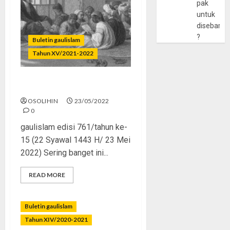
pak
untuk
disebarlu
?
Buletin gaulislam
Tahun XV/2021-2022
Adab dan Ilmu
OSOLIHIN
23/05/2022
0
gaulislam edisi 761/tahun ke-
15 (22 Syawal 1443 H/ 23 Mei
2022) Sering banget ini...
READ MORE
Buletin gaulislam
Tahun XIV/2020-2021