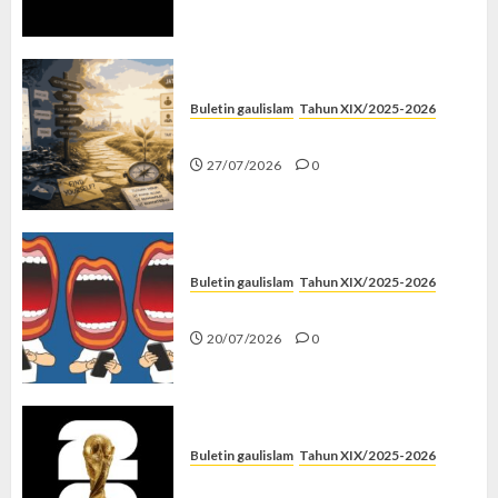
Buletin gaulislam
Tahun XIX/2025-2026
Saatnya Stop “Find Yourself”
27/07/2026
0
Buletin gaulislam
Tahun XIX/2025-2026
Kenapa Harus Ghibah?
20/07/2026
0
Buletin gaulislam
Tahun XIX/2025-2026
Piala Dunia dan Jari Netizen