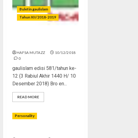
Buletin gaulislam
Tahun XII/2018-2019
Teman Sejati Tak Tinggi
Hati
HAFSA MUTAZZ
10/12/2018
0
gaulislam edisi 581/tahun ke-
12 (3 Rabiul Akhir 1440 H/ 10
Desember 2018) Bro en...
READ MORE
Personality
Teman Sebagai Aset