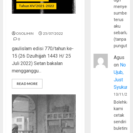
dgn
Tahun XV/2021-2022
menyerta
sumber
terus
Awas Jebakan Setan!
aku
sebarluas
OSOLIHIN
25/07/2022
0
(tanpa
pungutan
gaulislam edisi 770/tahun ke-
15 (26 Dzulhijjah 1443 H/ 25
Agus
Juli 2022) Setan bakalan
on
No
mengganggu...
Ujub,
Just
READ MORE
Syukur
13/11/202
Bolehkah
kami
cetak
sendiri
buletinny