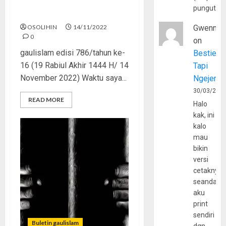
pungutan
Jangan Tinggalkan Teman
OSOLIHIN
14/11/2022
Gwenny
0
on
gaulislam edisi 786/tahun ke-
Bestie
16 (19 Rabiul Akhir 1444 H/ 14
Tapi
November 2022) Waktu saya...
Ngejerum
30/03/202
READ MORE
Halo
kak, ini
kalo
mau
bikin
versi
cetaknya
seandain
aku
print
sendiri
Buletin gaulislam