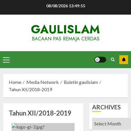
Skip
08/08/2026
13:49:56
to
content
GAULISLAM
BACAAN PAS REMAJA CERDAS
Primary
Menu
Home
Media Network
Buletin gaulislam
Tahun XII/2018-2019
ARCHIVES
Tahun XII/2018-2019
Archives