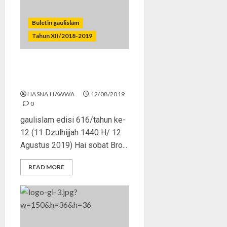
Buletin gaulislam
Tahun XII/2018-2019
Ane yang Dingin, Ente Kok
Panas?
HASNA HAWWA
12/08/2019
0
gaulislam edisi 616/tahun ke-
12 (11 Dzulhijjah 1440 H/ 12
Agustus 2019) Hai sobat Bro...
READ MORE