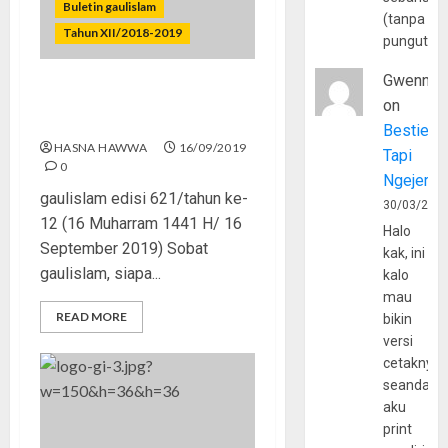
Buletin gaulislam
(tanpa
Tahun XII/2018-2019
pungutan
Gwenny
Pacaran So Sweet,
on
Pernikahan Pahit?
Bestie
HASNA HAWWA
16/09/2019
Tapi
0
Ngejerum
gaulislam edisi 621/tahun ke-
30/03/202
12 (16 Muharram 1441 H/ 16
Halo
September 2019) Sobat
kak, ini
gaulislam, siapa...
kalo
mau
READ MORE
bikin
versi
cetaknya
seandain
aku
print