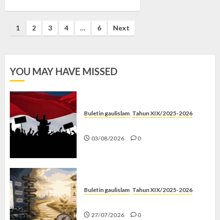
Posts
1
2
3
4
…
6
Next
pagination
YOU MAY HAVE MISSED
Buletin gaulislam
Tahun XIX/2025-2026
Saat Politik Cuma Gimmick
03/08/2026
0
Buletin gaulislam
Tahun XIX/2025-2026
Saatnya Stop “Find Yourself”
27/07/2026
0