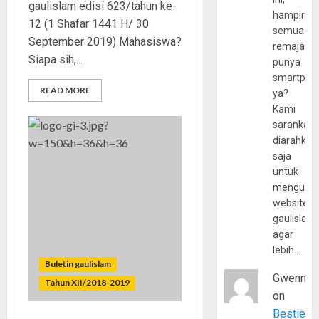
gaulislam edisi 623/tahun ke-
hampir
12 (1 Shafar 1441 H/ 30
semua
September 2019) Mahasiswa?
remaja
Siapa sih,...
punya
smartpho
READ MORE
ya?
Kami
sarankan,
diarahkan
saja
untuk
mengunju
website
gaulislam
agar
lebih…
Buletin gaulislam
Gwenny
Tahun XII/2018-2019
on
Bestie