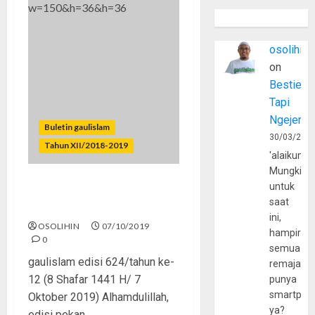
osolihin
on
Bestie
Tapi
Ngejerum
Buletin gaulislam
30/03/202
Tahun XII/2018-2019
'alaikumu
Mungkin
untuk
Bersyukurlah Jika Bisa
saat
Ikhlas
ini,
OSOLIHIN
07/10/2019
hampir
0
semua
gaulislam edisi 624/tahun ke-
remaja
12 (8 Shafar 1441 H/ 7
punya
smartpho
Oktober 2019) Alhamdulillah,
ya?
edisi pekan...