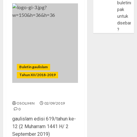
buletinny
pak
untuk
disebarlu
?
Buletin gaulislam
Tahun XII/2018-2019
Hijrah Itu Indah
OSOLIHIN
02/09/2019
0
gaulislam edisi 619/tahun ke-
12 (2 Muharram 1441 H/ 2
September 2019)