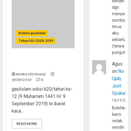
sendiri
dgn
menyerta
sumber
terus
Buletin gaulislam
aku
sebarluas
Tahun XII/2018-2019
(tanpa
pungutan
Lembut Hatinya, Tegas
Agus
Karakternya
on
No
AMIRA MEHNAAZ
Ujub,
09/09/2019
0
Just
gaulislam edisi 620/tahun ke-
Syukur
12 (9 Muharram 1441 H/ 9
13/11/202
September 2019) Ia ibarat
Bolehkah
kaca...
kami
cetak
READ MORE
sendiri