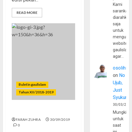
Kami
sarankan,
READ MORE
diarahkan
saja
untuk
mengunju
website
gaulislam
agar…
osolihin
on
No
Ujub,
Buletin gaulislam
Just
Tahun XII/2018-2019
Syukur
30/03/202
Mahasiswa Pejuang Islam
Mungkin
untuk
FARAH ZUHRA
30/09/2019
0
saat
ini,