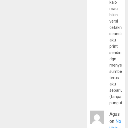
kalo
mau
bikin
versi
cetaknya
seandain
aku
print
sendiri
dgn
menyerta
sumber
terus
aku
sebarluas
(tanpa
pungutan
Agus
on
No