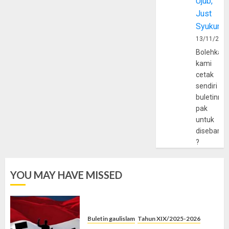
Ujub,
Just
Syukur
13/11/202
Bolehkah
kami
cetak
sendiri
buletinny
pak
untuk
disebarlu
?
YOU MAY HAVE MISSED
Buletin gaulislam
Tahun XIX/2025-2026