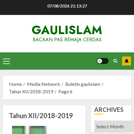
Skip
07/08/2026
21:13:27
to
content
GAULISLAM
BACAAN PAS REMAJA CERDAS
Primary
Menu
Home
Media Network
Buletin gaulislam
Tahun XII/2018-2019
Page 6
ARCHIVES
Tahun XII/2018-2019
Archives