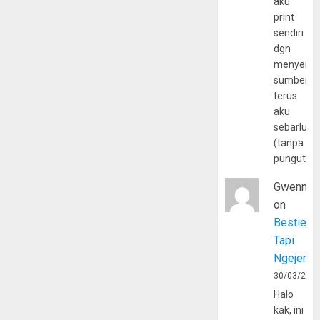
aku
print
sendiri
dgn
menyerta
sumber
terus
aku
sebarluas
(tanpa
pungutan
Gwenny
on
Bestie
Tapi
Ngejerum
30/03/202
Halo
kak, ini