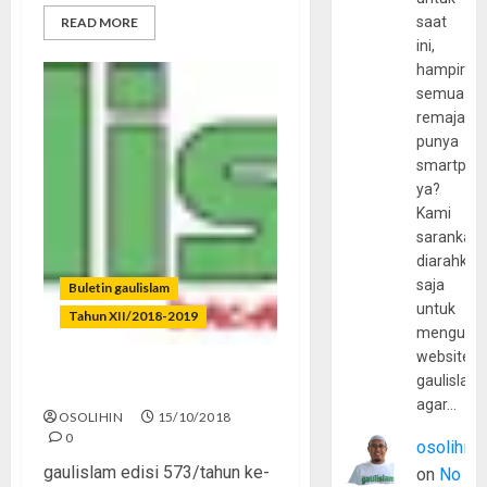
saat
READ MORE
ini,
hampir
semua
remaja
punya
smartpho
ya?
Kami
sarankan,
diarahkan
saja
Buletin gaulislam
untuk
Tahun XII/2018-2019
mengunju
website
gaulislam
Dakwah Nafas Panjang
agar…
OSOLIHIN
15/10/2018
0
osolihin
gaulislam edisi 573/tahun ke-
on
No