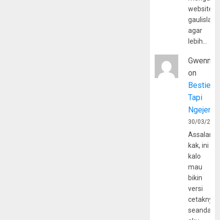
website
gaulislam
agar
lebih…
Gwenny
on
Bestie
Tapi
Ngejerum
30/03/202
Assalamu
kak, ini
kalo
mau
bikin
versi
cetaknya
seandain