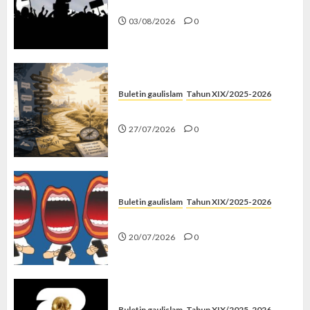
Saat Politik Cuma Gimmick
03/08/2026
0
Buletin gaulislam
Tahun XIX/2025-2026
Saatnya Stop “Find Yourself”
27/07/2026
0
Buletin gaulislam
Tahun XIX/2025-2026
Kenapa Harus Ghibah?
20/07/2026
0
Buletin gaulislam
Tahun XIX/2025-2026