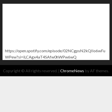
https://open.spotify.com/episode/02NCgpsN2kQIIo6wFu
WPew?si=iLCAgx4aT4SAfw0hWPw6wQ
Copyright © All rights reserved.
|
ChromeNews
by AF themes.