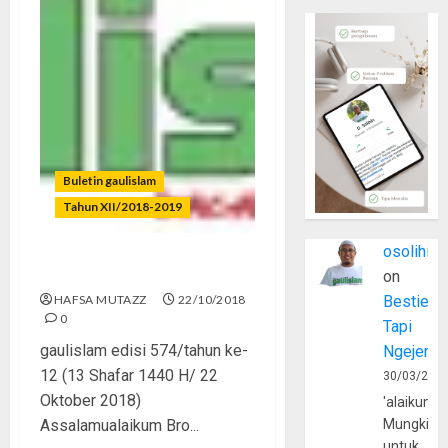
Buletin gaulislam
Tahun XII/2018-2019
osolihin
Pintar Tapi Lalai
on
HAFSA MUTAZZ
22/10/2018
Bestie
0
Tapi
gaulislam edisi 574/tahun ke-
Ngejerum
12 (13 Shafar 1440 H/ 22
30/03/202
Oktober 2018)
'alaikumu
Assalamualaikum Bro...
Mungkin
untuk