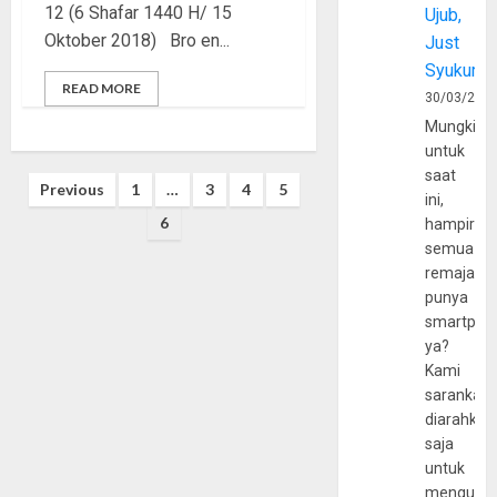
12 (6 Shafar 1440 H/ 15
Ujub,
Oktober 2018) Bro en...
Just
Syukur
READ MORE
30/03/202
Mungkin
untuk
saat
Posts
Previous
1
…
3
4
5
ini,
pagination
6
hampir
semua
remaja
punya
smartpho
ya?
Kami
sarankan,
diarahkan
saja
untuk
mengunju