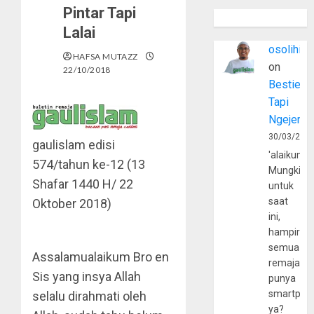
Pintar Tapi
Lalai
osolihin
HAFSA MUTAZZ
on
22/10/2018
Bestie
Tapi
Ngejerum
30/03/202
gaulislam edisi
'alaikumu
574/tahun ke-12 (13
Mungkin
Shafar 1440 H/ 22
untuk
saat
Oktober 2018)
ini,
hampir
semua
Assalamualaikum Bro en
remaja
Sis yang insya Allah
punya
smartpho
selalu dirahmati oleh
ya?