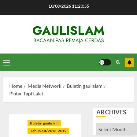
Skip
10/08/2026
11:20:56
to
content
GAULISLAM
BACAAN PAS REMAJA CERDAS
Primary
Menu
Home
Media Network
Buletin gaulislam
Pintar Tapi Lalai
ARCHIVES
Buletin gaulislam
Archives
Tahun XII/2018-2019