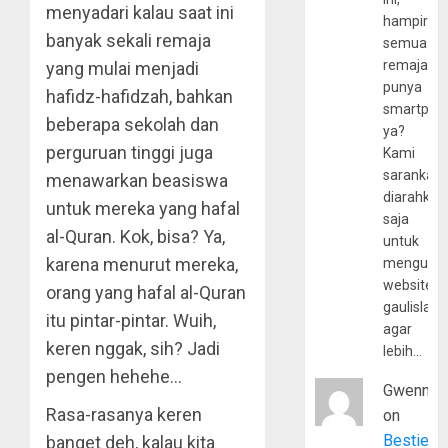
menyadari kalau saat ini
hampir
banyak sekali remaja
semua
remaja
yang mulai menjadi
punya
hafidz-hafidzah, bahkan
smartpho
beberapa sekolah dan
ya?
perguruan tinggi juga
Kami
sarankan,
menawarkan beasiswa
diarahkan
untuk mereka yang hafal
saja
al-Quran. Kok, bisa? Ya,
untuk
karena menurut mereka,
mengunju
website
orang yang hafal al-Quran
gaulislam
itu pintar-pintar. Wuih,
agar
keren nggak, sih? Jadi
lebih…
pengen hehehe…
Gwenny
Rasa-rasanya keren
on
Bestie
banget deh, kalau kita