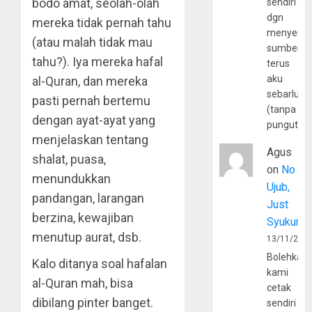
bodo amat, seolah-olah
sendiri
dgn
mereka tidak pernah tahu
menyerta
(atau malah tidak mau
sumber
tahu?). Iya mereka hafal
terus
aku
al-Quran, dan mereka
sebarluas
pasti pernah bertemu
(tanpa
dengan ayat-ayat yang
pungutan
menjelaskan tentang
Agus
shalat, puasa,
on
No
menundukkan
Ujub,
pandangan, larangan
Just
berzina, kewajiban
Syukur
menutup aurat, dsb.
13/11/202
Bolehkah
Kalo ditanya soal hafalan
kami
al-Quran mah, bisa
cetak
dibilang pinter banget.
sendiri