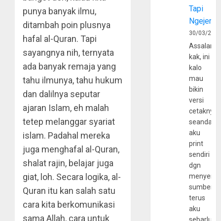
Tapi
punya banyak ilmu,
Ngejerum
ditambah poin plusnya
30/03/202
hafal al-Quran. Tapi
Assalamu
sayangnya nih, ternyata
kak, ini
ada banyak remaja yang
kalo
mau
tahu ilmunya, tahu hukum
bikin
dan dalilnya seputar
versi
ajaran Islam, eh malah
cetaknya
tetep melanggar syariat
seandain
aku
islam. Padahal mereka
print
juga menghafal al-Quran,
sendiri
shalat rajin, belajar juga
dgn
giat, loh. Secara logika, al-
menyerta
sumber
Quran itu kan salah satu
terus
cara kita berkomunikasi
aku
sama Allah, cara untuk
sebarluas