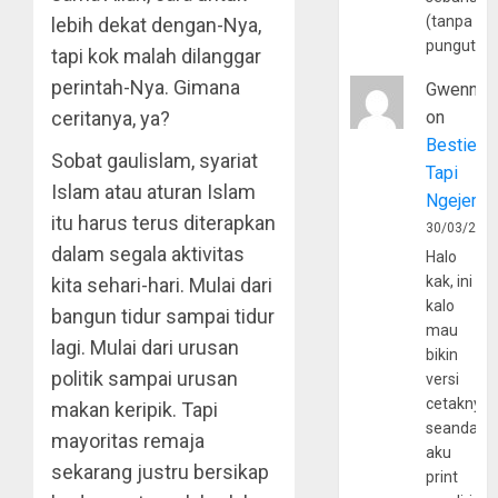
(tanpa
lebih dekat dengan-Nya,
pungutan
tapi kok malah dilanggar
perintah-Nya. Gimana
Gwenny
ceritanya, ya?
on
Bestie
Sobat gaulislam, syariat
Tapi
Islam atau aturan Islam
Ngejerum
itu harus terus diterapkan
30/03/202
dalam segala aktivitas
Halo
kak, ini
kita sehari-hari. Mulai dari
kalo
bangun tidur sampai tidur
mau
lagi. Mulai dari urusan
bikin
politik sampai urusan
versi
cetaknya
makan keripik. Tapi
seandain
mayoritas remaja
aku
sekarang justru bersikap
print