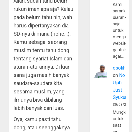
Allah, sudah tahu belum
Kami
rukun iman apa aja? Kalau
sarankan,
pada belum tahu nih, wah
diarahkan
saja
harus dipertanyakan dia
untuk
SD-nya di mana (hehe…).
mengunju
Kamu sebagai seorang
website
muslim tentu tahu dong
gaulislam
agar…
tentang syariat Islam dan
aturan-aturannya. Di luar
osolihin
sana juga masih banyak
on
No
Ujub,
saudara-saudara kita
Just
sesama muslim, yang
Syukur
ilmunya bisa dibilang
30/03/202
lebih banyak dan luas.
Mungkin
Oya, kamu pasti tahu
untuk
saat
dong, atau seenggaknya
ini,