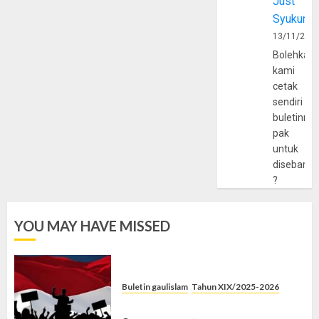
Just
Syukur
13/11/202
Bolehkah
kami
cetak
sendiri
buletinny
pak
untuk
disebarlu
?
YOU MAY HAVE MISSED
Buletin gaulislam
Tahun XIX/2025-2026
Saat Politik Cuma Gimmick