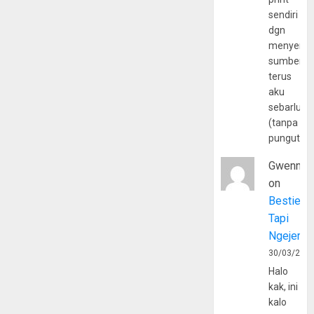
sendiri
dgn
menyerta
sumber
terus
aku
sebarluas
(tanpa
pungutan
Gwenny
on
Bestie
Tapi
Ngejerum
30/03/202
Halo
kak, ini
kalo