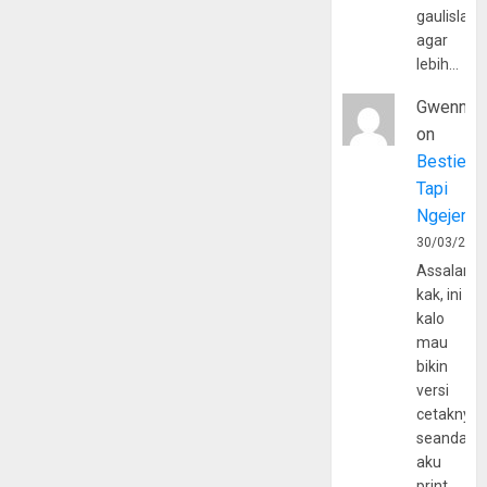
gaulislam
agar
lebih…
Gwenny
on
Bestie
Tapi
Ngejerum
30/03/202
Assalamu
kak, ini
kalo
mau
bikin
versi
cetaknya
seandain
aku
print