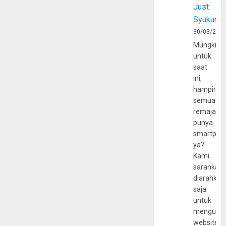
Just
Syukur
30/03/202
Mungkin
untuk
saat
ini,
hampir
semua
remaja
punya
smartpho
ya?
Kami
sarankan,
diarahkan
saja
untuk
mengunju
website