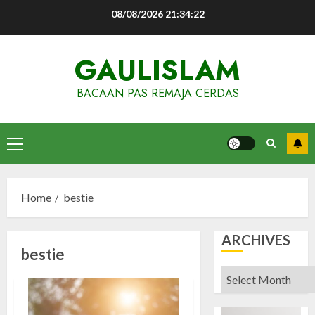
Skip
08/08/2026
21:34:22
to
content
GAULISLAM
BACAAN PAS REMAJA CERDAS
Primary
Menu
Home
bestie
ARCHIVES
bestie
Archives