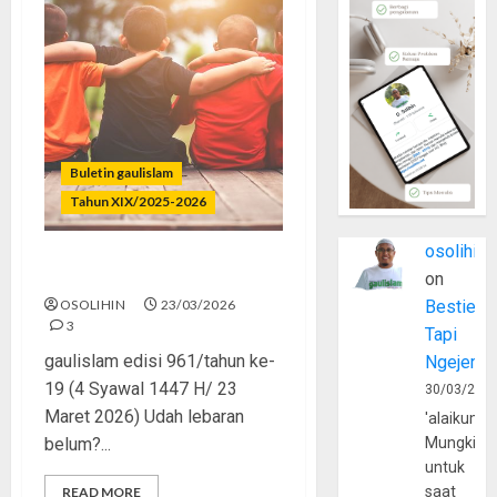
Buletin gaulislam
Tahun XIX/2025-2026
osolihin
Bestie Tapi Ngejerumusin?
on
OSOLIHIN
23/03/2026
Bestie
3
Tapi
gaulislam edisi 961/tahun ke-
Ngejerum
19 (4 Syawal 1447 H/ 23
30/03/202
Maret 2026) Udah lebaran
'alaikumu
belum?...
Mungkin
untuk
saat
READ MORE