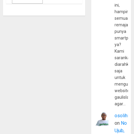
ini,
hampir
semua
remaja
punya
smartpho
ya?
Kami
sarankan,
diarahkan
saja
untuk
mengunju
website
gaulislam
agar…
osolihin
on
No
Ujub,