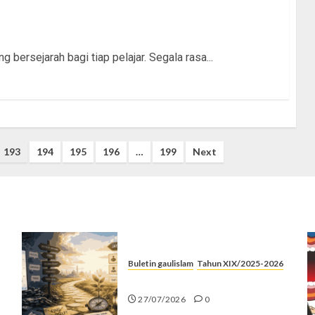
g bersejarah bagi tiap pelajar. Segala rasa...
193
194
195
196
…
199
Next
Buletin gaulislam
Tahun XIX/2025-2026
Saatnya Stop “Find Yourself”
27/07/2026
0