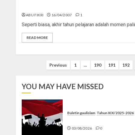
Lulus Sekolah, Lalu?
ABU FIKRI
16/04/2007
1
Seperti biasa, akhir tahun pelajaran adalah momen palin
READ MORE
Posts
Previous
1
…
190
191
192
pagination
YOU MAY HAVE MISSED
Buletin gaulislam
Tahun XIX/2025-2026
Saat Politik Cuma Gimmick
03/08/2026
0