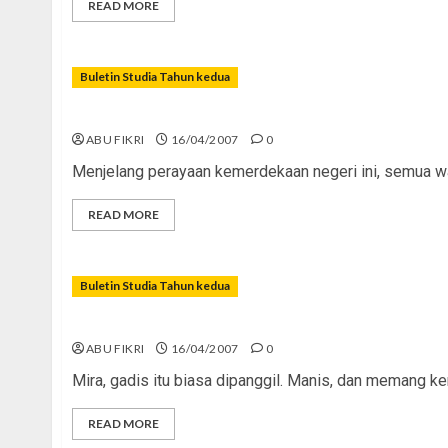
READ MORE
Buletin Studia Tahun kedua
Merdeka atau Mati?
ABU FIKRI
16/04/2007
0
Menjelang perayaan kemerdekaan negeri ini, semua warg
READ MORE
Buletin Studia Tahun kedua
Katakan dengan Jilbab!
ABU FIKRI
16/04/2007
0
Mira, gadis itu biasa dipanggil. Manis, dan memang 
READ MORE