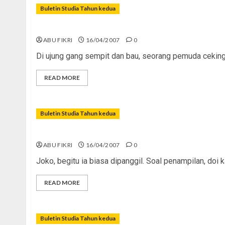
Buletin Studia Tahun kedua
Masihkah Remaja Punya Idealisme?
ABU FIKRI
16/04/2007
0
Di ujung gang sempit dan bau, seorang pemuda ceking 
READ MORE
Buletin Studia Tahun kedua
Jangan Mau Jadi Plagiator
ABU FIKRI
16/04/2007
0
Joko, begitu ia biasa dipanggil. Soal penampilan, doi
READ MORE
Buletin Studia Tahun kedua