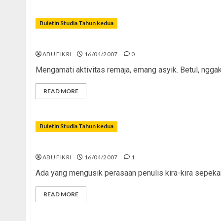
Buletin Studia Tahun kedua
Generasi â€œKwek, Kwek, Kwekâ€¦â€
ABU FIKRI
16/04/2007
0
Mengamati aktivitas remaja, emang asyik. Betul, nggak
READ MORE
Buletin Studia Tahun kedua
Mimpi Kali Yee!
ABU FIKRI
16/04/2007
1
Ada yang mengusik perasaan penulis kira-kira sepekan
READ MORE