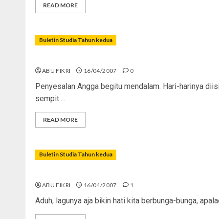
READ MORE
Buletin Studia Tahun kedua
Yang Berlalu, Tak Kembali
ABU FIKRI
16/04/2007
0
Penyesalan Angga begitu mendalam. Hari-harinya diis
sempit....
READ MORE
Buletin Studia Tahun kedua
Kuch Kuch Hota Hai
ABU FIKRI
16/04/2007
1
Aduh, lagunya aja bikin hati kita berbunga-bunga, apala