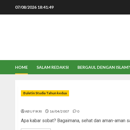
Skip
07/08/2026
18:41:49
to
content
HOME
SALAM REDAKSI
BERGAUL DENGAN ISLAM?
Buletin Studia Tahun kedua
Kisah Negeri Yang Terkoyak
ABU FIKRI
16/04/2007
0
Apa kabar sobat? Bagaimana, sehat dan aman-aman saja