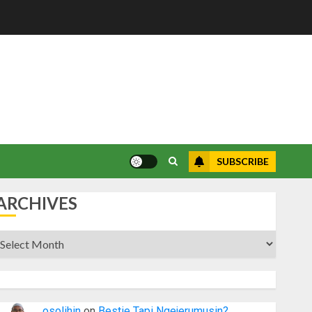
SUBSCRIBE
ARCHIVES
rchives
osolihin
on
Bestie Tapi Ngejerumusin?