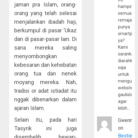
jaman pra Islam, orang-
hampir
orang yang telah selesai
semua
remaja
menjalankan ibadah haji,
punya
berkumpul di pasar ‘Ukaz
smartpho
dan di pasar-pasar lain. Di
ya?
sana mereka saling
Kami
sarankan,
menyombongkan
diarahkan
kebesaran dan kehebatan
saja
orang tua dan nenek
untuk
mengunju
moyang mereka. Nah,
website
tradisi or adat istiadat itu
gaulislam
nggak dibenarkan dalam
agar
ajaran Islam.
lebih…
Selain itu, pada hari
Gwenny
Tasyrik ini juga
on
Bestie
disembelih hewan-