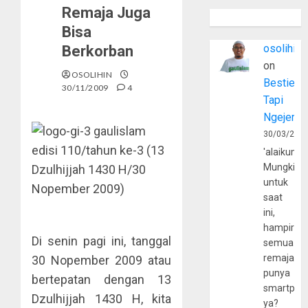
Remaja Juga
Bisa
osolihin
Berkorban
on
OSOLIHIN
Bestie
30/11/2009
4
Tapi
Ngejerum
gaulislam
30/03/202
edisi 110/tahun ke-3 (13
'alaikumu
Mungkin
Dzulhijjah 1430 H/30
untuk
Nopember 2009)
saat
ini,
hampir
Di senin pagi ini, tanggal
semua
remaja
30 Nopember 2009 atau
punya
bertepatan dengan 13
smartpho
Dzulhijjah 1430 H, kita
ya?