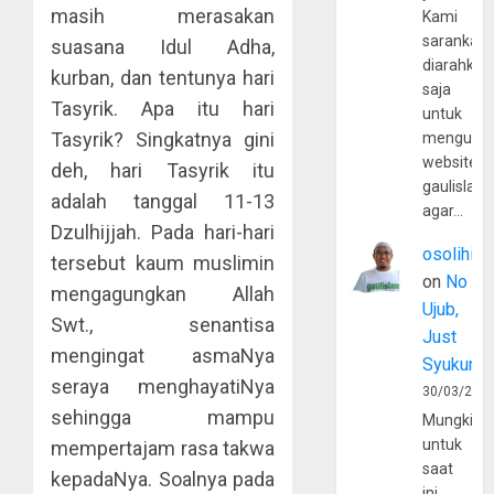
masih merasakan
Kami
sarankan,
suasana Idul Adha,
diarahkan
kurban, dan tentunya hari
saja
Tasyrik. Apa itu hari
untuk
Tasyrik? Singkatnya gini
mengunju
website
deh, hari Tasyrik itu
gaulislam
adalah tanggal 11-13
agar…
Dzulhijjah. Pada hari-hari
osolihin
tersebut kaum muslimin
on
No
mengagungkan Allah
Ujub,
Swt., senantisa
Just
mengingat asmaNya
Syukur
seraya menghayatiNya
30/03/202
sehingga mampu
Mungkin
untuk
mempertajam rasa takwa
saat
kepadaNya. Soalnya pada
ini,