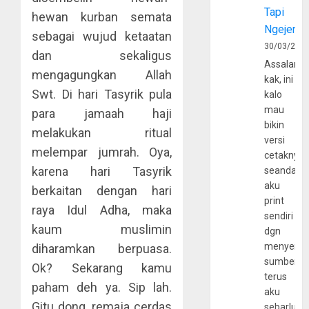
Tapi
hewan kurban semata
Ngejerum
sebagai wujud ketaatan
30/03/202
dan sekaligus
Assalamu
mengagungkan Allah
kak, ini
Swt. Di hari Tasyrik pula
kalo
mau
para jamaah haji
bikin
melakukan ritual
versi
melempar jumrah. Oya,
cetaknya
karena hari Tasyrik
seandain
aku
berkaitan dengan hari
print
raya Idul Adha, maka
sendiri
kaum muslimin
dgn
menyerta
diharamkan berpuasa.
sumber
Ok? Sekarang kamu
terus
paham deh ya. Sip lah.
aku
Gitu dong, remaja cerdas
sebarluas