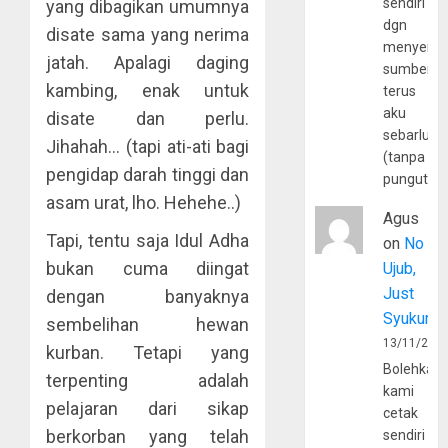
sendiri
yang dibagikan umumnya
dgn
disate sama yang nerima
menyerta
jatah. Apalagi daging
sumber
kambing, enak untuk
terus
aku
disate dan perlu.
sebarluas
Jihahah… (tapi ati-ati bagi
(tanpa
pengidap darah tinggi dan
pungutan
asam urat, lho. Hehehe..)
Agus
Tapi, tentu saja Idul Adha
on
No
bukan cuma diingat
Ujub,
Just
dengan banyaknya
Syukur
sembelihan hewan
13/11/202
kurban. Tetapi yang
Bolehkah
terpenting adalah
kami
pelajaran dari sikap
cetak
berkorban yang telah
sendiri