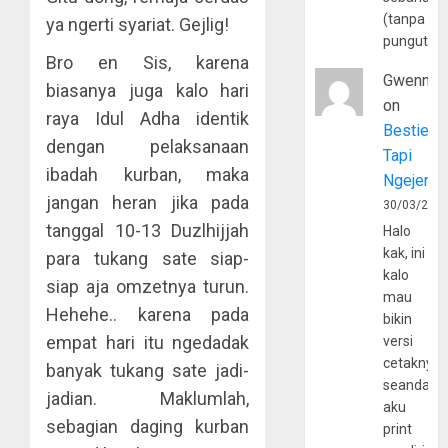
(tanpa
ya ngerti syariat. Gejlig!
pungutan
Bro en Sis, karena
Gwenny
biasanya juga kalo hari
on
raya Idul Adha identik
Bestie
dengan pelaksanaan
Tapi
ibadah kurban, maka
Ngejerum
jangan heran jika pada
30/03/202
tanggal 10-13 Duzlhijjah
Halo
kak, ini
para tukang sate siap-
kalo
siap aja omzetnya turun.
mau
Hehehe.. karena pada
bikin
empat hari itu ngedadak
versi
cetaknya
banyak tukang sate jadi-
seandain
jadian. Maklumlah,
aku
sebagian daging kurban
print