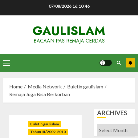
Skip
07/08/2026
16:10:47
to
content
GAULISLAM
BACAAN PAS REMAJA CERDAS
Primary
Menu
Home
Media Network
Buletin gaulislam
Remaja Juga Bisa Berkorban
ARCHIVES
Buletin gaulislam
Archives
Tahun III/2009-2010