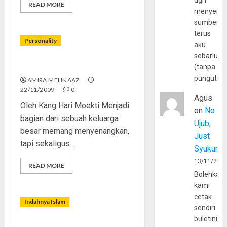
dgn
READ MORE
menyerta
sumber
terus
Personality
aku
sebarluas
Menyambung Tali Kasih
(tanpa
pungutan
AMIRA MEHNAAZ
22/11/2009
0
Agus
Oleh Kang Hari Moekti Menjadi
on
No
bagian dari sebuah keluarga
Ujub,
besar memang menyenangkan,
Just
tapi sekaligus...
Syukur
13/11/202
READ MORE
Bolehkah
kami
cetak
Indahnya Islam
sendiri
buletinny