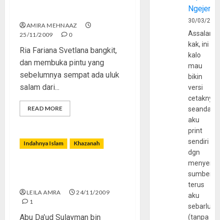
Ngejerum
Martir Revolusi
30/03/202
AMIRA MEHNAAZ
Assalamu
25/11/2009
0
kak, ini
Ria Fariana Svetlana bangkit,
kalo
dan membuka pintu yang
mau
sebelumnya sempat ada uluk
bikin
salam dari...
versi
cetaknya
READ MORE
seandain
aku
print
sendiri
Indahnya Islam
Khazanah
dgn
menyerta
Ibn Juljul, Herbalis dari
sumber
Cordoba
terus
LEILA AMRA
24/11/2009
aku
1
sebarluas
Abu Da’ud Sulayman bin
(tanpa