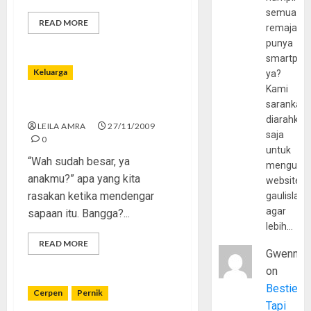
semua
READ MORE
remaja
punya
smartpho
Keluarga
ya?
Kami
sarankan,
Anak Kita dan Zaman
diarahkan
LEILA AMRA
27/11/2009
saja
0
untuk
“Wah sudah besar, ya
mengunju
anakmu?” apa yang kita
website
rasakan ketika mendengar
gaulislam
agar
sapaan itu. Bangga?...
lebih…
READ MORE
Gwenny
on
Bestie
Cerpen
Pernik
Tapi