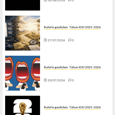
03/08/2026
0
Buletin gaulislam
Tahun XIX/2025-2026
Saatnya Stop “Find Yourself”
27/07/2026
0
Buletin gaulislam
Tahun XIX/2025-2026
Kenapa Harus Ghibah?
20/07/2026
0
Buletin gaulislam
Tahun XIX/2025-2026
Piala Dunia dan Jari Netizen