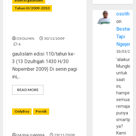
Buletin gaulislam
Tahun III/2009-2010
osolihin
on
Remaja Juga Bisa
Bestie
Berkorban
Tapi
OSOLIHIN
30/11/2009
Ngejerum
4
30/03/202
gaulislam edisi 110/tahun ke-
'alaikumu
3 (13 Dzulhijjah 1430 H/30
Mungkin
Nopember 2009) Di senin pagi
untuk
ini,...
saat
ini,
READ MORE
hampir
semua
remaja
OnlyBoy
Pernik
punya
smartpho
ya?
Cowok Sok Pahlawan?
Kami
HASNA HAWWA
29/11/2009