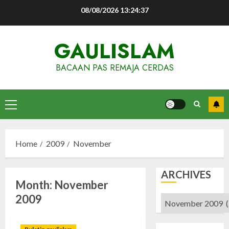
Skip
08/08/2026
13:24:38
to
content
GAULISLAM
BACAAN PAS REMAJA CERDAS
Primary
Menu
Home
2009
November
ARCHIVES
Month:
November
2009
Archives