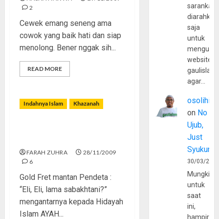
sarankan,
2
diarahkan
Cewek emang seneng ama
saja
cowok yang baik hati dan siap
untuk
menolong. Bener nggak sih...
mengunju
website
READ MORE
gaulislam
agar…
osolihin
Indahnya Islam
Khazanah
on
No
Ujub,
Mantan Pendeta Itu Menjadi
Just
Muslim
Syukur
FARAH ZUHRA
28/11/2009
6
30/03/202
Mungkin
Gold Fret mantan Pendeta :
untuk
“Eli, Eli, lama sabakhtani?”
saat
mengantarnya kepada Hidayah
ini,
Islam AYAH...
hampir