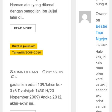
pungutan
Hassan atau yang dikenal
dengan panggilan Ibn Juljul
Gwenny
lahir di...
on
Bestie
READ MORE
Tapi
Ngejerum
30/03/202
Buletin gaulislam
Halo
Tahun III/2009-2010
kak, ini
kalo
2012
mau
AHMAD JIBRAAN
23/11/2009
bikin
1
versi
gaulislam edisi 109/tahun ke-
cetaknya
seandain
3 (6 Dzulhijjah 1430 H/23
aku
Nopember 2009) Angka 2012,
print
akhir-akhir ini...
sendiri