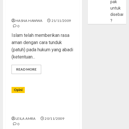
Baron Omar Rolfvon
pak
Ehrenfels Menemukan
untuk
Kebenaran Islam
disebarlu
HASNA HAWWA
21/11/2009
?
0
Islam telah memberikan rasa
aman dengan cara tunduk
(patuh) pada hukum yang abadi
(ketentuan...
READ MORE
Opini
Al-Ghazali, Perang Salib, dan
Kebangkitan Islam
LEILA AMRA
20/11/2009
0