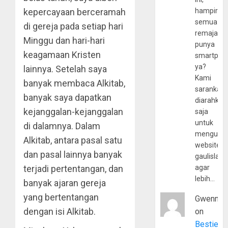
kepercayaan berceramah
hampir
semua
di gereja pada setiap hari
remaja
Minggu dan hari-hari
punya
keagamaan Kristen
smartpho
ya?
lainnya. Setelah saya
Kami
banyak membaca Alkitab,
sarankan,
banyak saya dapatkan
diarahkan
kejanggalan-kejanggalan
saja
untuk
di dalamnya. Dalam
mengunju
Alkitab, antara pasal satu
website
dan pasal lainnya banyak
gaulislam
terjadi pertentangan, dan
agar
lebih…
banyak ajaran gereja
yang bertentangan
Gwenny
dengan isi Alkitab.
on
Bestie