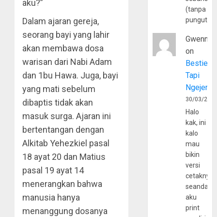
aku?”
(tanpa
Dalam ajaran gereja,
pungutan
seorang bayi yang lahir
Gwenny
akan membawa dosa
on
warisan dari Nabi Adam
Bestie
dan 1bu Hawa. Juga, bayi
Tapi
Ngejerum
yang mati sebelum
30/03/202
dibaptis tidak akan
Halo
masuk surga. Ajaran ini
kak, ini
bertentangan dengan
kalo
Alkitab Yehezkiel pasal
mau
bikin
18 ayat 20 dan Matius
versi
pasal 19 ayat 14
cetaknya
menerangkan bahwa
seandain
manusia hanya
aku
print
menanggung dosanya