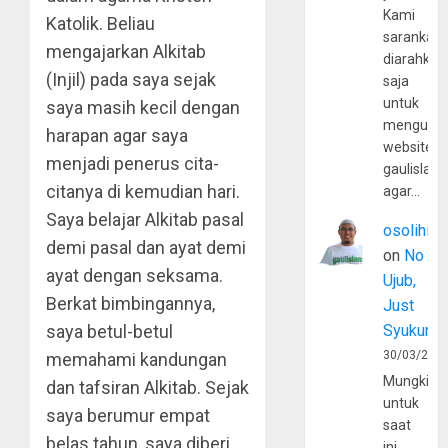
Kami
Katolik. Beliau
sarankan,
mengajarkan Alkitab
diarahkan
(Injil) pada saya sejak
saja
untuk
saya masih kecil dengan
mengunju
harapan agar saya
website
menjadi penerus cita-
gaulislam
citanya di kemudian hari.
agar…
Saya belajar Alkitab pasal
osolihin
demi pasal dan ayat demi
on
No
ayat dengan seksama.
Ujub,
Berkat bimbingannya,
Just
saya betul-betul
Syukur
30/03/202
memahami kandungan
Mungkin
dan tafsiran Alkitab. Sejak
untuk
saya berumur empat
saat
belas tahun, saya diberi
ini,