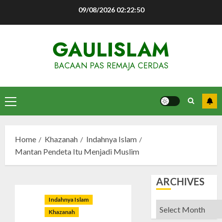
Skip
09/08/2026
02:22:51
to
content
GAULISLAM
BACAAN PAS REMAJA CERDAS
Primary
Menu
Home
Khazanah
Indahnya Islam
Mantan Pendeta Itu Menjadi Muslim
ARCHIVES
Indahnya Islam
Archives
Khazanah