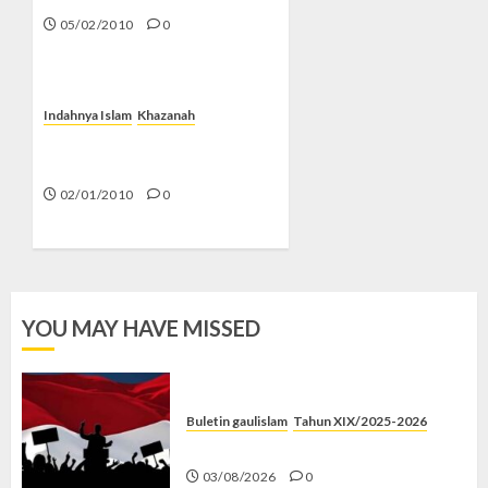
05/02/2010
0
Indahnya Islam
Khazanah
Abu Nasr Mansur, Sang
Penemu Hukum Sinus
02/01/2010
0
YOU MAY HAVE MISSED
Buletin gaulislam
Tahun XIX/2025-2026
Saat Politik Cuma Gimmick
03/08/2026
0