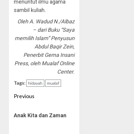
menuntut ilmu agama
sambil kuliah.
Oleh A. Wadud N./Albaz
– dari Buku “Saya
memilih Islam” Penyusun
Abdul Baqir Zein,
Penerbit Gema Insani
Press, oleh Mualaf Online
Center.
Tags:
hidayah
mualaf
Post
Previous
navigation
Previous
Anak Kita dan Zaman
post: