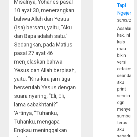
Misalnya, Yohanes pasal
Tapi
10 ayat 30, menerangkan
Ngejerum
bahwa Allah dan Yesus
30/03/202
(Isa) bersatu, yaitu, “Aku
Assalamu
dan Bapa adalah satu.”
kak, ini
kalo
Sedangkan, pada Matius
mau
pasal 27 ayat 46
bikin
menjelaskan bahwa
versi
cetaknya
Yesus dan Allah berpisah,
seandain
yaitu, “Kira-kira jam tiga
aku
berserulah Yesus dengan
print
suara nyaring, “Eli, Eli,
sendiri
dgn
lama sabakhtani?”
menyerta
‘Artinya, “Tuhanku,
sumber
Tuhanku, mengapa
terus
Engkau meninggalkan
aku
sebarluas