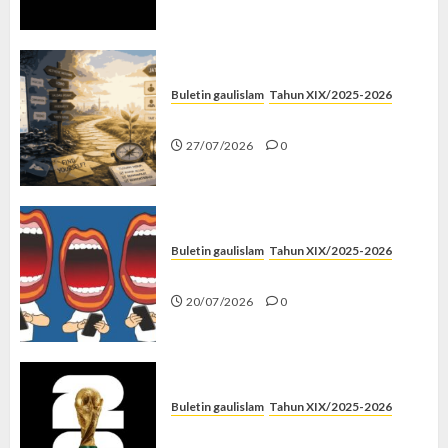
Buletin gaulislam
Tahun XIX/2025-2026
Saatnya Stop “Find Yourself”
27/07/2026
0
Buletin gaulislam
Tahun XIX/2025-2026
Kenapa Harus Ghibah?
20/07/2026
0
Buletin gaulislam
Tahun XIX/2025-2026
Piala Dunia dan Jari Netizen