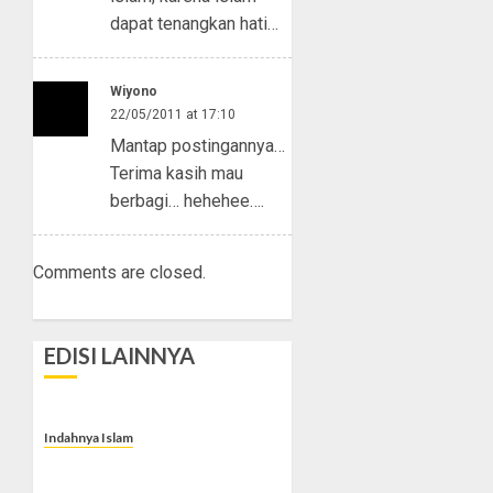
dapat tenangkan hati…
Wiyono
22/05/2011 at 17:10
Mantap postingannya…
Terima kasih mau
berbagi… hehehee….
Comments are closed.
EDISI LAINNYA
Indahnya Islam
Jabir Ibnu Hayyan Peletak
Dasar Kimia Modern