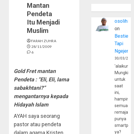
Mantan
Pendeta
osolihin
Itu Menjadi
on
Muslim
Bestie
FARAH ZUHRA
Tapi
28/11/2009
Ngejerum
6
30/03/202
'alaikumu
Gold Fret mantan
Mungkin
Pendeta : “Eli, Eli, lama
untuk
saat
sabakhtani?”
ini,
mengantarnya kepada
hampir
Hidayah Islam
semua
remaja
AYAH saya seorang
punya
pastor atau pendeta
smartpho
dalam agama Kristen
ya?