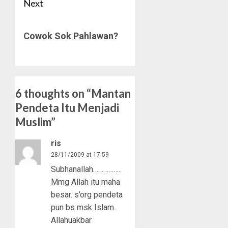
Next
Next
Cowok Sok Pahlawan?
post:
6 thoughts on “
Mantan
Pendeta Itu Menjadi
Muslim
”
ris
28/11/2009 at 17:59
Subhanallah……………..
Mmg Allah itu maha
besar. s’org pendeta
pun bs msk Islam.
Allahuakbar