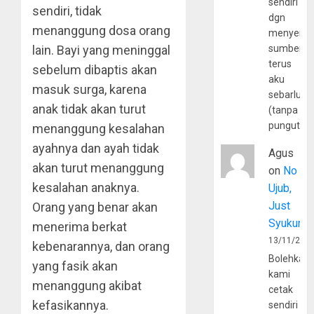
sendiri
sendiri, tidak
dgn
menanggung dosa orang
menyerta
lain. Bayi yang meninggal
sumber
terus
sebelum dibaptis akan
aku
masuk surga, karena
sebarluas
anak tidak akan turut
(tanpa
pungutan
menanggung kesalahan
ayahnya dan ayah tidak
Agus
akan turut menanggung
on
No
kesalahan anaknya.
Ujub,
Just
Orang yang benar akan
Syukur
menerima berkat
13/11/202
kebenarannya, dan orang
Bolehkah
yang fasik akan
kami
menanggung akibat
cetak
kefasikannya.
sendiri