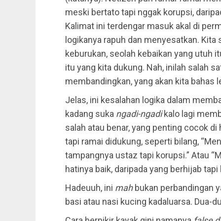
meski bertato tapi nggak korupsi, darip
Kalimat ini terdengar masuk akal di permu
logikanya rapuh dan menyesatkan. Kita 
keburukan, seolah kebaikan yang utuh i
itu yang kita dukung. Nah, inilah salah 
membandingkan, yang akan kita bahas lebi
Jelas, ini kesalahan logika dalam mem
kadang suka
ngadi-ngadi
kalo lagi memb
salah atau benar, yang penting cocok di 
tapi ramai didukung, seperti bilang, “Men
tampangnya ustaz tapi korupsi.” Atau “
hatinya baik, daripada yang berhijab tapi
Hadeuuh, ini
mah
bukan perbandingan ya
basi atau nasi kucing kadaluarsa. Dua-d
Cara berpikir kayak gini namanya
false 