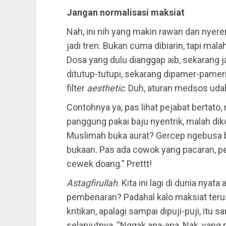
Jangan normalisasi maksiat
Nah, ini nih yang makin rawan dan nyere
jadi tren. Bukan cuma dibiarin, tapi mala
Dosa yang dulu dianggap aib, sekarang j
ditutup-tutupi, sekarang dipamer-pamer
filter
aesthetic
. Duh, aturan medsos udah
Contohnya ya, pas lihat pejabat bertato, 
panggung pakai baju nyentrik, malah dik
Muslimah buka aurat? Gercep ngebusa b
bukaan. Pas ada cowok yang pacaran, pe
cewek doang.” Prettt!
Astagfirullah
. Kita ini lagi di dunia nyata
pembenaran? Padahal kalo maksiat terus
kritikan, apalagi sampai dipuji-puji, itu 
selanjutnya, “Nggak apa-apa, Nak, yang pe