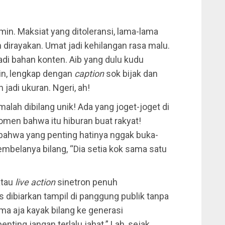
min. Maksiat yang ditoleransi, lama-lama
h dirayakan. Umat jadi kehilangan rasa malu.
adi bahan konten. Aib yang dulu kudu
in, lengkap dengan
caption
sok bijak dan
 jadi ukuran. Ngeri, ah!
malah dibilang unik! Ada yang joget-joget di
omen bahwa itu hiburan buat rakyat!
ahwa yang penting hatinya nggak buka-
mbelanya bilang, “Dia setia kok sama satu
 atau
live action
sinetron penuh
 dibiarkan tampil di panggung publik tanpa
sama aja kayak bilang ke generasi
nting jangan terlalu jahat.” Lah, sejak