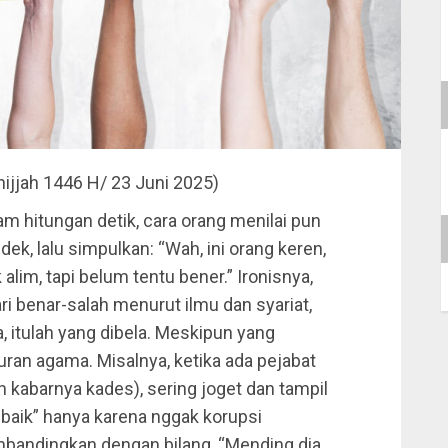
hijjah 1446 H/ 23 Juni 2025)
am hitungan detik, cara orang menilai pun
dek, lalu simpulkan: “Wah, ini orang keren,
k alim, tapi belum tentu bener.” Ironisnya,
i benar-salah menurut ilmu dan syariat,
ka, itulah yang dibela. Meskipun yang
ran agama. Misalnya, ketika ada pejabat
n kabarnya kades), sering joget dan tampil
h baik” hanya karena nggak korupsi
mbandingkan dengan bilang, “Mending dia