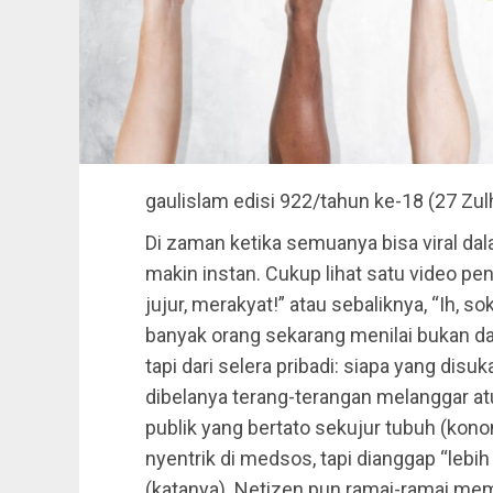
gaulislam
edisi 922/tahun ke-18 (27 Zul
Di zaman ketika semuanya bisa viral dal
makin instan. Cukup lihat satu video pen
jujur, merakyat!” atau sebaliknya, “Ih, so
banyak orang sekarang menilai bukan dar
tapi dari selera pribadi: siapa yang disu
dibelanya terang-terangan melanggar atu
publik yang bertato sekujur tubuh (kono
nyentrik di medsos, tapi dianggap “lebi
(katanya). Netizen pun ramai-ramai me