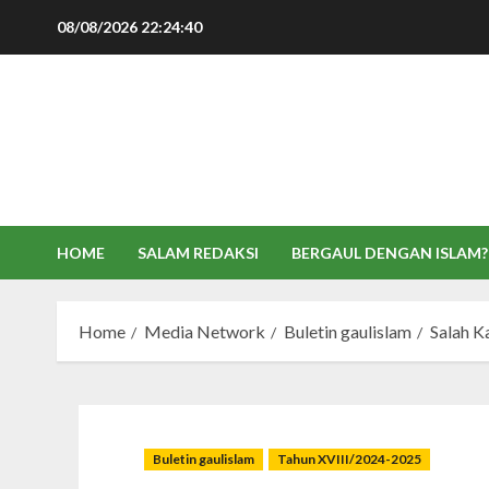
Skip
08/08/2026
22:24:41
to
content
HOME
SALAM REDAKSI
BERGAUL DENGAN ISLAM?
Home
Media Network
Buletin gaulislam
Salah K
Buletin gaulislam
Tahun XVIII/2024-2025