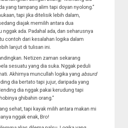
ada yang tampang alim tapi doyan nyolong.”
kaan, tapi jika ditelisik lebih dalam,
sedang diajak memilih antara dua
tu nggak ada. Padahal ada, dan seharusnya
satu contoh dari kesalahan logika dalam
h lanjut di tulisan ini.
bandingkan. Netizen zaman sekarang
ela sesuatu yang dia suka. Nggak peduli
hati. Akhirnya muncullah logika yang
absurd
ding dia bertato tapi jujur, daripada yang
Mending dia nggak pakai kerudung tapi
 hobinya ghibahin orang.”
ng sehat, tapi kayak milih antara makan mi
uanya nggak enak, Bro!
dilemma
alias dilema palsu. Logika yang