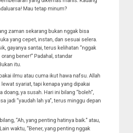
 pembenaran yang dikemas manis. Kadang
kadaluarsa! Mau tetap minum?
rang zaman sekarang bukan nggak bisa
 suka yang cepet, instan, dan sesuai selera.
ik, gayanya santai, terus kelihatan “nggak
ih orang bener!” Padahal, standar
Bukan itu.
 pakai ilmu atau cuma ikut hawa nafsu. Allah
 lewat syariat, tapi kenapa yang dipakai
doang, ya susah. Hari ini bilang “boleh”,
usa jadi “yaudah lah ya”, terus minggu depan
ilang, “Ah, yang penting hatinya baik.” atau,
 Lain waktu, “Bener, yang penting nggak