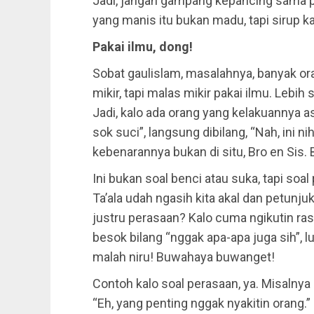
Jadi, jangan gampang kepancing sama
yang manis itu bukan madu, tapi sirup 
Pakai ilmu, dong!
Sobat gaulislam, masalahnya, banyak o
mikir, tapi malas mikir pakai ilmu. Lebih
Jadi, kalo ada orang yang kelakuannya as
sok suci”, langsung dibilang, “Nah, ini n
kebenarannya bukan di situ, Bro en Sis. 
Ini bukan soal benci atau suka, tapi soal
Ta’ala udah ngasih kita akal dan petunjuk
justru perasaan? Kalo cuma ngikutin rasa 
besok bilang “nggak apa-apa juga sih”, l
malah niru! Buwahaya buwanget!
Contoh kalo soal perasaan, ya. Misalnya b
“Eh, yang penting nggak nyakitin orang.”