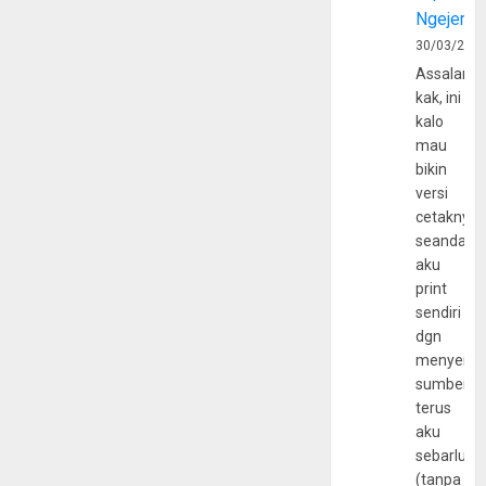
Ngejerum
30/03/202
Assalamu
kak, ini
kalo
mau
bikin
versi
cetaknya
seandain
aku
print
sendiri
dgn
menyerta
sumber
terus
aku
sebarluas
(tanpa