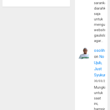
sarankan,
diarahkan
saja
untuk
mengunju
website
gaulislam
agar…
osolihin
on
No
Ujub,
Just
Syukur
30/03/202
Mungkin
untuk
saat
ini,
hampir