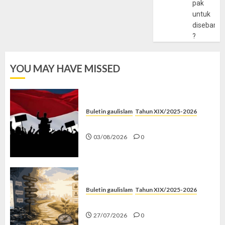
pak
untuk
disebarlu
?
YOU MAY HAVE MISSED
Buletin gaulislam
Tahun XIX/2025-2026
Saat Politik Cuma Gimmick
03/08/2026
0
Buletin gaulislam
Tahun XIX/2025-2026
Saatnya Stop “Find Yourself”
27/07/2026
0