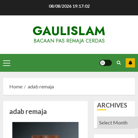
Skip
08/08/2026
19:17:02
to
content
GAULISLAM
BACAAN PAS REMAJA CERDAS
Primary
Menu
Home
adab remaja
ARCHIVES
adab remaja
Archives