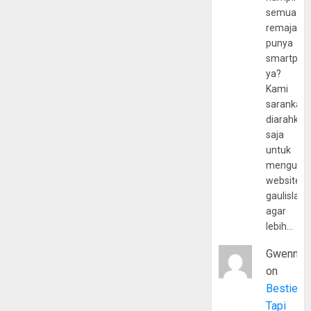
semua
remaja
punya
smartpho
ya?
Kami
sarankan,
diarahkan
saja
untuk
mengunju
website
gaulislam
agar
lebih…
Gwenny
on
Bestie
Tapi