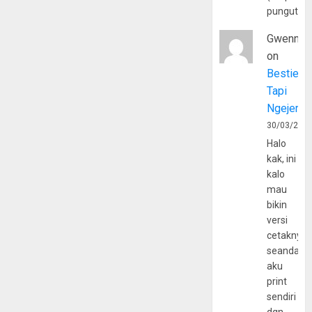
pungutan
Gwenny
on
Bestie
Tapi
Ngejerum
30/03/202
Halo
kak, ini
kalo
mau
bikin
versi
cetaknya
seandain
aku
print
sendiri