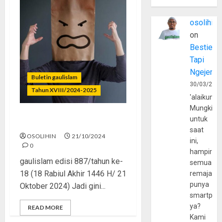
osolihin
on
Bestie
Tapi
Ngejerum
Buletin gaulislam
30/03/202
Tahun XVIII/2024-2025
'alaikumu
Mungkin
untuk
Jaga Mulut, Jaga Martabat
saat
OSOLIHIN
21/10/2024
ini,
0
hampir
gaulislam edisi 887/tahun ke-
semua
18 (18 Rabiul Akhir 1446 H/ 21
remaja
punya
Oktober 2024) Jadi gini...
smartpho
ya?
READ MORE
Kami