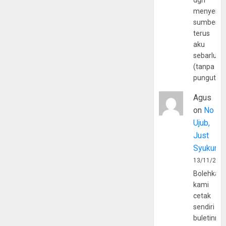
dgn
menyerta
sumber
terus
aku
sebarluas
(tanpa
pungutan
Agus
on
No
Ujub,
Just
Syukur
13/11/202
Bolehkah
kami
cetak
sendiri
buletinny