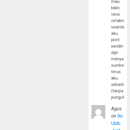
mau
bikin
versi
cetaknya
seandain
aku
print
sendiri
dgn
menyerta
sumber
terus
aku
sebarluas
(tanpa
pungutan
Agus
on
No
Ujub,