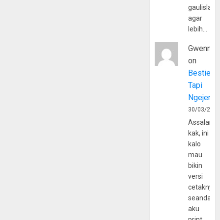
gaulislam
agar
lebih…
Gwenny
on
Bestie
Tapi
Ngejerum
30/03/202
Assalamu
kak, ini
kalo
mau
bikin
versi
cetaknya
seandain
aku
print