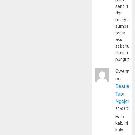
sendiri
dgn
menyerta
sumber
terus
aku
sebarluas
(tanpa
pungutan
Gwenny
on
Bestie
Tapi
Ngejerum
30/03/202
Halo
kak, ini
kalo