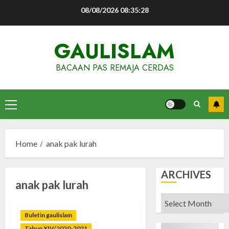
Skip
08/08/2026
08:35:28
to
content
GAULISLAM
BACAAN PAS REMAJA CERDAS
Primary
Menu
Home
anak pak lurah
ARCHIVES
anak pak lurah
Archives
Buletin gaulislam
Tahun XIV/2020-2021