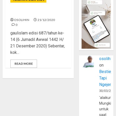
Korupsi Jadi Tradisi
OSOLIHIN
21/12/2020
0
gaulislam edisi 687/tahun ke-
14 (6 Jumadil Awwal 1442 H/
21 Desember 2020) Sebentar,
kok...
osolihin
READ MORE
on
Bestie
Tapi
Ngejerum
30/03/202
'alaikumu
Mungkin
untuk
saat