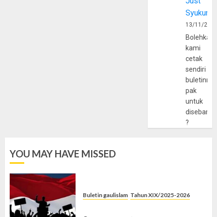
Just
Syukur
13/11/202
Bolehkah
kami
cetak
sendiri
buletinny
pak
untuk
disebarlu
?
YOU MAY HAVE MISSED
Buletin gaulislam
Tahun XIX/2025-2026
Saat Politik Cuma Gimmick