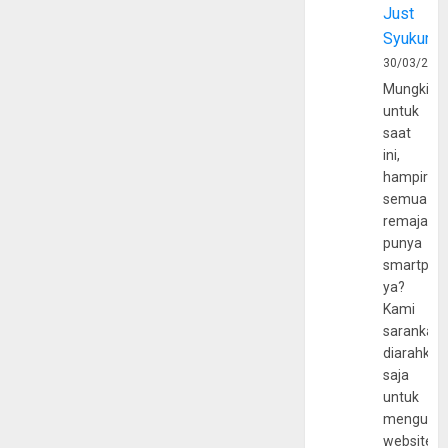
Just
Syukur
30/03/202
Mungkin
untuk
saat
ini,
hampir
semua
remaja
punya
smartpho
ya?
Kami
sarankan,
diarahkan
saja
untuk
mengunju
website