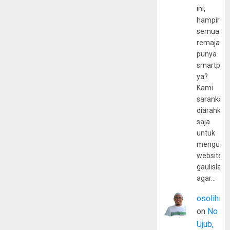
ini,
hampir
semua
remaja
punya
smartpho
ya?
Kami
sarankan,
diarahkan
saja
untuk
mengunju
website
gaulislam
agar…
osolihin
on
No
Ujub,