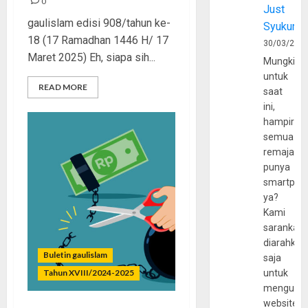
0
Just
gaulislam edisi 908/tahun ke-
Syukur
18 (17 Ramadhan 1446 H/ 17
30/03/202
Maret 2025) Eh, siapa sih...
Mungkin
untuk
READ MORE
saat
ini,
hampir
semua
remaja
punya
smartpho
ya?
Kami
sarankan,
diarahkan
Buletin gaulislam
saja
Tahun XVIII/2024-2025
untuk
mengunju
website