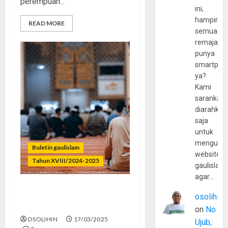
perempuan...
ini,
hampir
READ MORE
semua
remaja
punya
smartpho
ya?
Kami
sarankan,
diarahkan
saja
untuk
mengunju
Buletin gaulislam
website
Tahun XVIII/2024-2025
gaulislam
agar…
Cari Lailatul Qadr? Ini Clue-
osolihin
nya!
on
No
OSOLIHIN
17/03/2025
Ujub,