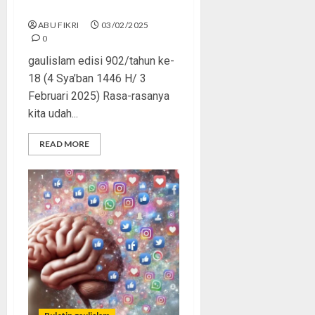
Di Antara Perang AI
ABU FIKRI
03/02/2025
0
gaulislam edisi 902/tahun ke-
18 (4 Sya’ban 1446 H/ 3
Februari 2025) Rasa-rasanya
kita udah...
READ MORE