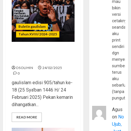
mau
bikin
versi
cetaknya
Buletin gaulislam
seandain
aku
Tahun XVIII/2024-2025
print
sendiri
dgn
“Indonesia Gelap”, Kian
menyerta
Pekat?
sumber
OSOLIHIN
24/02/2025
terus
0
aku
gaulislam edisi 905/tahun ke-
sebarluas
18 (25 Sya’ban 1446 H/ 24
(tanpa
Februari 2025) Pekan kemarin
pungutan
dihangatkan...
Agus
on
No
READ MORE
Ujub,