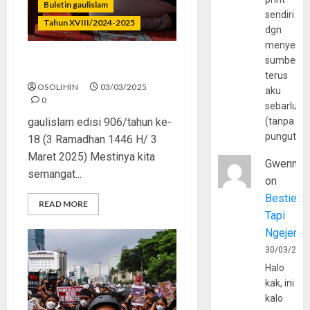
Buletin gaulislam
sendiri
Tahun XVIII/2024-2025
dgn
menyerta
sumber
Ramadhan “Mode ON”
terus
OSOLIHIN
03/03/2025
aku
0
sebarluas
gaulislam edisi 906/tahun ke-
(tanpa
pungutan
18 (3 Ramadhan 1446 H/ 3
Maret 2025) Mestinya kita
Gwenny
semangat...
on
Bestie
READ MORE
Tapi
Ngejerum
30/03/202
Halo
kak, ini
kalo