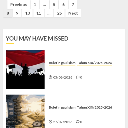
Posts
Previous
1
…
5
6
7
pagination
8
9
10
11
…
25
Next
YOU MAY HAVE MISSED
Buletin gaulislam
Tahun XIX/2025-2026
Saat Politik Cuma Gimmick
03/08/2026
0
Buletin gaulislam
Tahun XIX/2025-2026
Saatnya Stop “Find Yourself”
27/07/2026
0