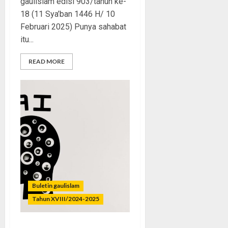
gaulislam edisi 903/tahun ke-
18 (11 Sya’ban 1446 H/ 10
Februari 2025) Punya sahabat
itu...
READ MORE
Buletin gaulislam
Tahun XVIII/2024-2025