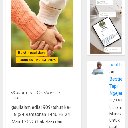
Buletin gaulislam
Tahun XVIII/2024-2025
osolihin
on
Bucin Dulu, Menyesal
Bestie
Kemudian
Tapi
OSOLIHIN
24/03/2025
Ngejerum
0
30/03/202
gaulislam edisi 909/tahun ke-
'alaikumu
18 (24 Ramadhan 1446 H/ 24
Mungkin
untuk
Maret 2025) Laki-laki dan
saat