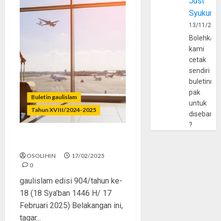
Just
Syukur
13/11/202
Bolehkah
kami
cetak
sendiri
buletinny
pak
Buletin gaulislam
untuk
Tahun XVIII/2024-2025
disebarlu
?
KaburAjaDulu, Lalu?
OSOLIHIN
17/02/2025
0
gaulislam edisi 904/tahun ke-
18 (18 Sya’ban 1446 H/ 17
Februari 2025) Belakangan ini,
tagar...