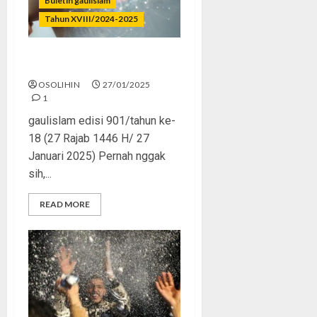
Buletin gaulislam
Tahun XVIII/2024-2025
Brain Rot? Otak Jadi Lemot!
OSOLIHIN
27/01/2025
1
gaulislam edisi 901/tahun ke-
18 (27 Rajab 1446 H/ 27
Januari 2025) Pernah nggak
sih,...
READ MORE