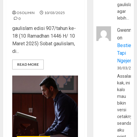
Korupsi Super Jumbo
gaulislam
agar
OSOLIHIN
10/03/2025
lebih…
0
gaulislam edisi 907/tahun ke-
Gwenny
18 (10 Ramadhan 1446 H/ 10
on
Maret 2025) Sobat gaulislam,
Bestie
di...
Tapi
Ngejerum
READ MORE
30/03/202
Assalamu
kak, ini
kalo
mau
bikin
versi
cetaknya
seandain
aku
print