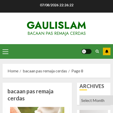
Skip
07/08/2026
22:26:22
to
content
GAULISLAM
BACAAN PAS REMAJA CERDAS
Primary
Menu
Home
bacaan pas remaja cerdas
Page 8
ARCHIVES
bacaan pas remaja
cerdas
Archives