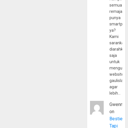
semua
remaja
punya
smartpho
ya?
Kami
sarankan,
diarahkan
saja
untuk
mengunju
website
gaulislam
agar
lebih…
Gwenny
on
Bestie
Tapi