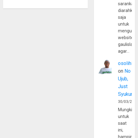
sarankan,
diarahkan
saja
untuk
mengunju
website
gaulislam
agar…
osolihin
on
No
Ujub,
Just
Syukur
30/03/202
Mungkin
untuk
saat
ini,
hampir