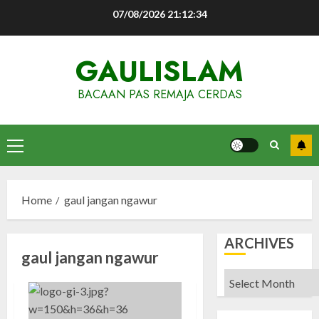
Skip
07/08/2026
21:12:35
to
content
GAULISLAM
BACAAN PAS REMAJA CERDAS
Primary
Menu
Home
gaul jangan ngawur
ARCHIVES
gaul jangan ngawur
Archives