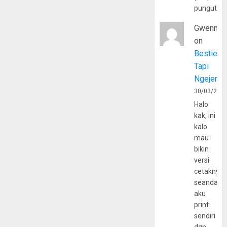
pungutan
Gwenny
on
Bestie
Tapi
Ngejerum
30/03/202
Halo
kak, ini
kalo
mau
bikin
versi
cetaknya
seandain
aku
print
sendiri