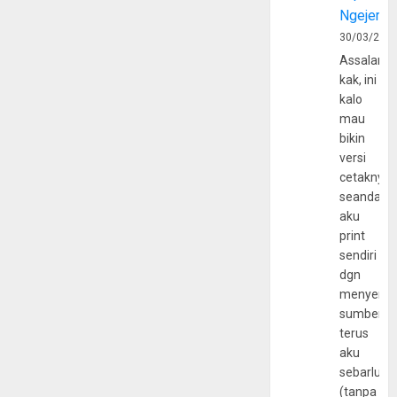
Ngejerum
30/03/202
Assalamu
kak, ini
kalo
mau
bikin
versi
cetaknya
seandain
aku
print
sendiri
dgn
menyerta
sumber
terus
aku
sebarluas
(tanpa