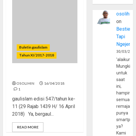
osolihin
on
Bestie
Tapi
Ngejerum
Buletin gaulislam
30/03/202
Tahun XI/2017-2018
'alaikumu
Mungkin
untuk
Bergaul Jangan Ngawur
saat
OSOLIHIN
16/04/2018
ini,
1
hampir
gaulislam edisi 547/tahun ke-
semua
11 (29 Rajab 1439 H/ 16 April
remaja
punya
2018) Ya, bergaul...
smartpho
ya?
READ MORE
Kami