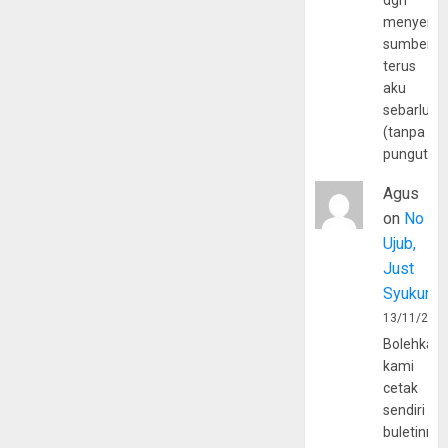
dgn
menyerta
sumber
terus
aku
sebarluas
(tanpa
pungutan
Agus
on
No
Ujub,
Just
Syukur
13/11/202
Bolehkah
kami
cetak
sendiri
buletinny