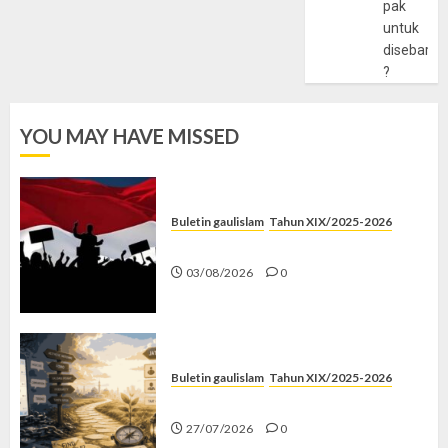
pak
untuk
disebarlu
?
YOU MAY HAVE MISSED
Buletin gaulislam
Tahun XIX/2025-2026
Saat Politik Cuma Gimmick
03/08/2026
0
Buletin gaulislam
Tahun XIX/2025-2026
Saatnya Stop “Find Yourself”
27/07/2026
0