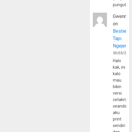
pungutan
Gwenny
on
Bestie
Tapi
Ngejerum
30/03/202
Halo
kak, ini
kalo
mau
bikin
versi
cetaknya
seandain
aku
print
sendiri