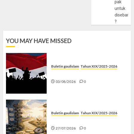
pak
untuk
disebarlu
?
YOU MAY HAVE MISSED
Buletin gaulislam
Tahun XIX/2025-2026
Saat Politik Cuma Gimmick
03/08/2026
0
Buletin gaulislam
Tahun XIX/2025-2026
Saatnya Stop “Find Yourself”
27/07/2026
0