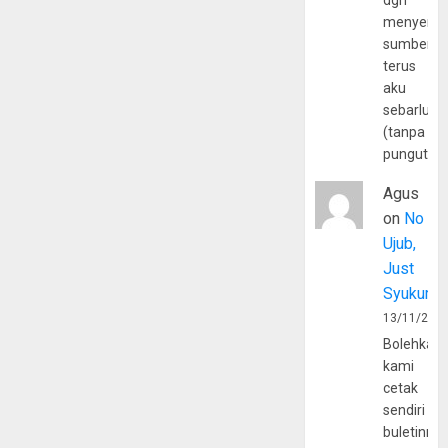
dgn
menyerta
sumber
terus
aku
sebarluas
(tanpa
pungutan
Agus
on
No
Ujub,
Just
Syukur
13/11/202
Bolehkah
kami
cetak
sendiri
buletinny