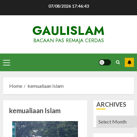
Skip
07/08/2026
17:46:43
to
content
GAULISLAM
BACAAN PAS REMAJA CERDAS
Primary
Menu
Home
kemualiaan Islam
ARCHIVES
kemualiaan Islam
Archives