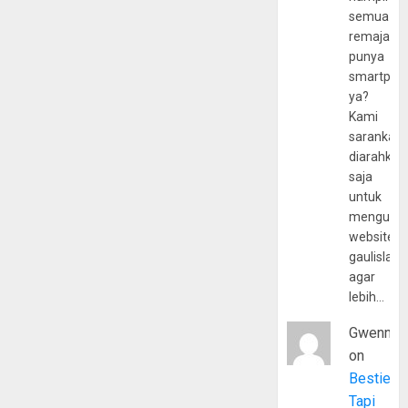
semua
remaja
punya
smartpho
ya?
Kami
sarankan,
diarahkan
saja
untuk
mengunju
website
gaulislam
agar
lebih…
Gwenny
on
Bestie
Tapi