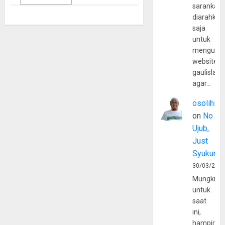
sarankan,
diarahkan
saja
untuk
mengunju
website
gaulislam
agar…
osolihin
on
No
Ujub,
Just
Syukur
30/03/202
Mungkin
untuk
saat
ini,
hampir