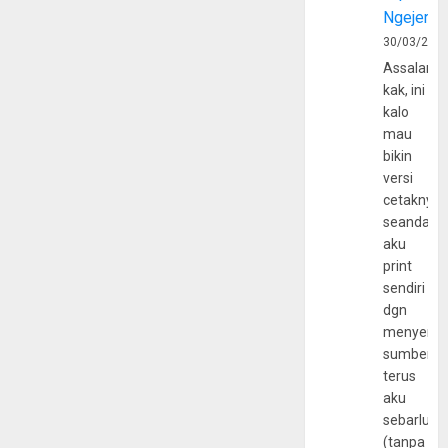
Ngejerum
30/03/202
Assalamu
kak, ini
kalo
mau
bikin
versi
cetaknya
seandain
aku
print
sendiri
dgn
menyerta
sumber
terus
aku
sebarluas
(tanpa