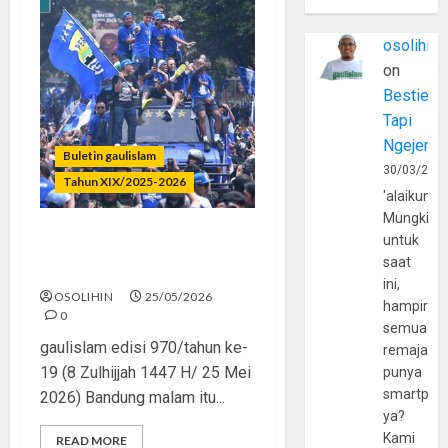
osolihin
on
Bestie
Tapi
Ngejerum
Buletin gaulislam
30/03/202
Tahun XIX/2025-2026
'alaikumu
Mungkin
untuk
Lautan Biru, Umat yang
saat
Rindu Bersatu
ini,
OSOLIHIN
25/05/2026
hampir
0
semua
gaulislam edisi 970/tahun ke-
remaja
19 (8 Zulhijjah 1447 H/ 25 Mei
punya
smartpho
2026) Bandung malam itu...
ya?
Kami
READ MORE