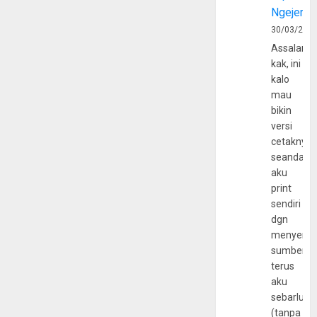
Ngejerum
30/03/202
Assalamu
kak, ini
kalo
mau
bikin
versi
cetaknya
seandain
aku
print
sendiri
dgn
menyerta
sumber
terus
aku
sebarluas
(tanpa