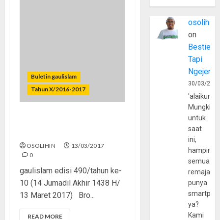
osolihin
on
Bestie
Tapi
Ngejerum
Buletin gaulislam
30/03/202
Tahun X/2016-2017
'alaikumu
Mungkin
untuk
Kekuasaan Bukan untuk
saat
Arogansi
ini,
OSOLIHIN
13/03/2017
hampir
0
semua
gaulislam edisi 490/tahun ke-
remaja
10 (14 Jumadil Akhir 1438 H/
punya
smartpho
13 Maret 2017) Bro...
ya?
Kami
READ MORE