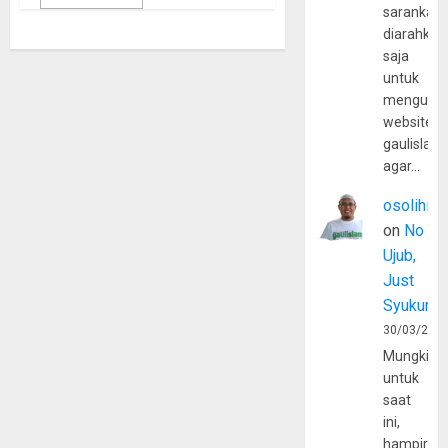
sarankan,
diarahkan
saja
untuk
mengunju
website
gaulislam
agar…
osolihin
on
No
Ujub,
Just
Syukur
30/03/202
Mungkin
untuk
saat
ini,
hampir