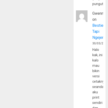
pungutan
Gwenny
on
Bestie
Tapi
Ngejerum
30/03/202
Halo
kak, ini
kalo
mau
bikin
versi
cetaknya
seandain
aku
print
sendiri