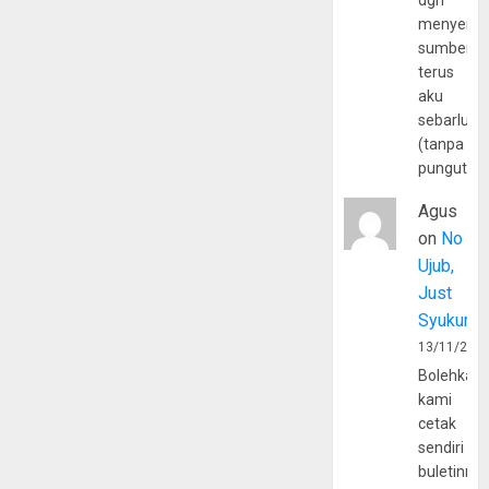
dgn
menyerta
sumber
terus
aku
sebarluas
(tanpa
pungutan
Agus
on
No
Ujub,
Just
Syukur
13/11/202
Bolehkah
kami
cetak
sendiri
buletinny