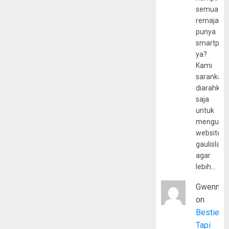
semua
remaja
punya
smartpho
ya?
Kami
sarankan,
diarahkan
saja
untuk
mengunju
website
gaulislam
agar
lebih…
Gwenny
on
Bestie
Tapi