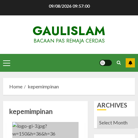
Skip
09/08/2026
09:57:00
to
content
GAULISLAM
BACAAN PAS REMAJA CERDAS
Primary
Menu
Home
kepemimpinan
ARCHIVES
kepemimpinan
Archives