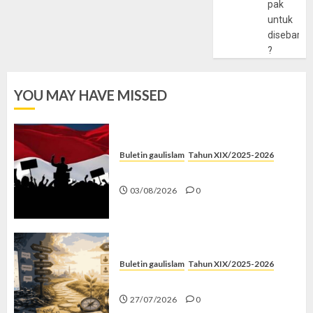
pak
untuk
disebarlu
?
YOU MAY HAVE MISSED
Buletin gaulislam
Tahun XIX/2025-2026
Saat Politik Cuma Gimmick
03/08/2026
0
Buletin gaulislam
Tahun XIX/2025-2026
Saatnya Stop “Find Yourself”
27/07/2026
0