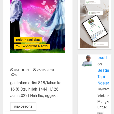
Buletin gaulislam
Tahun XVI/2022-2023
osolihin
Ngaji Getol, Pacaran Pol
on
OSOLIHIN
26/06/2023
Bestie
0
Tapi
gaulislam edisi 818/tahun ke-
Ngejerum
16 (8 Dzulhijjah 1444 H/ 26
30/03/202
Juni 2023) Nah lho, nggak...
'alaikumu
Mungkin
READ MORE
untuk
saat