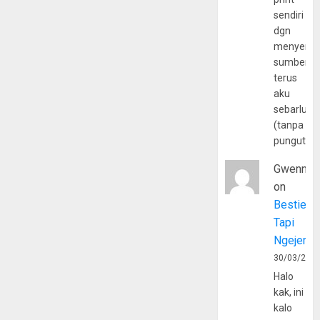
sendiri
dgn
menyerta
sumber
terus
aku
sebarluas
(tanpa
pungutan
Gwenny
on
Bestie
Tapi
Ngejerum
30/03/202
Halo
kak, ini
kalo