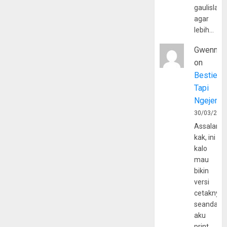
gaulislam
agar
lebih…
Gwenny
on
Bestie
Tapi
Ngejerum
30/03/202
Assalamu
kak, ini
kalo
mau
bikin
versi
cetaknya
seandain
aku
print