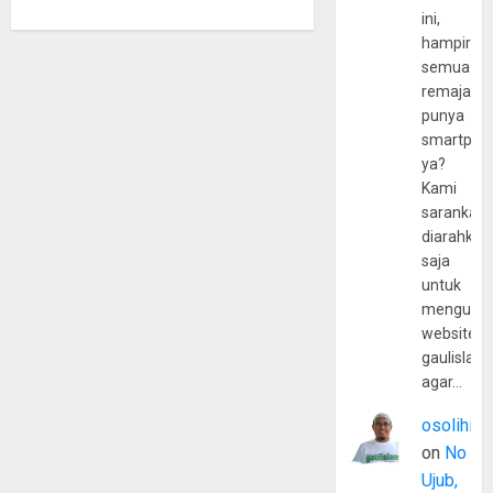
ini,
hampir
semua
remaja
punya
smartpho
ya?
Kami
sarankan,
diarahkan
saja
untuk
mengunju
website
gaulislam
agar…
osolihin
on
No
Ujub,