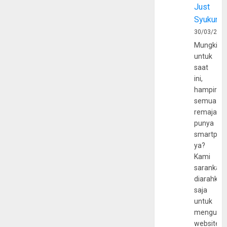
Just
Syukur
30/03/202
Mungkin
untuk
saat
ini,
hampir
semua
remaja
punya
smartpho
ya?
Kami
sarankan,
diarahkan
saja
untuk
mengunju
website