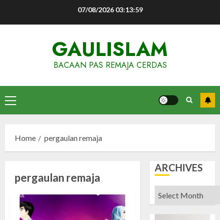
Skip
07/08/2026
03:14:00
to
content
GAULISLAM
BACAAN PAS REMAJA CERDAS
Primary
Menu
Home
pergaulan remaja
ARCHIVES
pergaulan remaja
Archives