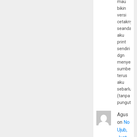
mau
bikin
versi
cetaknya
seandain
aku
print
sendiri
dgn
menyerta
sumber
terus
aku
sebarluas
(tanpa
pungutan
Agus
on
No
Ujub,