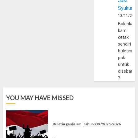
Just
Syukur
13/11/202
Bolehkah
kami
cetak
sendiri
buletinny
pak
untuk
disebarlu
?
YOU MAY HAVE MISSED
Buletin gaulislam
Tahun XIX/2025-2026
Saat Politik Cuma Gimmick