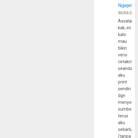
Ngejerum
30/03/202
Assalamu
kak, ini
kalo
mau
bikin
versi
cetaknya
seandain
aku
print
sendiri
dgn
menyerta
sumber
terus
aku
sebarluas
(tanpa