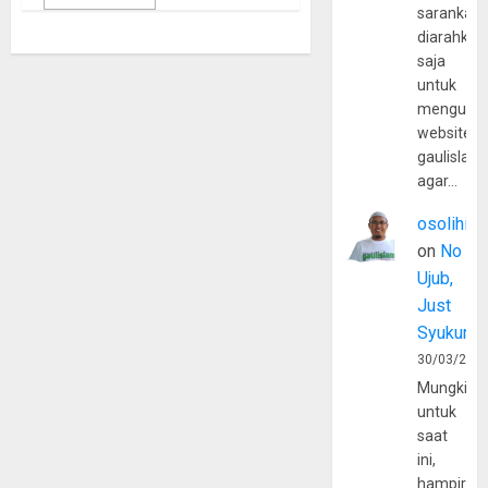
sarankan,
diarahkan
saja
untuk
mengunju
website
gaulislam
agar…
osolihin
on
No
Ujub,
Just
Syukur
30/03/202
Mungkin
untuk
saat
ini,
hampir