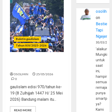
osolihin
on
Bestie
Tapi
Ngejerum
Buletin gaulislam
30/03/202
Tahun XIX/2025-2026
'alaikumu
Mungkin
untuk
Lautan Biru, Umat yang
saat
Rindu Bersatu
ini,
OSOLIHIN
25/05/2026
hampir
0
semua
gaulislam edisi 970/tahun ke-
remaja
19 (8 Zulhijjah 1447 H/ 25 Mei
punya
smartpho
2026) Bandung malam itu...
ya?
Kami
READ MORE