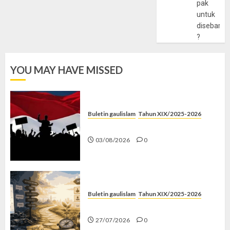
pak
untuk
disebarlu
?
YOU MAY HAVE MISSED
Buletin gaulislam
Tahun XIX/2025-2026
Saat Politik Cuma Gimmick
03/08/2026
0
Buletin gaulislam
Tahun XIX/2025-2026
Saatnya Stop “Find Yourself”
27/07/2026
0