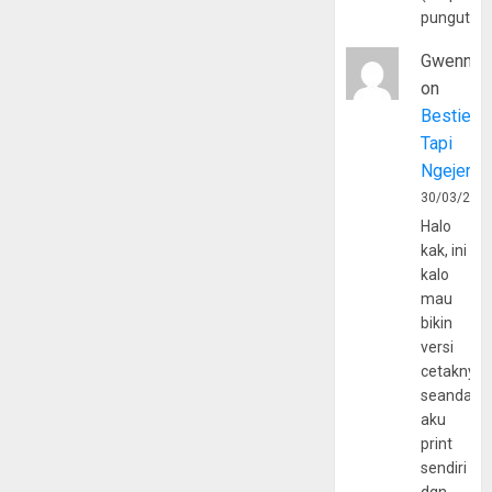
pungutan
Gwenny
on
Bestie
Tapi
Ngejerum
30/03/202
Halo
kak, ini
kalo
mau
bikin
versi
cetaknya
seandain
aku
print
sendiri