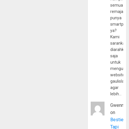
semua
remaja
punya
smartpho
ya?
Kami
sarankan,
diarahkan
saja
untuk
mengunju
website
gaulislam
agar
lebih…
Gwenny
on
Bestie
Tapi