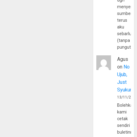
dgn
menyerta
sumber
terus
aku
sebarluas
(tanpa
pungutan
Agus
on
No
Ujub,
Just
Syukur
13/11/202
Bolehkah
kami
cetak
sendiri
buletinny