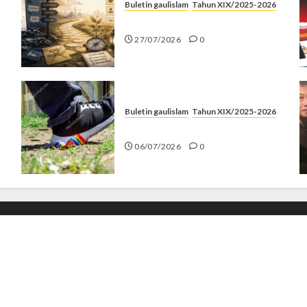
Buletin gaulislam
Tahun XIX/2025-2026
Saatnya Stop “Find Yourself”
27/07/2026
0
Buletin gaulislam
Tahun XIX/2025-2026
Menolak Penyimpangan
06/07/2026
0