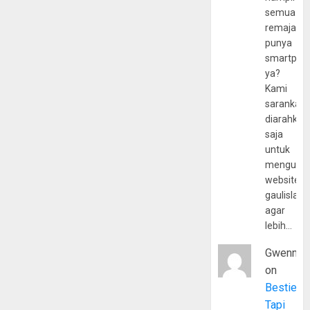
semua
remaja
punya
smartpho
ya?
Kami
sarankan,
diarahkan
saja
untuk
mengunju
website
gaulislam
agar
lebih…
Gwenny
on
Bestie
Tapi