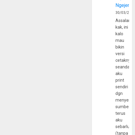
Ngejerum
30/03/202
Assalamu
kak, ini
kalo
mau
bikin
versi
cetaknya
seandain
aku
print
sendiri
dgn
menyerta
sumber
terus
aku
sebarluas
(tanpa