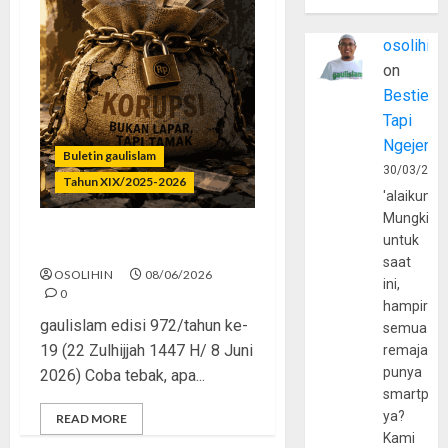
osolihin
on
Bestie
Tapi
Ngejerum
Buletin gaulislam
30/03/202
Tahun XIX/2025-2026
'alaikumu
Mungkin
untuk
Bukan Lapar, Tapi Tamak
saat
OSOLIHIN
08/06/2026
ini,
0
hampir
gaulislam edisi 972/tahun ke-
semua
19 (22 Zulhijjah 1447 H/ 8 Juni
remaja
punya
2026) Coba tebak, apa...
smartpho
ya?
READ MORE
Kami