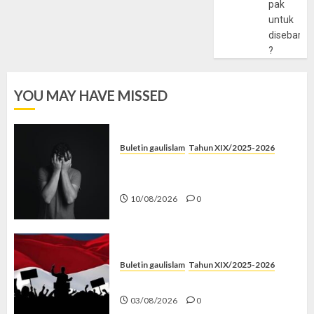
pak
untuk
disebarlu
?
YOU MAY HAVE MISSED
Buletin gaulislam
Tahun XIX/2025-2026
Syahwat Menghempaskan, Islam
Menyelamatkan
10/08/2026
0
Buletin gaulislam
Tahun XIX/2025-2026
Saat Politik Cuma Gimmick
03/08/2026
0