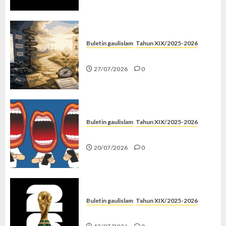
Buletin gaulislam
Tahun XIX/2025-2026
Saatnya Stop “Find Yourself”
27/07/2026
0
Buletin gaulislam
Tahun XIX/2025-2026
Kenapa Harus Ghibah?
20/07/2026
0
Buletin gaulislam
Tahun XIX/2025-2026
Piala Dunia dan Jari Netizen