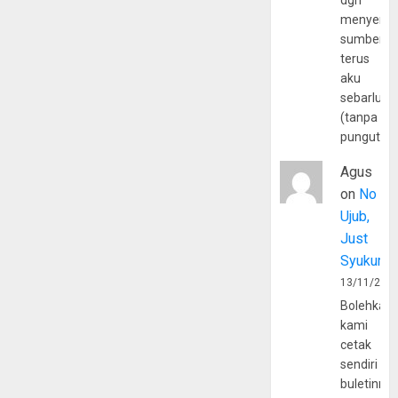
dgn
menyerta
sumber
terus
aku
sebarluas
(tanpa
pungutan
Agus
on
No
Ujub,
Just
Syukur
13/11/202
Bolehkah
kami
cetak
sendiri
buletinny