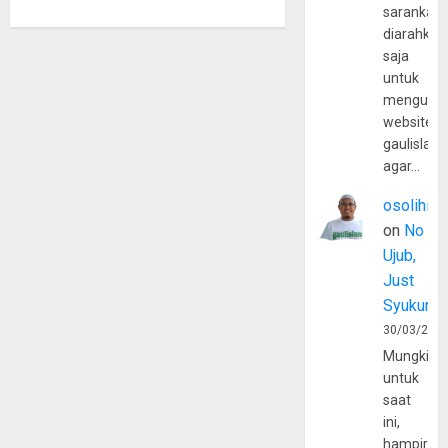
sarankan,
diarahkan
saja
untuk
mengunju
website
gaulislam
agar…
osolihin
on
No
Ujub,
Just
Syukur
30/03/202
Mungkin
untuk
saat
ini,
hampir