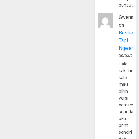
pungutan
Gwenny
on
Bestie
Tapi
Ngejerum
30/03/202
Halo
kak, ini
kalo
mau
bikin
versi
cetaknya
seandain
aku
print
sendiri