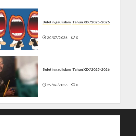
Buletin gaulislam
Tahun XIX/2025-2026
Kenapa Harus Ghibah?
20/07/2026
0
Buletin gaulislam
Tahun XIX/2025-2026
Katanya Cinta, Kok Menyiksa?
29/06/2026
0