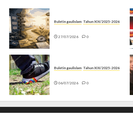
Buletin gaulislam
Tahun XIX/2025-2026
Saatnya Stop “Find Yourself”
27/07/2026
0
Buletin gaulislam
Tahun XIX/2025-2026
Menolak Penyimpangan
06/07/2026
0